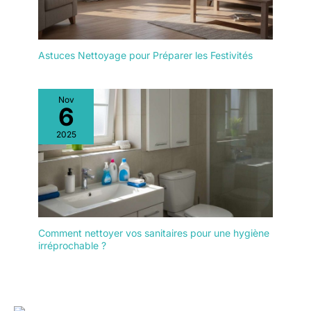
Astuces Nettoyage pour Préparer les Festivités
Nov
6
2025
Comment nettoyer vos sanitaires pour une hygiène
irréprochable ?