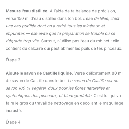
pouvez le mettre dans
vous pouvez le mettre
votre sac à main ou votre
Mesure l’eau distillée.
À l’aide de ta balance de précision,
dans votre sac à
sac à dos pour le
cosmétiques et
verse 150 ml d’eau distillée dans ton bol.
L’eau distillée, c’est
transporter et le ranger
l'emporter avec vous,
une eau purifiée dont on a retiré tous les minéraux et
facilement. MATÉRIAU
Idéal pour les voyages et
EN SILICONE : Fabriqué
impuretés — elle évite que ta préparation se trouble ou se
la maison. 【Service
en silicone respectueux
dégrade trop vite.
Surtout, n’utilise pas l’eau du robinet : elle
Intime】Si vous avez des
de l'environnement,
questions sur nos
contient du calcaire qui peut abîmer les poils de tes pinceaux.
doux et durable.
produits, veuillez nous
Réutilisable et
Étape 3
contacter à temps, nous
indéformable. Le paquet
résoudrons le problème
comprend : 1 x bol de
pour vous dans les 24
Ajoute le savon de Castille liquide.
Verse délicatement 80 ml
nettoyage pour pinceaux
heures.
de savon de Castille dans le bol.
Le savon de Castille est un
de maquillage + 1 x
tampon de nettoyage
savon 100 % végétal, doux pour les fibres naturelles et
pour pinceaux de
synthétiques des pinceaux, et biodégradable.
C’est lui qui va
maquillage. La meilleure
faire le gros du travail de nettoyage en décollant le maquillage
combinaison pour
incrusté.
nettoyer vos outils de
maquillage
Étape 4