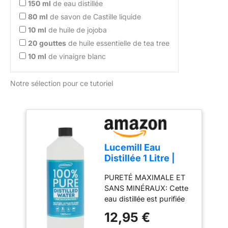
150
ml
de eau distillée
80
ml
de savon de Castille liquide
10
ml
de huile de jojoba
20
gouttes
de huile essentielle de tea tree
10
ml
de vinaigre blanc
Notre sélection pour ce tutoriel
Lucemill Eau
Distillée 1 Litre |
Eau Déminéralisée
PURETÉ MAXIMALE ET
Haute Pureté | Pour
SANS MINÉRAUX: Cette
Appareils CPAP et
eau distillée est purifiée
Usage Domestique
grâce à un procédé
| Qualité Contrôlée
12,95 €
rigoureux en plusieurs