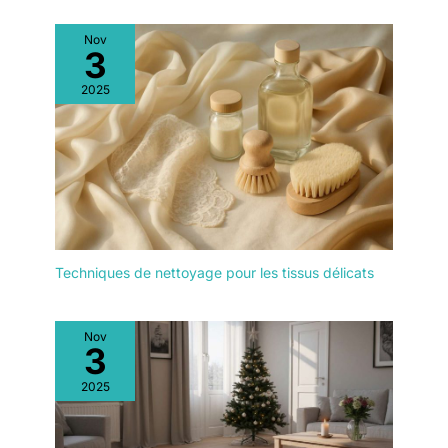
Nov
3
2025
Techniques de nettoyage pour les tissus délicats
Nov
3
2025