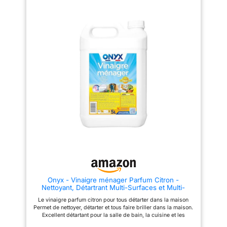
essentiels pour l’entretien et le
bricolage depuis plus de 90
ans
Onyx - Vinaigre ménager Parfum Citron -
Nettoyant, Détartrant Multi-Surfaces et Multi-
Usages - Nettoie et Fait Briller- Ecocert - 100%
Le vinaigre parfum citron pour tous détarter dans la maison
d'Ingrédients d'Origine Naturelle - Fabrication
Permet de nettoyer, détarter et tous faire briller dans la maison.
Française - 5L
Excellent détartant pour la salle de bain, la cuisine et les
appareils électroménagers. Produit Ecocert, economique,