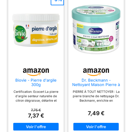
Biovie - Pierre d'argile
Dr. Beckmann -
300g
Nettoyant Maison Pierre à
tout nettoyer -
Certification: Ecocert La pierre
PIERRE À TOUT NETTOYER : La
Bicarbonate - 550g
d'argile senteur naturelle de
pierre blanche de nettoyage Dr.
citron dégraisse, détartre et
Beckmann, enrichie en
polit votre maison La pierre
bicarbonate de soude, est un
d'argile senteur naturelle de
nettoyant basket blanche qui
7,75 €
7,49 €
citron dégraisse, détartre et
offre un nettoyage efficace pour
7,37 €
polit votre maison. Biovie
vos éviers, meubles de jardin,
reverse 1% de son chiffre d?
en toute simplicité et en
affaires à la protection de la
protègeant vos objets. PIERRE
nature. Avec l'achat d'un produit
BLANCHE EFFICACE : Ce