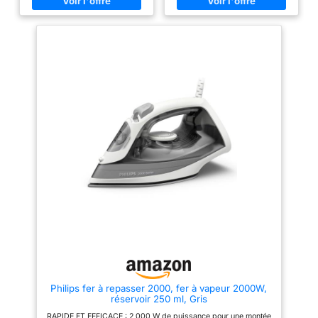
débit en continu jusqu'à
g/min avec fonction pressing
30g/min et son effet pressing
supplémentaire pour éliminer
délivre jusqu'à 140g de surplus
facilement les plis tenaces
de vapeur pour pénétrer plus
Semelle en céramique lisse : La
profondément dans les tissus et
semelle en céramique assure
éliminer les plis tenaces.
une glisse sans effort et une
SEMELLE EN CÉRAMIQUE : Le
répartition uniforme de la
fer à repasser vapeur est
chaleur pour des résultats
équipé d'une semelle en
impeccables sur tous les tissus
céramique pour une glisse
Température réglable et grand
fluide et sans accroc; résistante
réservoir : Réglage de
aux rayures et facile à nettoyer
température en continu avec
pour des performances
réservoir d’eau de 210 ml,
durables. SYSTÈME ANTI-
permettant de repasser une
GOUTTE POUR UN REPASSAGE
charge complète sans
PROPRE - Empêche les gouttes
remplissage fréquent, avec
d’eau de tacher vos vêtements;
fonction vapeur verticale pour
repassez en toute confiance,
les vêtements délicats
même à basse température
Autonettoyage et longue durée
sans craindre les fuites.
de vie : La fonction
DESIGN COMPACT : équipé
autonettoyante empêche
d'une poignée ergonomique,
l’accumulation de calcaire et
d'un grand réservoir de 300ml
garantit des performances
pour un usage simple au
fiables et durables
quotidien.
Philips fer à repasser 2000, fer à vapeur 2000W,
réservoir 250 ml, Gris
RAPIDE ET EFFICACE : 2 000 W de puissance pour une montée