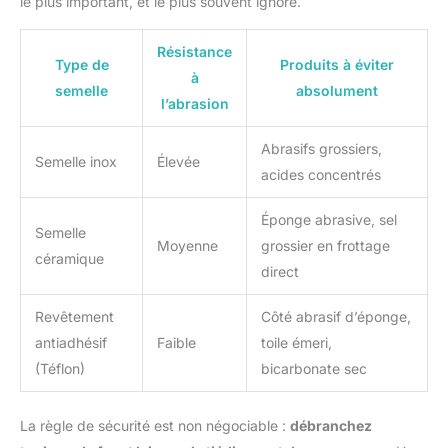
le plus important, et le plus souvent ignoré.
Résistance
Type de
Produits à éviter
à
semelle
absolument
l’abrasion
Abrasifs grossiers,
Semelle inox
Élevée
acides concentrés
Éponge abrasive, sel
Semelle
Moyenne
grossier en frottage
céramique
direct
Revêtement
Côté abrasif d’éponge,
antiadhésif
Faible
toile émeri,
(Téflon)
bicarbonate sec
La règle de sécurité est non négociable :
débranchez