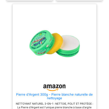
Biovie, vous contribuez à
nettoyant basket blanche et
soutenir la LPO Ce produit
autres avec du bicarbonate du
nettoie, dégraisse, détartre et
soude nettoie, polit et protège.
polit. Il suffit de frotter l'éponge
Grâce à son effet déperlant, la
humidifiée sur la pierre d'argile
pierre blanche de nettoyage Dr.
puis d'appliquer sur la surface.
Beckmann protège les surfaces
Rincer et essuyer si nécessaire.
propres contre l'eau et la saleté.
Le produit peut être utilisé sur
GESTE POUR LA PLANÈTE : La
de nombreuses surfaces sans
pierre blanche de nettoyage Dr.
les rayer : inox, vitrocéramique,
Beckmann respecte
faïence, plastique (mobilier de
l’environnement avec sa formule
jardin), vitres d'insert de
à base de bicarbonate de
cheminées, linoleum, marbre,
soude, 99% des ingrédients
aluminium, carrelage, métaux
naturels et son emballage
(argenterie, laiton, or), jantes
recyclable. Un nettoyant
alu.
efficace et responsable certifié
Ecocert. UTILISATION SIMPLE :
Humidifiez l'éponge incluse
avec le produit, frottez la pierre
blanche de nettoyage Dr.
Beckmann pour en prélever une
petite quantité et nettoyez vos
surfaces. Le bicarbonate de
soude permet un nettoyage
rapide et efficace. QUALITE &
Pierre d'Argent 300g - Pierre blanche naturelle de
PERFORMANCE : Cette pierre
nettoyage
blanche de nettoyage est un
produit ménager Dr. Beckmann.
NETTOYANT NATUREL 3-EN-1 : NETTOIE, POLIT ET PROTÈGE :
Depuis des décennies, Dr.
La Pierre d’Argent est l’unique pierre blanche à base d’argile