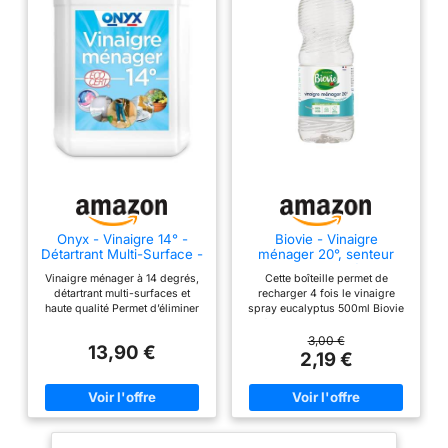
Onyx - Vinaigre 14° -
Biovie - Vinaigre
Détartrant Multi-Surface -
ménager 20°, senteur
5L
eucalyptus - éco-
Vinaigre ménager à 14 degrés,
Cette boîteille permet de
recharge 1L
détartrant multi-surfaces et
recharger 4 fois le vinaigre
haute qualité Permet d’éliminer
spray eucalyptus 500ml Biovie
les traces de calcaire, de
Détartre et assouplit. Senteur
nettoyer et faire briller toutes
eucalyptus Pour réduire
3,00 €
13,90 €
vos surfaces Puissant détartrant
l'impact environnemental,
2,19 €
WC et appareils
respectez les doses
électroménagers Certifié
recommandées d'utilisation En
Ecocert, conçu à partir de 100%
cas d'irritation cutanée:
d’ingrédients d’origine naturelle
consulter un médecin.
Produit de fabrication française,
Onyx vous fournit les produits