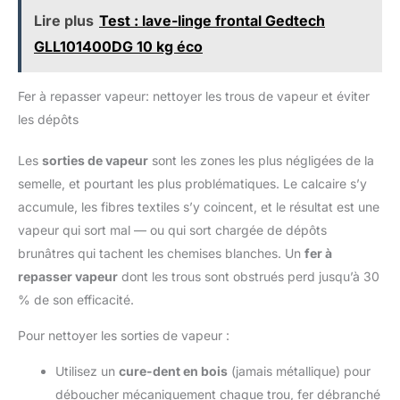
standards de qualité élevés, dans le respect des normes de
Lire plus
Test : lave-linge frontal Gedtech
sécurité des matériaux et des exigences prévues pour la
production. Réalisé avec soin pour garantir qualité et
GLL101400DG 10 kg éco
conformité, afin d’offrir un produit fiable et sûr.
Fer à repasser vapeur: nettoyer les trous de vapeur et éviter
les dépôts
Les
sorties de vapeur
sont les zones les plus négligées de la
semelle, et pourtant les plus problématiques. Le calcaire s’y
accumule, les fibres textiles s’y coincent, et le résultat est une
vapeur qui sort mal — ou qui sort chargée de dépôts
brunâtres qui tachent les chemises blanches. Un
fer à
repasser vapeur
dont les trous sont obstrués perd jusqu’à 30
% de son efficacité.
Pour nettoyer les sorties de vapeur :
Utilisez un
cure-dent en bois
(jamais métallique) pour
déboucher mécaniquement chaque trou, fer débranché