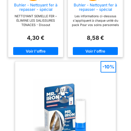
Buhler - Nettoyant fer à
Buhler - Nettoyant fer à
repasser - spécial
repasser - spécial
semelles - 2 bâtonnets
semelles - 2 bâtonnets
NETTOYANT SEMELLE FER –
Les informations ci-dessous
(Lot de 2)
ÉLIMINE LES SALISSURES
s'appliquent à chaque unité du
TENACES - Dissout
pack Pour vos soins personnels
immédiatement les salissures
Offre un résultat optimal et
qui adhèrent à la semelle :
adapté Facile à utiliser
4,30 €
8,58 €
amidon, apprêts, résines
thermocollantes et textiles
synthétiques fondus (nylon,
acétate…) - Nettoyage efficace
sans rayer la semelle SEMELLE
LISSE & GLISSE
EXTRAORDINAIRE - Redonne
-10%
une semelle lisse et propre pour
une glisse extraordinaire -
Résultat visible dès la première
utilisation pour un confort de
repassage retrouvé REPASSAGE
FACILE & RAPIDE – RÉSULTAT
IMPECCABLE - Permet un
repassage facile et rapide en
améliorant la fluidité du
passage sur les textiles -
Facilite également la sortie de
vapeur pour une efficacité
optimale COMPATIBLE FERS
CLASSIQUES, VAPEUR &
DÉFROISSEURS - Convient à