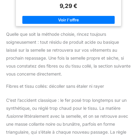
polyvalent, et parfumé au citron. Fabriquée en France, avec
9,29 €
100% d’ingrédients d’origine naturelle : Onyx vous fournit les
produits essentiels pour l’entretien et le bricolage depuis plus
de 90 ans
Quelle que soit la méthode choisie, rincez toujours
soigneusement : tout résidu de produit acide ou basique
laissé sur la semelle se retrouvera sur vos vêtements au
prochain repassage. Une fois la semelle propre et sèche, si
vous constatez des fibres ou du tissu collé, la section suivante
vous concerne directement.
Fibres et tissu collés: décoller sans étaler ni rayer
C’est l’accident classique : le fer posé trop longtemps sur un
synthétique, ou réglé trop chaud pour le tissu. La matière
fusionne
littéralement avec la semelle, et on se retrouve avec
une masse collante noire ou brunâtre, parfois en forme
triangulaire, qui s’étale à chaque nouveau passage. La règle