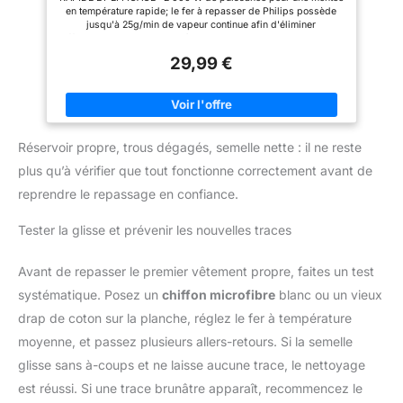
en température rapide; le fer à repasser de Philips possède
jusqu'à 25g/min de vapeur continue afin d'éliminer
efficacement les plis des vêtements, 4 NIVEAUX DE VAPEUR :
Réglez les niveaux de vapeur pour éliminer facilement les faux
29,99 €
plis sur différents tissus, des soies délicates aux matières
plus épaisses. SEMELLE EN CÉRAMIQUE : Le fer à repasser
vapeur est équipé d'une semelle en céramique pour une glisse
fluide et sans accroc; résistante aux rayures et facile à nettoyer
pour des performances durables. DESIGN LÉGER : Repassez
sans effort tous vos vêtements avec ce fer à vapeur. Moins
Réservoir propre, trous dégagés, semelle nette : il ne reste
d'un kilo pour repasser votre linge facilement et
confortablement. RÉSERVOIR D'EAU DE 250 ML : Le grand
plus qu’à vérifier que tout fonctionne correctement avant de
réservoir d'eau garantit des séances de repassage plus
longues et moins de recharges, ce qui vous permet de
reprendre le repassage en confiance.
repasser plus de vêtements en une seule fois.
Tester la glisse et prévenir les nouvelles traces
Avant de repasser le premier vêtement propre, faites un test
systématique. Posez un
chiffon microfibre
blanc ou un vieux
drap de coton sur la planche, réglez le fer à température
moyenne, et passez plusieurs allers-retours. Si la semelle
glisse sans à-coups et ne laisse aucune trace, le nettoyage
est réussi. Si une trace brunâtre apparaît, recommencez le