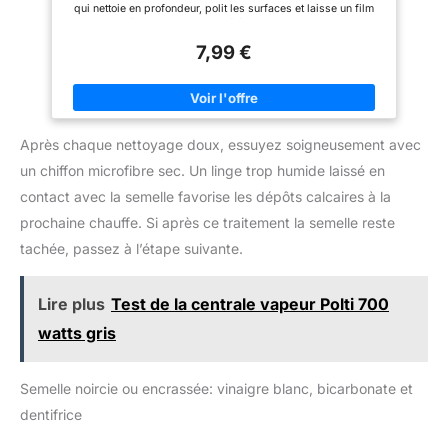
Beckmann propose des
qui nettoie en profondeur, polit les surfaces et laisse un film
solutions innovantes pour le
protecteur. Résultat : une propreté éclatante et durable ! 99,9 %
soin du linge & la maison. Nos
D'INGRÉDIENTS D'ORIGINE NATURELLE – CERTIFIÉE ECOCERT
produits garantissent qualité et
7,99 €
: Sans phosphate, sans produits agressifs, la Pierre d’Argent
haute performance.
respecte votre peau et l’environnement. Elle laisse un léger
parfum de citron après usage POLYVALENCE
EXCEPTIONNELLE – POUR TOUTE LA MAISON ET PLUS
ENCORE : Idéale pour : plaques vitrocéramiques, éviers, inox,
chrome, PVC, joints de carrelage, carrelage, argenterie, cuivre,
Après chaque nettoyage doux, essuyez soigneusement avec
liner de piscine, mobilier de jardin, vitres de four, et bien
d'autres choses UN SEUL PRODUIT SUFFIT : Un seul pot de
un chiffon microfibre sec. Un linge trop humide laissé en
300g avec éponge suffit pour remplacer une multitude de
produits ménagers. Gagnez du temps, de la place et de
contact avec la semelle favorise les dépôts calcaires à la
l’argent avec un résultat professionnel UTILISATION
INTÉRIEURE & EXTÉRIEURE : Convient parfaitement pour la
prochaine chauffe. Si après ce traitement la semelle reste
cuisine, la salle de bain, le jardin, les équipements d’enfants,
tachée, passez à l’étape suivante.
les ustensiles de jardin ou encore les salons de jardin.
Nettoyage facile et sans rayures
Lire plus
Test de la centrale vapeur Polti 700
watts gris
Semelle noircie ou encrassée: vinaigre blanc, bicarbonate et
dentifrice