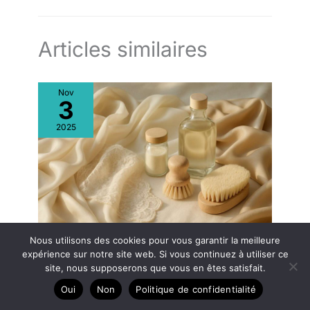
Articles similaires
Nov
3
2025
Nous utilisons des cookies pour vous garantir la meilleure
Techniques de nettoyage pour les tissus délicats
expérience sur notre site web. Si vous continuez à utiliser ce
site, nous supposerons que vous en êtes satisfait.
Oui
Non
Politique de confidentialité
Nov