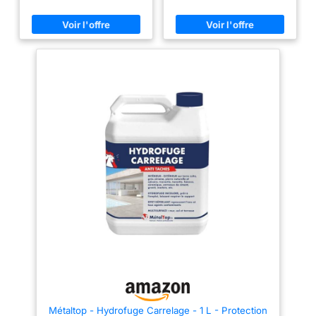
Format 250 ml Pratique : Couvre
transmis de génération en
Jusqu’À 25 m² Environ Selon
génération. APPLICATION
Support, Idéal Pour Entretenir
FACILE - compatible avec
Les Joints D’Une Salle De Bain,
plusieurs modes d'application,
D’Une Cuisine Ou D’Une
pinceau, au rouleau, au pistolet
Surface Carrelée 〇 Application
ou au pulvérisateur, pour une
Précise : Le Flacon Permet De
utilisation adaptée aussi bien
Traiter Les Joints De Façon
aux professionnels qu'aux
Ciblée, Sans Avoir À Refaire
particuliers. FORTE
Tout Le Carrelage, Pour Une
ADHÉRENCE - adaptée au
Protection Simple Et Accessible
ciment, béton et à toutes les
🔒 Protection Haute Efficacité :
surfaces poreuses pour une
Aide À Réduire L’Humidité Dans
application maîtrisée.
Les Joints, À Préserver Leur
MICROPOREUX ET DÉPERLANT
Aspect Et À Limiter Les
- laisse respirer le support tout
Dégradations Liées À L’Eau Au
en repoussant l'eau et assure
Quotidien 🔑 Sérénité Salle De
une protection durable contre
Bain : Une Solution Utile Pour
les UV, la pluie et les
Garder Des Joints Plus Propres,
intempéries, sans altérer
Mieux Protégés Et Plus Faciles
l'aspect du support. TENUE
À Entretenir Dans Les Zones
LONGUE DURÉE - assure une
Soumises Aux Éclaboussures
protection extérieure jusqu'à 10
ans, tout en conservant un bel
aspect incolore et non
jaunissant dans le temps.
Métaltop - Hydrofuge Carrelage - 1 L - Protection