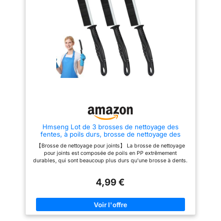
support. Récurer avec la brosse
facile et gain de place. 【Multi-
à joints. Rincer la brosse à l'eau
Usages】 Idéale pour joints de
après utilisation. N'utiliser que
carrelage, salle de bain,
pour l'usage prévu STARWAX,
cuisine, toilettes, éviers,
EXPERT DE L’ENTRETIEN
robinets, rebords de fenêtres,
DEPUIS 1946 : Des produits
mais aussi interstices de voiture
efficaces et agréables à utiliser,
et autres zones difficiles
conçus pour les
d’accès. 【Résultats
perfectionnistes. Fabriqués en
Efficaces】 Poils durs éliminent
France. Emballages allégés en
rapidement moisissures,
plastique vierge.
résidus de savon, graisse et
saletés incrustées, tout en
restant sûrs pour divers types
de surfaces.
Hmseng Lot de 3 brosses de nettoyage des
fentes, à poils durs, brosse de nettoyage des
coins, brosse de nettoyage des coins pour salle
【Brosse de nettoyage pour joints】 La brosse de nettoyage
de bain, carrelage, cuisine
pour joints est composée de poils en PP extrêmement
durables, qui sont beaucoup plus durs qu'une brosse à dents.
Dans le même temps, la tête de brosse plate peut facilement
pénétrer profondément dans le joint ou la rainure, atteindre
4,99 €
facilement les coins morts et nettoyer les petits espaces. Si
vous trouvez quelques espaces très étroits qui ne peuvent pas
être nettoyés lors du nettoyage à la maison, la brosse de
nettoyage de joints étroite est votre produit de nettoyage
parfait. 【Design ergonomique】 La brosse de nettoyage pour
joints dispose de poils durables et d’un design de poignée