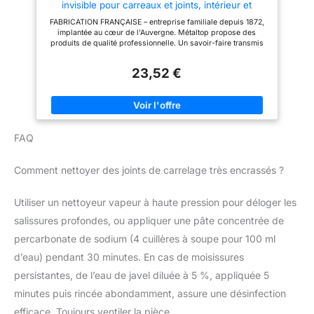
invisible pour carreaux et joints, intérieur et
extérieur.
FABRICATION FRANÇAISE – entreprise familiale depuis 1872,
implantée au cœur de l'Auvergne. Métaltop propose des
produits de qualité professionnelle. Un savoir-faire transmis
de génération en génération. APPLICATION FACILE -
compatible avec plusieurs modes d'application, pinceau, au
23,52 €
rouleau, au pistolet ou au pulvérisateur, pour une utilisation
adaptée aussi bien aux professionnels qu'aux particuliers.
FORTE ADHÉRENCE - adaptée au carrelage poreux pour une
bonne accroche et une action homogène. MICROPOREUX ET
DÉPERLANT - laisse respirer le support tout en repoussant
l'eau et assure une protection durable contre les UV, la pluie et
FAQ
les intempéries, sans altérer l'aspect du support. TENUE
LONGUE DURÉE - assure une protection extérieure jusqu'à 10
ans, tout en conservant un bel aspect incolore et non jaunissant
Comment nettoyer des joints de carrelage très encrassés ?
dans le temps.
Utiliser un nettoyeur vapeur à haute pression pour déloger les
salissures profondes, ou appliquer une pâte concentrée de
percarbonate de sodium (4 cuillères à soupe pour 100 ml
d’eau) pendant 30 minutes. En cas de moisissures
persistantes, de l’eau de javel diluée à 5 %, appliquée 5
minutes puis rincée abondamment, assure une désinfection
efficace. Toujours ventiler la pièce.