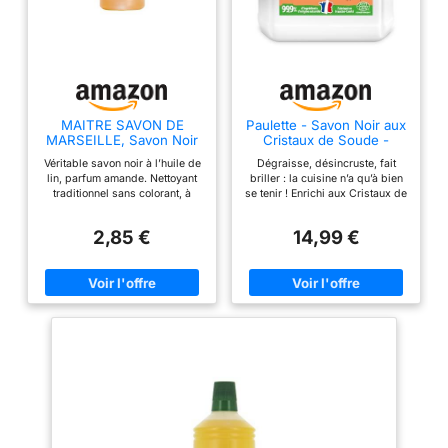
MAITRE SAVON DE
Paulette - Savon Noir aux
MARSEILLE, Savon Noir
Cristaux de Soude -
Liquide a l'huile Lin - 1l
Parfum Fleur d'Oranger -
Véritable savon noir à l’huile de
Dégraisse, désincruste, fait
5L
lin, parfum amande. Nettoyant
briller : la cuisine n’a qu’à bien
traditionnel sans colorant, à
se tenir ! Enrichi aux Cristaux de
base d’huiles exclusivement
soude pour un pouvoir
d’origine végétale. Nourrit et
dégraissant encore plus
2,85 €
14,99 €
protège les sols, tomettes et
puissant ! Délicatement parfumé
terres cuites. Pur ou dilué, il
à la fleur d’oranger ! Certifié par
convient également pour le
Ecocert : 99.9 % des
nettoyage des murs, sanitaires,
ingrédients sont d’origine
cuisinières, céramiques 99,4 %
naturelle (si ce n’est pas précis,
des ingrédients sont d'origine
ça !) Fabriqué en Franche-
naturelle Produit multi-usages,
Comté chez Paulette.
il nettoie et dégraisse toutes les
surfaces Fabriqué en France