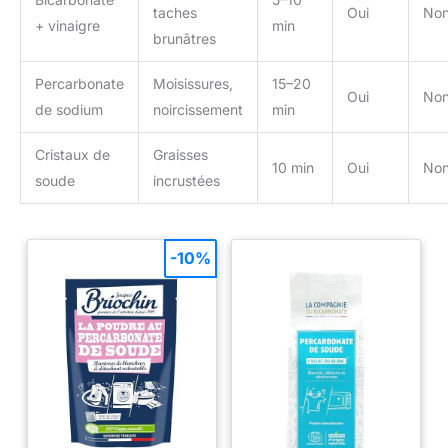
taches
Oui
No
+ vinaigre
min
brunâtres
Percarbonate
Moisissures,
15–20
Oui
No
de sodium
noircissement
min
Cristaux de
Graisses
10 min
Oui
No
soude
incrustées
-10%