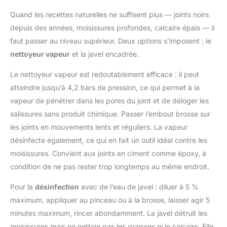
proches de chez nous ou des productions de l'UE. Grâce à nos
référentiel Ecodétergent,
produits d'origine naturelle vous deviendrez écocitoyens
garantissant que 100% des
Quand les recettes naturelles ne suffisent plus — joints noirs
MARQUE FRANÇAISE CERTIFIÉE : Experts en bicarbonate et
ingrédients sont d'origine
matières premières simples d'origine naturelle. Alliez praticité,
naturelle pour un nettoyage
depuis des années, moisissures profondes, calcaire épais — il
économie et respect de votre santé comme de l'équilibre
respectueux de l'environnement
naturel. Transformez votre quotidien au naturel ACTION
faut passer au niveau supérieur. Deux options s’imposent : le
CONDITIONNEMENT PRATIQUE
DÉTACHANTE PUISSANTE : Élimine efficacement les taches
: Sachet kraft de 2,5 kg offrant
nettoyeur vapeur
et la javel encadrée.
tenaces sur le linge blanc et les textiles colorés tout en
une grande quantité de produit
préservant la qualité des fibres. Convient pour un usage
pour de nombreuses utilisations
régulier en machine ou en trempage
domestiques et
Le nettoyeur vapeur est redoutablement efficace : il peut
professionnelles, tout en
atteindre jusqu’à 4,2 bars de pression, ce qui permet à la
préservant la qualité du
percarbonate de soude
vapeur de pénétrer dans les pores du joint et de déloger les
salissures sans produit chimique. Passer l’embout brosse sur
les joints en mouvements lents et réguliers. La vapeur
désinfecte également, ce qui en fait un outil idéal contre les
moisissures. Convient aux joints en ciment comme époxy, à
condition de ne pas rester trop longtemps au même endroit.
Pour la
désinfection
avec de l’eau de javel : diluer à 5 %
maximum, appliquer au pinceau ou à la brosse, laisser agir 5
minutes maximum, rincer abondamment. La javel détruit les
moisissures mais ne nettoie pas les graisses ni le calcaire. Elle