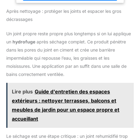
prolonger la durée de vie du produit NETTOYAGE NATUREL:
d'accès Sortie de vapeur
utilise uniquement de l'eau pour produire de la vapeur, ce qui
puissante : notre nettoyeur
Après nettoyage : protéger les joints et espacer les gros
en fait une méthode de nettoyage respectueuse de
vapeur chauffe rapidement en
l'environnement sans produits chimiques NETTOYAGE EN
seulement 3 minutes et fournit
décrassages
PROFONDEUR: le Polti Vaporetto SV440_Double assainit votre
une vapeur chaude puissante à
maison en éliminant jusqu'à 99,9 % des virus, des germes et
100 °C. Avec une puissance de
des bactéries* UNE ODEUR DE PROPRETE: appréciez la
1050 W et un réservoir d'eau de
Un joint propre reste propre plus longtemps si on lui applique
fraicheur d’une maison propre et désodorisée grâce au liquide
350 ml (quantité d'eau
FrescoVapor FIABILITÉ: fabriqué avec des matériaux de haute
recommandée 250 ml), il permet
un
hydrofuge
après séchage complet. Ce produit pénètre
qualité pour assurer des performances long terme, avec 2 ans
des temps de fonctionnement
de garantie
dans les pores du joint en ciment et crée une barrière
continu de 10 minutes ou plus,
assurant ainsi un nettoyage
imperméable qui repousse l’eau, les graisses et les
efficace et efficace
moisissures. Une application par an suffit dans une salle de
bains correctement ventilée.
Lire plus
Guide d'entretien des espaces
extérieurs : nettoyer terrasses, balcons et
meubles de jardin pour un espace propre et
accueillant
Le séchage est une étape critique : un joint rehumidifié trop