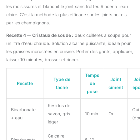
les moisissures et blanchit le joint sans frotter. Rincer à l’eau
claire. C’est la méthode la plus efficace sur les joints noircis
par les champignons.
Recette 4 — Cristaux de soude :
deux cuillères à soupe pour
un litre d’eau chaude. Solution alcaline puissante, idéale pour
les graisses incrustées en cuisine. Porter des gants, appliquer,
laisser 10 minutes, brosser et rincer.
Temps
Type de
Joint
Joi
Recette
de
tache
ciment
ép
pose
Résidus de
Bicarbonate
Oui
savon, gris
10 min
Oui
+ eau
(do
léger
Calcaire,
Bicarbonate
5–10