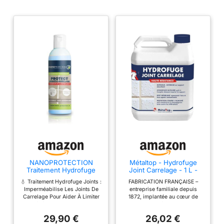
NANOPROTECTION
Métaltop - Hydrofuge
Traitement Hydrofuge
Joint Carrelage - 1 L -
Joints De Carrelage 250
Protection invisible
💧 Traitement Hydrofuge Joints :
FABRICATION FRANÇAISE –
ml, Imperméabilisant
contre l'eau, l'humidité et
Imperméabilise Les Joints De
entreprise familiale depuis
Haute Efficacité Jusqu’À
les taches sur joints.
Carrelage Pour Aider À Limiter
1872, implantée au cœur de
25 m², Pour Douche
La Pénétration De L’Eau Dans
l'Auvergne. Métaltop propose
Cuisine Et Sols Carrelés,
Les Zones Sensibles Comme
des produits de qualité
Protège Les Joints
29,90 €
26,02 €
Douche, Cuisine Et Sols ⌛
professionnelle. Un savoir-faire