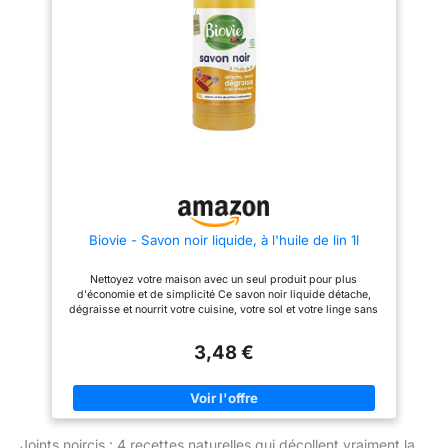
Biovie - Savon noir liquide, à l'huile de lin 1l
Nettoyez votre maison avec un seul produit pour plus
d'économie et de simplicité Ce savon noir liquide détache,
dégraisse et nourrit votre cuisine, votre sol et votre linge sans
impacter l'environnement Détache, dégraisse, nourrit. 99%
d'origine naturelle* Package dimensions (H x L x W 10.0
3,48 €
centimeters x 20.0 centimeters x 5.0 centimeters
Joints noircis : 4 recettes naturelles qui décollent vraiment la