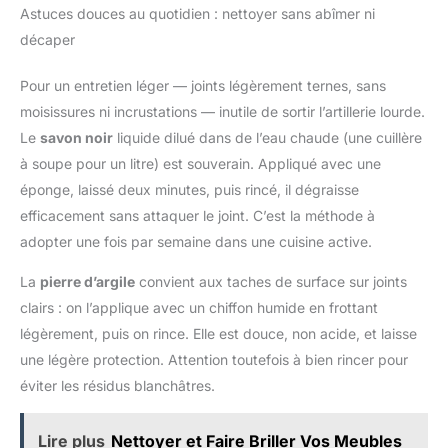
Astuces douces au quotidien : nettoyer sans abîmer ni
ergonomique, offrant confort et excellente prise lors du
nettoyage. Le trou de suspension sur la brosse de nettoyage
décaper
fine rend le rangement plus pratique et prend très peu de
place. Facile à nettoyer : notre brosse de nettoyage pour joints
est antiadhésive, non pelucheuse et n'endommage pas la
Pour un entretien léger — joints légèrement ternes, sans
surface de nettoyage. Le produit est comme neuf après chaque
nettoyage./Brosse de nettoyage 【Facile à utiliser】 Notre
moisissures ni incrustations — inutile de sortir l’artillerie lourde.
brosse de nettoyage pour joints est équipée d'un manche de 11
cm facile à saisir, offrant une prise confortable pour un
Le
savon noir
liquide dilué dans de l’eau chaude (une cuillère
nettoyage sans effort. L'extrémité avant de la brosse de
à soupe pour un litre) est souverain. Appliqué avec une
nettoyage des joints est inclinée à 15°, ce qui permet un
meilleur accès et un meilleur nettoyage des joints, de sorte que
éponge, laissé deux minutes, puis rincé, il dégraisse
vous pouvez facilement atteindre les zones difficiles d'accès
et les coins étroits./Brosse de nettoyage 【Polyvalent】 Les
efficacement sans attaquer le joint. C’est la méthode à
brosses de nettoyage pour joints peuvent être utilisées pour
nettoyer les cuisines, les salles de bains, les toilettes, les
adopter une fois par semaine dans une cuisine active.
coins, les robinets, toutes les joints de carrelage, les bords
des éviers, les joints étroits des rails de portes coulissantes,
La
pierre d’argile
convient aux taches de surface sur joints
les rainures des fenêtres, les tables et chaises de jardin,
l'élimination de la poussière des joints à l'intérieur de la
clairs : on l’applique avec un chiffon humide en frottant
voiture, les bords des toilettes, les portes de douche et les
joints de sol, ainsi que comme brosse pour les accessoires de
légèrement, puis on rince. Elle est douce, non acide, et laisse
salle de bains dans les petits espaces./Brosse de nettoyage
une légère protection. Attention toutefois à bien rincer pour
éviter les résidus blanchâtres.
Lire plus
Nettoyer et Faire Briller Vos Meubles