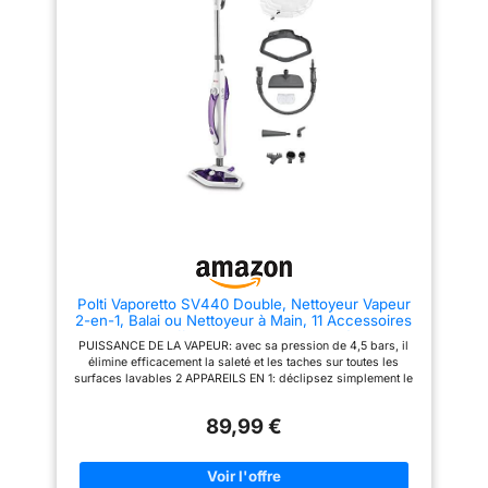
certitude pour le bien-être de
surface allant jusqu'à 75 m²
votre famille. Utilisez-le en toute
Nettoyage des sols : le kit de
sécurité en présence des
nettoyage de sol EasyFix
enfants et des animaux
permet de nettoyer sans effort
domestiques Gain de temps et
différents types de sols durs
sans effort : découvrez la
dans la maison. L'articulation
commodité de notre nettoyeur
flexible du suceur de sol facilite
vapeur manuel, qui ne nécessite
son utilisation Contenu de la
que de l'eau pour le nettoyage,
livraison : nettoyeur vapeur SC
renonçant ainsi aux outils
2 Deluxe de Kärcher, flexible
complexes ou aux procédures
vapeur avec pistolet, kit de
fastidieuses. Avec le nettoyeur
nettoyage de sol EasyFix, buse
vapeur Klona, vous pouvez
à main avec bonnette, buse à jet
effectuer des tâches de
crayon, brosse ronde
nettoyage efficacement et
profiter de plus de temps libre
Kit d'accessoires complet de 10
pièces : le nettoyeur vapeur à
Polti Vaporetto SV440 Double, Nettoyeur Vapeur
main Klona convient aussi bien
2-en-1, Balai ou Nettoyeur à Main, 11 Accessoires
pour le nettoyage que pour les
Inclus, Chauffage en 15 Secondes, Réservoir
tâches de repassage. Avec un
PUISSANCE DE LA VAPEUR: avec sa pression de 4,5 bars, il
Amovible, Blanc et Violet
kit d'accessoires polyvalent de
élimine efficacement la saleté et les taches sur toutes les
10 pièces, y compris un embout
surfaces lavables 2 APPAREILS EN 1: déclipsez simplement le
coudé, une rallonge flexible, un
pistolet du manche pour utiliser votre nettoyeur vapeur
embout de brosse, un outil
manuellement, ailleurs que sur les sols ACCESSOIRES
vapeur textile, une raclette en
89,99 €
POLYVALENTS: 11 accessoires fournis pour nettoyer toutes les
caoutchouc pour fenêtre. Cela
surfaces de la maison, même les moquettes et les tapis
permet de réaliser des fissures,
PRATIQUE D'UTILISATION: réservoir amovible pour une
des coins, des angles et une
autonomie de travail illimitée et filtre anti-calcaire pour
variété de surfaces difficiles