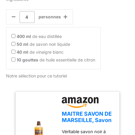
personnes
400
ml
de eau distillée
50
ml
de savon noir liquide
40
ml
de vinaigre blanc
10
gouttes
de huile essentielle de citron
Notre sélection pour ce tutoriel
MAITRE SAVON DE
MARSEILLE, Savon
Noir Liquide a
Véritable savon noir à
l'huile Lin - 1l