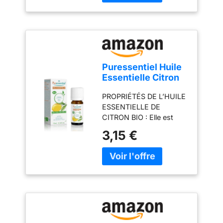
naturelle, sans solvant ni
colorant. Grand format
5L pour un geste
écologique et
économique.
Puressentiel Huile
Essentielle Citron
HEBBD BIO 10 ml
PROPRIÉTÉS DE L’HUILE
ESSENTIELLE DE
CITRON BIO : Elle est
traditionnellement utilisée
3,15 €
pour assainir et parfumer
l'air mais aussi pour
stimuler les défénses
immunitaires. CONSEILS
D’UTILISATIONS :
Prendre au maximum 2
gouttes 3 fois par jour
d'huile essentielle de
citron sur un comprimé