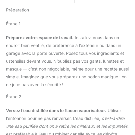
avec codigoutte intégré.
L'EXPERTISE, LES
Sans suremballage, dans
Préparation
CONSEILS et les recettes
une démarche de
de la fondatrice Isabelle
réduction des déchets
Pacchioni dans son
Étape 1
NOS GARANTIES :
dernier livre
Chaque lot dispose d'un
Aromatherapia Edition
Préparez votre espace de travail.
Installez-vous dans un
bulletin d'analyse en
2022 UN LABORATOIRE
ligne, disponible sur
endroit bien ventilé, de préférence à l’extérieur ou dans un
FAMILIAL ET
notre site, via notre label
garage avec la porte ouverte. Posez tous vos ingrédients et
INDEPENDANT : Né en
ChromaCert. Sélection,
2005 de la passion
ustensiles devant vous. N’oubliez pas vos gants, lunettes et
contrôle qualité et
d'Isabelle et de Marco
masque — c’est non négociable, même pour une recette aussi
conditionnement réalisés
Pacchioni pour
à Lyon LA COMPAGNIE
simple. Imaginez que vous préparez une potion magique : on
l'aromathérapie et les
DES SENS : Marque
ne joue pas avec la sécurité !
principes actifs naturels,
française spécialisée en
en rendant
aromathérapie et
Étape 2
l'aromathérapie
phytothérapie depuis
accessible à tous.
2013. Produits BIO
Versez l’eau distillée dans le flacon vaporisateur.
Utilisez
sélectionnés par nos
l’entonnoir pour ne pas renverser. L’eau distillée,
c’est-à-dire
experts en
une eau purifiée dont on a retiré les minéraux et les impuretés
,
aromathérapie
est préférable à l’eau du robinet car elle évite les dépôts