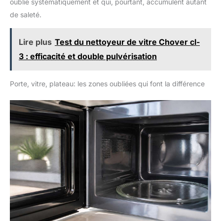
oublie systématiquement et qui, pourtant, accumulent autant
sols, chaque éponge étant
de saleté.
conçue pour durer pendant des
mois d'utilisation. Un choix
pratique et efficace pour votre
routine de nettoyage
Lire plus
Test du nettoyeur de vitre Chover cl-
quotidienne
3 : efficacité et double pulvérisation
Porte, vitre, plateau: les zones oubliées qui font la différence