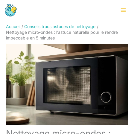
Aller
Rechercher
au
contenu
Accueil
Conseils trucs astuces de nettoyage
Nettoyage micro-ondes : l’astuce naturelle pour le rendre
impeccable en 5 minutes
Nettoyage micro-ondes :