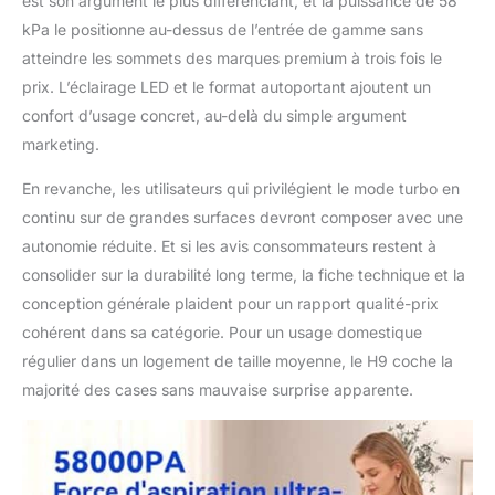
est son argument le plus différenciant, et la puissance de 58
particules fines. Il rejette
kPa le positionne au-dessus de l’entrée de gamme sans
un air parfaitement sain et
empêche toute pollution
atteindre les sommets des marques premium à trois fois le
secondaire, un atout
prix. L’éclairage LED et le format autoportant ajoutent un
indispensable pour les
confort d’usage concret, au-delà du simple argument
foyers avec animaux.
marketing.
SERVICE CLIENT EXPERT
24/7 & ACHAT SANS
En revanche, les utilisateurs qui privilégient le mode turbo en
SOUCI: Huhuba s'engage
pour votre tranquillité
continu sur de grandes surfaces devront composer avec une
d'esprit. Nous offrons une
autonomie réduite. Et si les avis consommateurs restent à
assistance client réactive,
consolider sur la durabilité long terme, la fiche technique et la
professionnelle et
conception générale plaident pour un rapport qualité-prix
disponible 24h/24 et 7j/7.
En cas de question sur
cohérent dans sa catégorie. Pour un usage domestique
l'assemblage ou
régulier dans un logement de taille moyenne, le H9 coche la
l'entretien, notre équipe
majorité des cases sans mauvaise surprise apparente.
dédiée vous fournira une
solution rapide et sur
mesure pour garantir votre
entière satisfaction.