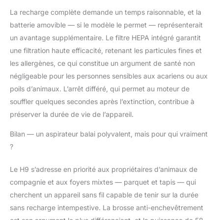
DESIGN AUTOPORTANT
La recharge complète demande un temps raisonnable, et la
PRATIQUE
batterie amovible — si le modèle le permet — représenterait
(FREESTANDING):
L'aspirateur tient debout
un avantage supplémentaire. Le filtre HEPA intégré garantit
tout seul ! Plus besoin de
une filtration haute efficacité, retenant les particules fines et
percer vos murs ou de
les allergènes, ce qui constitue un argument de santé non
chercher un appui.
négligeable pour les personnes sensibles aux acariens ou aux
Interrompez votre ménage
poils d’animaux. L’arrêt différé, qui permet au moteur de
en toute sécurité pour
répondre au téléphone ou
souffler quelques secondes après l’extinction, contribue à
gérer un imprévu. Sa
préserver la durée de vie de l’appareil.
conception stable et
équilibrée prévient tout
Bilan — un aspirateur balai polyvalent, mais pour qui vraiment
risque de chute.
?
FILTRATION HEPA À 8
COUCHES & AIR PURIFIÉ:
Le H9 s’adresse en priorité aux propriétaires d’animaux de
Protégez votre santé et
celle de votre famille. Le
compagnie et aux foyers mixtes — parquet et tapis — qui
système de filtration à 8
cherchent un appareil sans fil capable de tenir sur la durée
niveaux de haute densité
sans recharge intempestive. La brosse anti-enchevêtrement
capture 99,99 % des