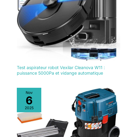
Test aspirateur robot Vexilar Cleanova W11 :
puissance 5000Pa et vidange automatique
Nov
6
2025