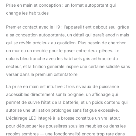
d'animaux incrustés au
Prise en main et conception : un format autoportant qui
cœur de vos tapis et
change les habitudes
moquettes. AUTONOMIE
PROLONGÉE DE 80 MIN &
Premier contact avec le H9 : l’appareil tient debout seul grâce
BATTERIE AMOVIBLE:
à sa conception autoportante, un détail qui paraît anodin mais
Équipé d'une batterie
haute capacité à 8 cellules
qui se révèle précieux au quotidien. Plus besoin de chercher
de 3000 mAh, il garantit
un mur ou un meuble pour le poser entre deux pièces. Le
jusqu'à 80 minutes de
coloris bleu tranche avec les habituels gris anthracite du
nettoyage ininterrompu en
secteur, et la finition générale inspire une certaine solidité sans
mode éco (25 min en
mode Max). (Astuce :
verser dans le premium ostentatoire.
prolongez vos sessions
La prise en main est intuitive : trois niveaux de puissance
grâce aux batteries de
rechange disponibles
accessibles directement sur la poignée, un affichage qui
séparément). BROSSE EN
permet de suivre l’état de la batterie, et un poids contenu qui
V ANTI-
autorise une utilisation prolongée sans fatigue excessive.
ENCHEVÊTREMENT & 6
L’éclairage LED intégré à la brosse constitue un vrai atout
LED VERTES: Sa brosse
innovante combine poils
pour débusquer les poussières sous les meubles ou dans les
souples/durs et bandes en
recoins sombres — une fonctionnalité encore trop rare dans