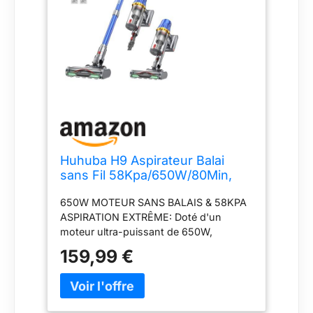
Huhuba H9 Aspirateur Balai
sans Fil 58Kpa/650W/80Min,
Aspirateur sans Fil Puissant
650W MOTEUR SANS BALAIS & 58KPA
Autoportant, Brosse Anti-
ASPIRATION EXTRÊME: Doté d'un
Enmêlement pour Poils
moteur ultra-puissant de 650W,
d'animaux/Tapis/Sols Durs,
l'aspirateur balai sans fil Huhuba H9
Bleu
159,99 €
génère une force d'aspiration colossale
de 58000 Pa. Il élimine instantanément
et sans effort les débris tenaces, la
litière, les miettes et les poils d'animaux