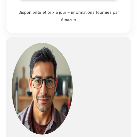
incrustés au cœur de vos tapis et
moquettes. AUTONOMIE PROLONGÉE
Disponibilité et prix à jour – informations fournies par
DE 80 MIN & BATTERIE AMOVIBLE:
Amazon
Équipé d'une batterie haute capacité à 8
cellules de 3000 mAh, il garantit jusqu'à
80 minutes de nettoyage ininterrompu
en mode éco (25 min en mode Max).
(Astuce : prolongez vos sessions grâce
aux batteries de rechange disponibles
séparément). BROSSE EN V ANTI-
ENCHEVÊTREMENT & 6 LED VERTES:
Sa brosse innovante combine poils
souples/durs et bandes en caoutchouc
pour déloger la poussière des fibres tout
en empêchant les cheveux de
s'emmêler. Équipée de 6 LED vertes
haute technologie, elle offre un champ
de vision élargi pour révéler la poussière
microscopique dans les coins sombres,
garantissant un nettoyage d'une
précision absolue. TECHNOLOGIE