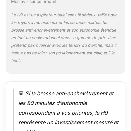
D'ARRÊT DIFFÉRÉ ANTI-REFLUX: Fini
Mon avis sur ce produit
les résidus qui retombent ! En mode
basse puissance, notre système
Le H9 est un aspirateur balai sans fil sérieux, taillé pour
intelligent prolonge l'aspiration de
les foyers avec animaux et les surfaces mixtes. Sa
quelques secondes après l'extinction.
brosse anti-enchevêtrement et son autonomie étendue
Cette innovation technique aspire les
derniers débris présents dans le tube,
en font un choix rationnel dans sa gamme de prix. Il ne
empêchant efficacement tout reflux de
prétend pas rivaliser avec les ténors du marché, mais il
poussière pour un sol impeccable après
n’en a pas besoin : son positionnement est clair, et il le
chaque passage. ÉCRAN TACTILE LED
tient.
INTUITIF & INTELLIGEN: Contrôlez tout
du bout des doigts : ajustez les 3
niveaux d'aspiration d'un simple
toucher. L'écran haute définition affiche
l'autonomie restante en temps réel et
vous alerte immédiatement en cas de
💬
Si la brosse anti-enchevêtrement et
batterie faible ou de blocage (brosse,
les 80 minutes d’autonomie
filtre HEPA, conduit). Un design
ergonomique adapté à tous les
correspondent à vos priorités, le H9
utilisateurs. DESIGN AUTOPORTANT
représente un investissement mesuré et
PRATIQUE (FREESTANDING):
L'aspirateur tient debout tout seul ! Plus