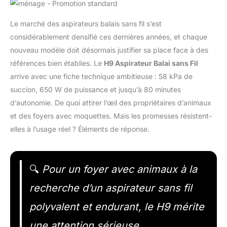
Le marché des aspirateurs balais sans fil s’est
considérablement densifié ces dernières années, et chaque
nouveau modèle doit désormais justifier sa place face à des
références bien établies. Le
H9 Aspirateur Balai sans Fil
arrive avec une fiche technique ambitieuse : 58 kPa de
succion, 650 W de puissance et jusqu’à 80 minutes
d’autonomie. De quoi attirer l’œil des propriétaires d’animaux
et des foyers avec moquettes. Mais les promesses résistent-
elles à l’usage réel ? Éléments de réponse.
🔍
Pour un foyer avec animaux à la
recherche d’un aspirateur sans fil
polyvalent et endurant, le H9 mérite
une attention sérieuse.