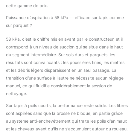
caoutchouc pour déloger
cette gamme de prix.
la poussière des fibres
tout en empêchant les
Puissance d’aspiration à 58 kPa — efficace sur tapis comme
cheveux de s'emmêler.
sur parquet ?
Équipée de 6 LED vertes
haute technologie, elle
58 kPa, c’est le chiffre mis en avant par le constructeur, et il
offre un champ de vision
élargi pour révéler la
correspond à un niveau de succion qui se situe dans le haut
poussière microscopique
du segment intermédiaire. Sur sols durs et parquets, les
dans les coins sombres,
résultats sont convaincants : les poussières fines, les miettes
garantissant un nettoyage
et les débris légers disparaissent en un seul passage. La
d'une précision absolue.
TECHNOLOGIE D'ARRÊT
transition d’une surface à l’autre ne nécessite aucun réglage
DIFFÉRÉ ANTI-REFLUX:
manuel, ce qui fluidifie considérablement la session de
Fini les résidus qui
nettoyage.
retombent ! En mode
basse puissance, notre
Sur tapis à poils courts, la performance reste solide. Les fibres
système intelligent
sont aspirées sans que la brosse ne bloque, en partie grâce
prolonge l'aspiration de
au système anti-enchevêtrement qui traite les poils d’animaux
quelques secondes après
l'extinction. Cette
et les cheveux avant qu’ils ne s’accumulent autour du rouleau.
innovation technique