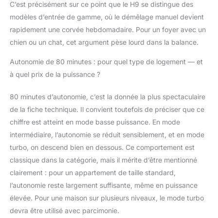
C’est précisément sur ce point que le H9 se distingue des
aspire les derniers débris
modèles d’entrée de gamme, où le démêlage manuel devient
présents dans le tube,
rapidement une corvée hebdomadaire. Pour un foyer avec un
empêchant efficacement
tout reflux de poussière
chien ou un chat, cet argument pèse lourd dans la balance.
pour un sol impeccable
après chaque passage.
Autonomie de 80 minutes : pour quel type de logement — et
ÉCRAN TACTILE LED
à quel prix de la puissance ?
INTUITIF & INTELLIGEN:
Contrôlez tout du bout
80 minutes d’autonomie, c’est la donnée la plus spectaculaire
des doigts : ajustez les 3
de la fiche technique. Il convient toutefois de préciser que ce
niveaux d'aspiration d'un
chiffre est atteint en mode basse puissance. En mode
simple toucher. L'écran
haute définition affiche
intermédiaire, l’autonomie se réduit sensiblement, et en mode
l'autonomie restante en
turbo, on descend bien en dessous. Ce comportement est
temps réel et vous alerte
classique dans la catégorie, mais il mérite d’être mentionné
immédiatement en cas de
clairement : pour un appartement de taille standard,
batterie faible ou de
blocage (brosse, filtre
l’autonomie reste largement suffisante, même en puissance
HEPA, conduit). Un design
élevée. Pour une maison sur plusieurs niveaux, le mode turbo
ergonomique adapté à
devra être utilisé avec parcimonie.
tous les utilisateurs.