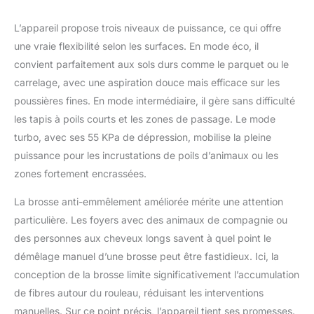
peuvent être pivotées de 270° et le voyant
LED lumineux éclaire également les points
L’appareil propose trois niveaux de puissance, ce qui offre
sombres sans problème, afin de ne pas
perdre de poussière et de saleté sur les
une vraie flexibilité selon les surfaces. En mode éco, il
"bords, les pieds de table, sous le lit et
convient parfaitement aux sols durs comme le parquet ou le
sous le canapé". Filtration à haute
carrelage, avec une aspiration douce mais efficace sur les
efficacité à 99,99 % : l'aspirateur sans fil
poussières fines. En mode intermédiaire, il gère sans difficulté
dispose de 8 couches de filtration de
précision et d'une structure multi-vortex
les tapis à poils courts et les zones de passage. Le mode
pour obtenir une séparation cyclonique
turbo, avec ses 55 KPa de dépression, mobilise la pleine
efficace, bloquer rigoureusement 99,99 %
puissance pour les incrustations de poils d’animaux ou les
des grosses et minuscules particules de
zones fortement encrassées.
poussière inférieures à 0,3 μm et prévenir
la pollution secondaire causée par le reflux.
La brosse anti-emmêlement améliorée mérite une attention
Ceci est adapté aux familles avec des
particulière. Les foyers avec des animaux de compagnie ou
animaux domestiques et aux personnes
allergiques. Le bac à poussière de 1,6 litre
des personnes aux cheveux longs savent à quel point le
avec vidange One-Touch peut absorber
démêlage manuel d’une brosse peut être fastidieux. Ici, la
plus de poussière et de saleté sans avoir
conception de la brosse limite significativement l’accumulation
besoin d'un entretien fréquent. Affichage
de fibres autour du rouleau, réduisant les interventions
LED HD couleur : le système de capteurs
sensible prend en charge le toucher de
manuelles. Sur ce point précis, l’appareil tient ses promesses.