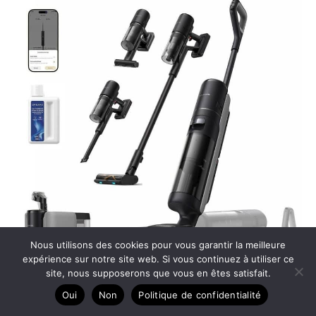
Nous utilisons des cookies pour vous garantir la meilleure
expérience sur notre site web. Si vous continuez à utiliser ce
site, nous supposerons que vous en êtes satisfait.
Test aspirateur dreame H15 Mix : performance suprême
Oui
Non
Politique de confidentialité
et bras robotique IA