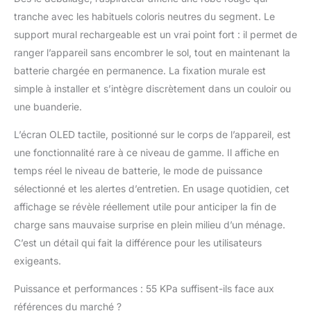
65 minutes : cet aspirateur sans fil utilise
tranche avec les habituels coloris neutres du segment. Le
des batteries amovibles de grande
capacité de 8 x 2500 mAh. Une fois
support mural rechargeable est un vrai point fort : il permet de
l’aspirateur complètement chargé (4H), il
ranger l’appareil sans encombrer le sol, tout en maintenant la
peut fonctionner pendant 65 minutes avec
batterie chargée en permanence. La fixation murale est
une puissance d’aspiration minimale et
simple à installer et s’intègre discrètement dans un couloir ou
nettoyer en continu pendant 30 minutes à
une buanderie.
la puissance d’aspiration maximale,
permettant un nettoyage complet de la
L’écran OLED tactile, positionné sur le corps de l’appareil, est
maison sans problème. En fixant le
chargeur au support mural, vous pouvez
une fonctionnalité rare à ce niveau de gamme. Il affiche en
obtenir une charge automatique. Ce
temps réel le niveau de batterie, le mode de puissance
magasin prend en charge l'achat d'une
sélectionné et les alertes d’entretien. En usage quotidien, cet
batterie de rechange. Brosse anti-nœud en
affichage se révèle réellement utile pour anticiper la fin de
forme de V : le design structurel de la
batterie pour aspirateur avec dents à
charge sans mauvaise surprise en plein milieu d’un ménage.
peigne et brosse rotative en forme de V
C’est un détail qui fait la différence pour les utilisateurs
peut minimiser la possibilité d’emmêler les
exigeants.
cheveux, ce qui convient parfaitement aux
familles avec des animaux domestiques.
Puissance et performances : 55 KPa suffisent-ils face aux
Les brosses crantées sur les deux côtés
références du marché ?