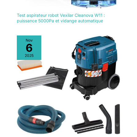
Test aspirateur robot Vexilar Cleanova W11 :
puissance 5000Pa et vidange automatique
Nov
6
2025