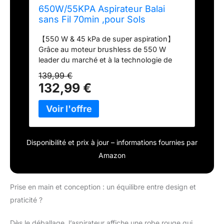
650W/55KPA Aspirateur Balai
sans Fil 70min ,pour Sols
Durs/Animaux/Voiture
【550 W & 45 kPa de super aspiration】
Grâce au moteur brushless de 550 W
leader du marché et à la technologie de
réduction du bruit, cet aspirateur à batterie
139,99 €
offre une puissance d'aspiration
132,99 €
extraordinaire de 45 kPa. Non seulement il
élimine en profondeur les poils d'animaux
domestiques et les peluches des tapis et
les grosses particules comme les biscuits,
la nourriture pour chiens et la nourriture
Disponibilité et prix à jour – informations fournies par
pour chats, mais il atteint facilement aussi
la poussière et la saleté dans les coins, sur
Amazon
les bords, dans les espaces, sous les
meubles et dans les endroits élevés.
Permet un nettoyage en profondeur
Prise en main et conception : un équilibre entre design et
efficace, protégeant votre famille et vos
praticité ?
animaux de compagnie des forts bruits
(bruit < 62 dB). Batterie à longue durée de
Dès le déballage, l’aspirateur affiche une robe rouge qui