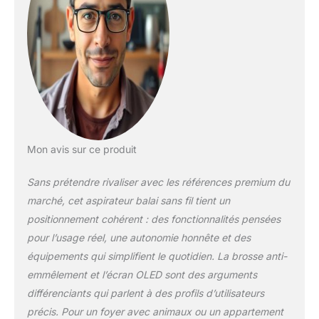
amovibles de grande capacité de 8 x
2500 mAh. Une fois l’aspirateur
complètement chargé (4H), il peut
fonctionner pendant 65 minutes avec
une puissance d’aspiration minimale et
nettoyer en continu pendant 30 minutes
à la puissance d’aspiration maximale,
permettant un nettoyage complet de la
maison sans problème. En fixant le
chargeur au support mural, vous
Mon avis sur ce produit
pouvez obtenir une charge
automatique. Ce magasin prend en
Sans prétendre rivaliser avec les références premium du
charge l'achat d'une batterie de
marché, cet aspirateur balai sans fil tient un
rechange. Brosse anti-nœud en forme
positionnement cohérent : des fonctionnalités pensées
de V : le design structurel de la batterie
pour l’usage réel, une autonomie honnête et des
pour aspirateur avec dents à peigne et
brosse rotative en forme de V peut
équipements qui simplifient le quotidien. La brosse anti-
minimiser la possibilité d’emmêler les
emmêlement et l’écran OLED sont des arguments
cheveux, ce qui convient parfaitement
différenciants qui parlent à des profils d’utilisateurs
aux familles avec des animaux
précis. Pour un foyer avec animaux ou un appartement
domestiques. Les brosses crantées sur