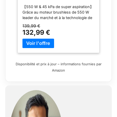
Durs/Animaux/Voiture
【550 W & 45 kPa de super aspiration】
Grâce au moteur brushless de 550 W
leader du marché et à la technologie de
réduction du bruit, cet aspirateur à
139,99 €
batterie offre une puissance d'aspiration
132,99 €
extraordinaire de 45 kPa. Non
seulement il élimine en profondeur les
poils d'animaux domestiques et les
peluches des tapis et les grosses
particules comme les biscuits, la
nourriture pour chiens et la nourriture
Disponibilité et prix à jour – informations fournies par
pour chats, mais il atteint facilement
Amazon
aussi la poussière et la saleté dans les
coins, sur les bords, dans les espaces,
sous les meubles et dans les endroits
élevés. Permet un nettoyage en
profondeur efficace, protégeant votre
famille et vos animaux de compagnie
des forts bruits (bruit < 62 dB). Batterie
à longue durée de 65 minutes : cet
aspirateur sans fil utilise des batteries