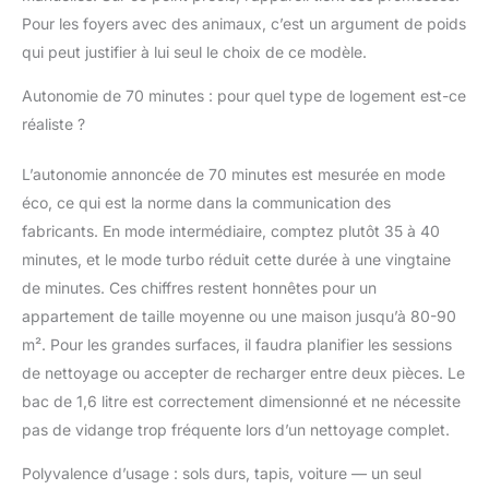
l'écran pour régler la puissance
Pour les foyers avec des animaux, c’est un argument de poids
d'aspiration et les symboles simples, haute
qui peut justifier à lui seul le choix de ce modèle.
résolution et extra larges sont très faciles à
utiliser pour les personnes myopes et les
Autonomie de 70 minutes : pour quel type de logement est-ce
personnes d'âge moyen et âgées. Le
réaliste ?
Smart Panel affiche la puissance restante
en temps réel, afin de mieux planifier le
L’autonomie annoncée de 70 minutes est mesurée en mode
nettoyage. Si des anomalies se produisent,
les alarmes vous rappellent d'effectuer
éco, ce qui est la norme dans la communication des
l'entretien de la machine. Tout le monde
fabricants. En mode intermédiaire, comptez plutôt 35 à 40
peut profiter du confort et du plaisir du
minutes, et le mode turbo réduit cette durée à une vingtaine
nettoyage intelligent ! Service autonome et
de minutes. Ces chiffres restent honnêtes pour un
sans soucis : grâce à sa conception
autoportante, vous pouvez appuyer sur le
appartement de taille moyenne ou une maison jusqu’à 80-90
bouton de pause de nettoyage à tout
m². Pour les grandes surfaces, il faudra planifier les sessions
moment et vous n’aurez pas à vous
de nettoyage ou accepter de recharger entre deux pièces. Le
soucier que l’aspirateur tombe lorsque
bac de 1,6 litre est correctement dimensionné et ne nécessite
vous le placez quelque part. Doté d'un
tube télescopique réglable pour répondre
pas de vidange trop fréquente lors d’un nettoyage complet.
aux besoins des utilisateurs de différentes
Polyvalence d’usage : sols durs, tapis, voiture — un seul
tailles. Shopping sans soucis, service sans