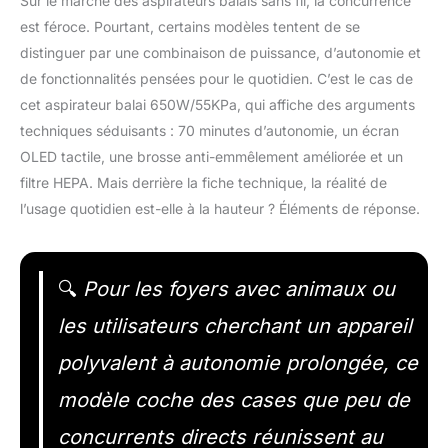
Sur le marché des aspirateurs balais sans fil, la concurrence
est féroce. Pourtant, certains modèles tentent de se
distinguer par une combinaison de puissance, d’autonomie et
de fonctionnalités pensées pour le quotidien. C’est le cas de
cet aspirateur balai 650W/55KPa, qui affiche des arguments
techniques séduisants : 70 minutes d’autonomie, un écran
OLED tactile, une brosse anti-emmêlement améliorée et un
filtre HEPA. Mais derrière la fiche technique, la réalité de
l’usage quotidien est-elle à la hauteur ? Éléments de réponse.
🔍
Pour les foyers avec animaux ou
les utilisateurs cherchant un appareil
polyvalent à autonomie prolongée, ce
modèle coche des cases que peu de
concurrents directs réunissent au