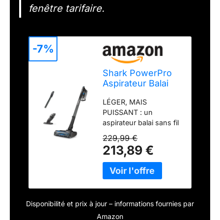
fenêtre tarifaire.
-7%
Shark PowerPro
Aspirateur Balai
sans Fil,
LÉGER, MAIS
Autonomie 50 Min
PUISSANT : un
IZ370EU
aspirateur balai sans fil
léger, qui offre une
229,99 €
aspiration 50 % plus
213,89 €
puissante (par rapport
au Shark IZ201EU).
JUSQU’À 60 MINUTES
D’AUTONOMIE (en
mode Power ECO avec
Disponibilité et prix à jour – informations fournies par
accessoire non
motorisé) : La batterie
Amazon