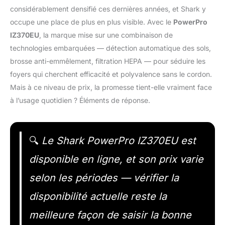
considérablement densifié ces dernières années, et Shark y
occupe une place de plus en plus visible. Avec le
PowerPro
IZ370EU
, la marque mise sur une combinaison de
technologies embarquées — détection automatique des sols,
brosse anti-emmêlement, filtration HEPA — pour séduire les
foyers qui cherchent efficacité et polyvalence sans le cordon.
Mais à ce niveau de prix, la promesse tient-elle vraiment face
à l’usage quotidien ? Éléments de réponse.
🔍
Le Shark PowerPro IZ370EU est
disponible en ligne, et son prix varie
selon les périodes — vérifier la
disponibilité actuelle reste la
meilleure façon de saisir la bonne