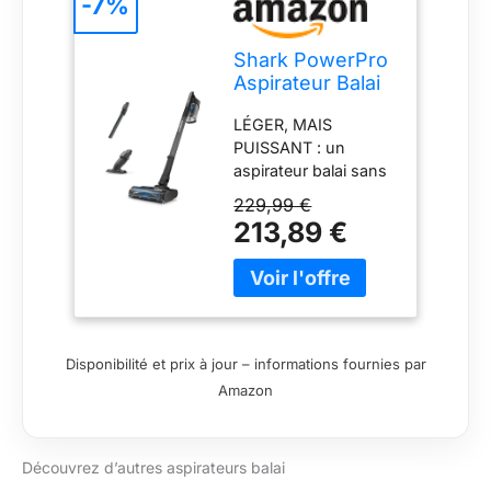
-7%
Shark PowerPro
Aspirateur Balai
sans Fil,
LÉGER, MAIS
Autonomie 50
PUISSANT : un
Min IZ370EU
aspirateur balai sans
fil léger, qui offre une
229,99 €
aspiration 50 % plus
213,89 €
puissante (par
rapport au Shark
IZ201EU). JUSQU’À
60 MINUTES
D’AUTONOMIE (en
mode Power ECO
Disponibilité et prix à jour – informations fournies par
avec accessoire non
Amazon
motorisé) : La batterie
amovible peut être
rechargée n’importe
Découvrez d’autres aspirateurs balai
où. PARFAIT POUR