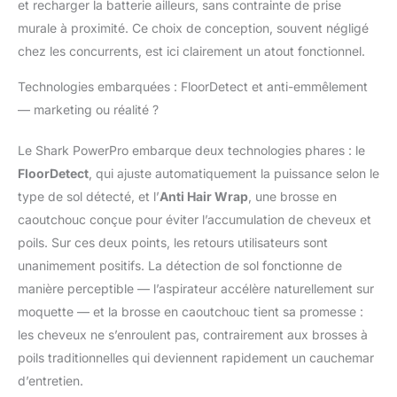
est également doté
et recharger la batterie ailleurs, sans contrainte de prise
d’un système
murale à proximité. Ce choix de conception, souvent négligé
hermétique anti-
chez les concurrents, est ici clairement un atout fonctionnel.
allergène et d’un écran
LED intelligent.
Technologies embarquées : FloorDetect et anti-emmêlement
COMPREND :
— marketing ou réalité ?
Aspirateur Shark
PowerPro, tête
Le Shark PowerPro embarque deux technologies phares : le
d’aspiration, manche,
suceur plat de 20 cm,
FloorDetect
, qui ajuste automatiquement la puissance selon le
brosse multi-surfaces
type de sol détecté, et l’
Anti Hair Wrap
, une brosse en
et chargeur.
caoutchouc conçue pour éviter l’accumulation de cheveux et
poils. Sur ces deux points, les retours utilisateurs sont
unanimement positifs. La détection de sol fonctionne de
manière perceptible — l’aspirateur accélère naturellement sur
moquette — et la brosse en caoutchouc tient sa promesse :
les cheveux ne s’enroulent pas, contrairement aux brosses à
poils traditionnelles qui deviennent rapidement un cauchemar
d’entretien.