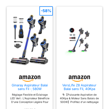
TOUS TYPES DE SOL
: DuoClean de Shark
est amélioré grâce à
-58%
PowerFins, conçu
pour attraper plus de
poils et cheveux (par
rapport au rouleau-
brosse à picots de
Shark). Avec Anti Hair
Wrap, éliminez les
poils et cheveux à
mesure que vous
nettoyez.
TECHNOLOGIE
DIRTDETECT :
détecte
automatiquement les
Ginaray Aspirateur Balai
VersLife Z8 Aspirateur
saletés et augmente
sans Fil - 580W
Balai sans Fil, 40Kpa
la puissance de
Aspirateur Électrique
500W 45Min LED,6 en 1
Réglage Flexible et Éclairage
🌀【Puissante Aspiration de
Silencieux Puissant,
nettoyage. L’appareil
LED Vert : L’Aspirateur Bénéficie
40Kpa & Moteur Sans Balais de
Aspiration Brosse LED
D’une Conception Légère Pour
500W】Profitez d'un nettoyage
est également doté
Batterie Rechargeable
Un Confort D’utilisation
automatique ! Le moteur
Cordless Vacuum
d’un système