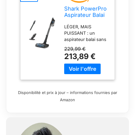
Shark PowerPro
Aspirateur Balai
sans Fil,
LÉGER, MAIS
Autonomie 50
PUISSANT : un
Min IZ370EU
aspirateur balai sans
fil léger, qui offre une
229,99 €
aspiration 50 % plus
213,89 €
puissante (par
rapport au Shark
IZ201EU). JUSQU’À
60 MINUTES
D’AUTONOMIE (en
mode Power ECO
Disponibilité et prix à jour – informations fournies par
avec accessoire non
Amazon
motorisé) : La batterie
amovible peut être
rechargée n’importe
où. PARFAIT POUR
TOUS TYPES DE SOL
: DuoClean de Shark