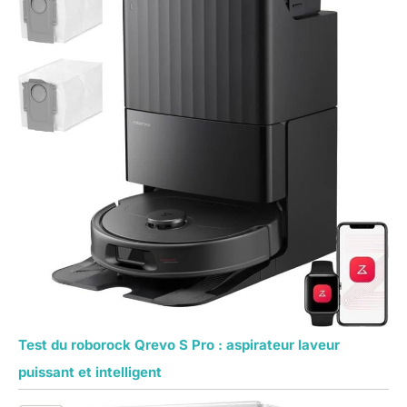
Test du roborock Qrevo S Pro : aspirateur laveur
puissant et intelligent