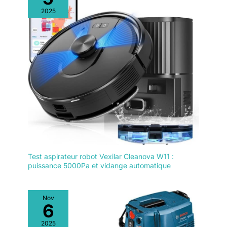
2025
Test aspirateur robot Vexilar Cleanova W11 :
puissance 5000Pa et vidange automatique
Nov
6
2025