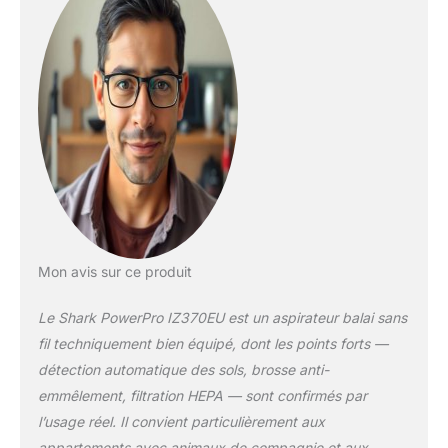
est amélioré grâce à
PowerFins, conçu
pour attraper plus de
poils et cheveux (par
rapport au rouleau-
brosse à picots de
Shark). Avec Anti Hair
Wrap, éliminez les
poils et cheveux à
mesure que vous
nettoyez.
TECHNOLOGIE
DIRTDETECT :
Mon avis sur ce produit
détecte
automatiquement les
Le Shark PowerPro IZ370EU est un aspirateur balai sans
saletés et augmente
fil techniquement bien équipé, dont les points forts —
la puissance de
détection automatique des sols, brosse anti-
nettoyage. L’appareil
emmêlement, filtration HEPA — sont confirmés par
est également doté
d’un système
l’usage réel. Il convient particulièrement aux
hermétique anti-
appartements avec animaux de compagnie et aux