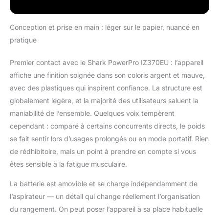
amovible peut être
rechargée n’importe
où. PARFAIT POUR
Conception et prise en main : léger sur le papier, nuancé en
TOUS TYPES DE SOL :
pratique
DuoClean de Shark est
amélioré grâce à
Premier contact avec le Shark PowerPro IZ370EU : l’appareil
PowerFins, conçu pour
affiche une finition soignée dans son coloris argent et mauve,
attraper plus de poils et
cheveux (par rapport
avec des plastiques qui inspirent confiance. La structure est
au rouleau-brosse à
globalement légère, et la majorité des utilisateurs saluent la
picots de Shark). Avec
maniabilité de l’ensemble. Quelques voix tempèrent
Anti Hair Wrap, éliminez
cependant : comparé à certains concurrents directs, le poids
les poils et cheveux à
se fait sentir lors d’usages prolongés ou en mode portatif. Rien
mesure que vous
nettoyez.
de rédhibitoire, mais un point à prendre en compte si vous
TECHNOLOGIE
êtes sensible à la fatigue musculaire.
DIRTDETECT : détecte
automatiquement les
La batterie est amovible et se charge indépendamment de
saletés et augmente la
l’aspirateur — un détail qui change réellement l’organisation
puissance de
du rangement. On peut poser l’appareil à sa place habituelle
nettoyage. L’appareil