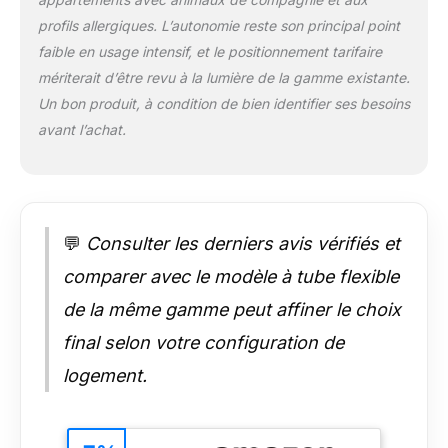
allergène et d’un
profils allergiques. L’autonomie reste son principal point
écran LED intelligent.
faible en usage intensif, et le positionnement tarifaire
COMPREND :
Aspirateur Shark
mériterait d’être revu à la lumière de la gamme existante.
PowerPro, tête
Un bon produit, à condition de bien identifier ses besoins
d’aspiration, manche,
avant l’achat.
suceur plat de 20 cm,
brosse multi-
surfaces et chargeur.
💬
Consulter les derniers avis vérifiés et
comparer avec le modèle à tube flexible
de la même gamme peut affiner le choix
final selon votre configuration de
logement.