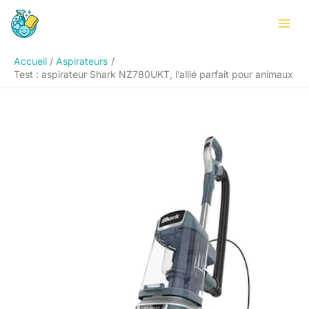
Aller
Rechercher
au
contenu
Accueil
Aspirateurs
Test : aspirateur Shark NZ780UKT, l’allié parfait pour animaux