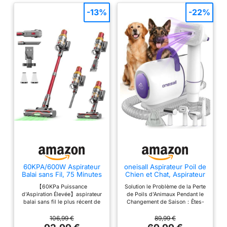
-13%
-22%
60KPA/600W Aspirateur
oneisall Aspirateur Poil de
Balai sans Fil, 75 Minutes
Chien et Chat, Aspirateur
Autonomie Aspirateur
Poils d'animaux avec la
【60KPa Puissance
Solution le Problème de la Perte
sans Fil Puissant avec
Brosse, 12000Pa
d'Aspiration Élevée】aspirateur
de Poils d'Animaux Pendant le
Recharge Murale Écran
Puissance d'Aspiration,
balai sans fil le plus récent de
Changement de Saison：Êtes-
Intelligent, aspirateur
Elimine 99.99% des Poils
2026 est équipé d'un moteur
vous préoccupé par le chaos
balai puissant pour Les
d'animaux avec 4
amélioré de 600W, offrant une
causé par le perte de poils de
106,99 €
89,99 €
Poils
Accessoires de Soins,
aspiration allant jusqu'à
votre chien ou chat lorsque la