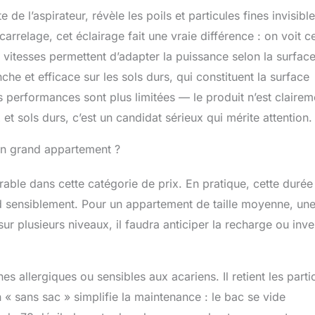
de l’aspirateur, révèle les poils et particules fines invisibl
rrelage, cet éclairage fait une vraie différence : on voit c
s vitesses permettent d’adapter la puissance selon la surface
che et efficace sur les sols durs, qui constituent la surface
 performances sont plus limitées — le produit n’est clairem
t sols durs, c’est un candidat sérieux qui mérite attention.
 un grand appartement ?
able dans cette catégorie de prix. En pratique, cette durée
d sensiblement. Pour un appartement de taille moyenne, un
 plusieurs niveaux, il faudra anticiper la recharge ou inves
s allergiques ou sensibles aux acariens. Il retient les parti
n « sans sac » simplifie la maintenance : le bac se vide