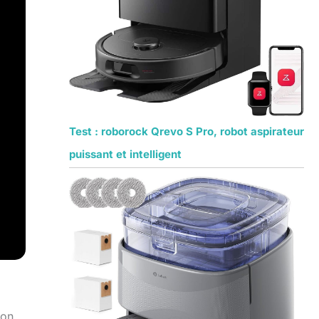
Test : roborock Qrevo S Pro, robot aspirateur
puissant et intelligent
ion