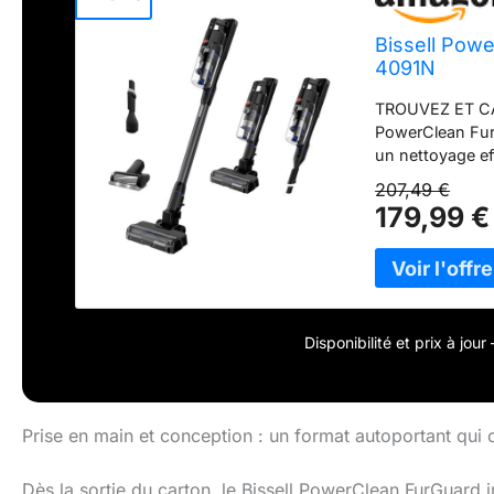
Bissell Powe
4091N
TROUVEZ ET CA
PowerClean Fur
un nettoyage ef
NETTOYAGE SANS
207,49 €
sans-fil jusqu’
179,99 €
13 minutes en m
moins de 3 h
EN UNE SEULE É
activement les
un nettoyage net
OUTIL FURFINDER
Disponibilité et prix à jou
d'animaux incru
Éclairage FURFIN
grâce à l'éclair
facilement de l'
Prise en main et conception : un format autoportant qui
un nettoyage d
votre aspirateu
Dès la sortie du carton, le Bissell PowerClean FurGuard i