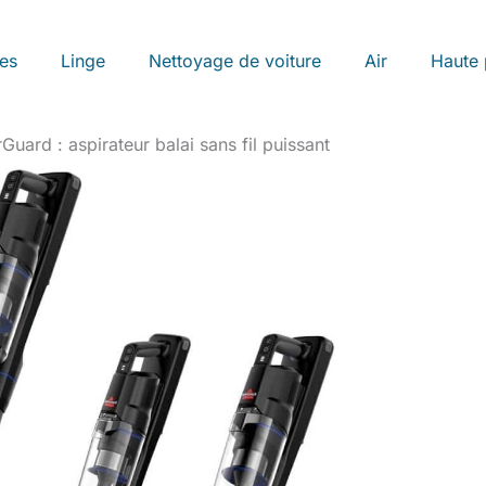
les
Linge
Nettoyage de voiture
Air
Haute 
Guard : aspirateur balai sans fil puissant