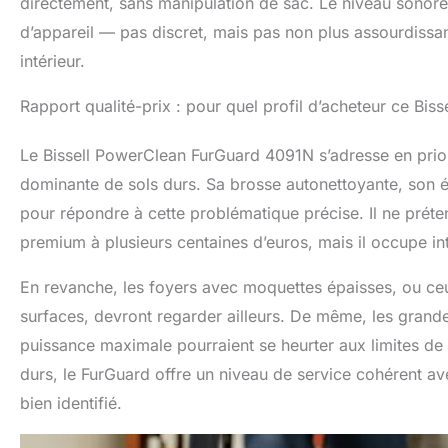
directement, sans manipulation de sac. Le niveau sonor
d’appareil — pas discret, mais pas non plus assourdissan
intérieur.
Rapport qualité-prix : pour quel profil d’acheteur ce Bisse
Le Bissell PowerClean FurGuard 4091N s’adresse en prior
dominante de sols durs. Sa brosse autonettoyante, son éc
pour répondre à cette problématique précise. Il ne préte
premium à plusieurs centaines d’euros, mais il occupe i
En revanche, les foyers avec moquettes épaisses, ou ceu
surfaces, devront regarder ailleurs. De même, les grande
puissance maximale pourraient se heurter aux limites de l’
durs, le FurGuard offre un niveau de service cohérent a
bien identifié.