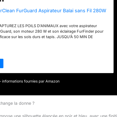
rClean FurGuard Aspirateur Balai sans Fil 280W
PTUREZ LES POILS D'ANIMAUX avec votre aspirateur
Guard, son moteur 280 W et son éclairage FurFinder pour
ficace sur les sols durs et tapis. JUSQU’À 50 MIN DE
 FIL et BATTERIE AMOVIBLE* : Profitez de la liberté du
à 50 minutes avec l’aspirateur à main en mode Eco, ou jusqu’à
ode Turbo. Batterie amovible pour une charge pratique en
eures. ROULEAU BROSSE AUTONETTOYANT AVEC RETRAIT
TAPE : le rouleau brosse autonettoyant FurGuard empêche
 enchevêtrements pour des performances ininterrompues et
 et sans souci avec votre aspirateur sans fil puissant.
 : Cet aspirateur sans sac élimine jusqu'à 95 % des poils
r – informations fournies par Amazon
stés dans les tissus d'ameublement 2 fois plus vite*.
DER : 7 fois plus* de poils d'animaux et de débris visibles
age à variation d'intensité. UTILISATION 3-EN-1 : passez
aspirateur balai à l'aspirateur à main ou à grande portée pour
 change la donne ?
u sol au plafond. AUTOPORTANT ET PRATIQUE : rangez
r portable sans fil n'importe où sans vous soucier des chutes
mpose une silhouette élancée en noir et bleu, avec une finit