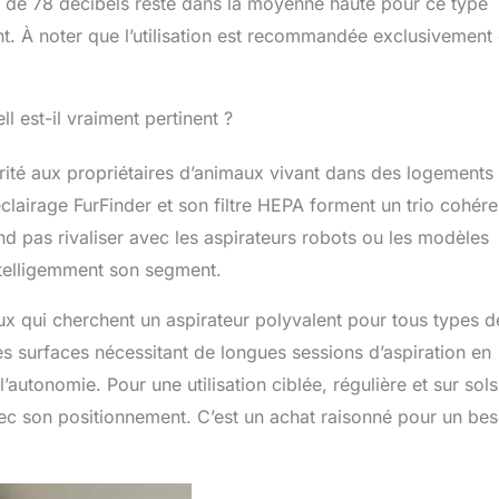
e de 78 décibels reste dans la moyenne haute pour ce type
t. À noter que l’utilisation est recommandée exclusivement
ll est-il vraiment pertinent ?
ité aux propriétaires d’animaux vivant dans des logements
lairage FurFinder et son filtre HEPA forment un trio cohére
nd pas rivaliser avec les aspirateurs robots ou les modèles
ntelligemment son segment.
x qui cherchent un aspirateur polyvalent pour tous types d
s surfaces nécessitant de longues sessions d’aspiration en
autonomie. Pour une utilisation ciblée, régulière et sur sols
vec son positionnement. C’est un achat raisonné pour un bes