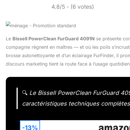
4.8/5 - (6 votes)
Le
Bissell PowerClean FurGuard 4091N
se présente com
compagnie règnent en maîtres — et où les poils s’incruste
brosse autonettoyante et d’un éclairage FurFinder, il prom
discours marketing tient la route face à l’usage quotidi
🔍
Le Bissell PowerClean FurGuard 4091
caractéristiques techniques complètes e
-13%