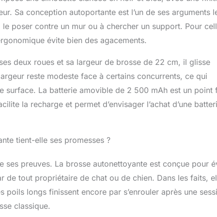
. Relâchez la tige d'extension d'une seule pression.
ieur. Sa conception autoportante est l’un de ses arguments l
apture et piège 99,97 %* des allergènes de poussière et de
n intérieur plus hygiénique. * Testé selon la norme ASTM
r à le poser contre un mur ou à chercher un support. Pour cel
cron et moins. EMBOUT SUCEUR PLAT INTÉGRɠ: atteignez
il ergonomique évite bien des agacements.
oins et les interstices sans avoir besoin d'un outil séparé.
TE CONFIANCE : protégé par une garantie de 5 ans.
ses deux roues et sa largeur de brosse de 22 cm, il glisse
le protégée par une garantie de 2 ans.
 largeur reste modeste face à certains concurrents, ce qui
 surface. La batterie amovible de 2 500 mAh est un point f
acilite la recharge et permet d’envisager l’achat d’une batter
nte tient-elle ses promesses ?
re ses preuves. La brosse autonettoyante est conçue pour év
de tout propriétaire de chat ou de chien. Dans les faits, el
 poils longs finissent encore par s’enrouler après une sess
osse classique.