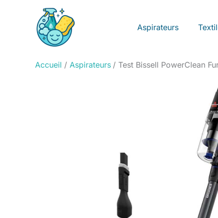
Aller
au
Aspirateurs
Texti
contenu
Accueil
Aspirateurs
Test Bissell PowerClean Fur