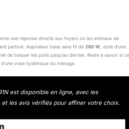
me une réponse directe aux foyers où les animaux de
nt partout. Aspirateur balai sans fil de
280 W
, doté d’une
et de traquer les poils jusqu’au dernier. Reste à savoir si c
en d’une vraie hystérique du ménage.
N est disponible en ligne, avec les
t les avis vérifiés pour affiner votre choix.