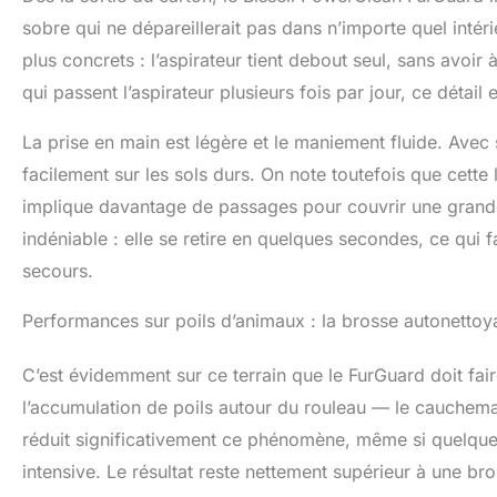
ou des dommages
sobre qui ne dépareillerait pas dans n’importe quel intér
FILTRE HEPA : c
squames, pour u
plus concrets : l’aspirateur tient debout seul, sans avoi
F1977 à 0,3 mi
qui passent l’aspirateur plusieurs fois par jour, ce déta
rapidement les c
ACHETEZ EN TOU
La prise en main est légère et le maniement fluide. Avec 
Batterie amovib
facilement sur les sols durs. On note toutefois que cette
implique davantage de passages pour couvrir une grande
indéniable : elle se retire en quelques secondes, ce qui f
secours.
Performances sur poils d’animaux : la brosse autonettoya
C’est évidemment sur ce terrain que le FurGuard doit fai
l’accumulation de poils autour du rouleau — le cauchemar 
réduit significativement ce phénomène, même si quelques
intensive. Le résultat reste nettement supérieur à une br