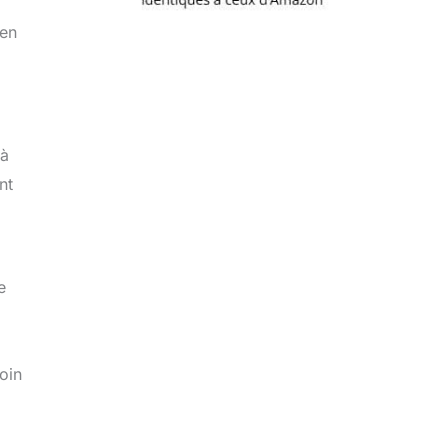
 en
 à
nt
e
oin