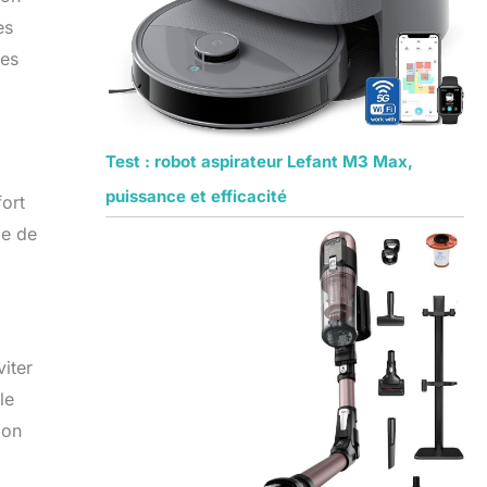
es
les
Test : robot aspirateur Lefant M3 Max,
puissance et efficacité
ort
ie de
iter
le
ion