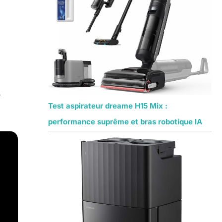
e
Test aspirateur dreame H15 Mix :
performance suprême et bras robotique IA