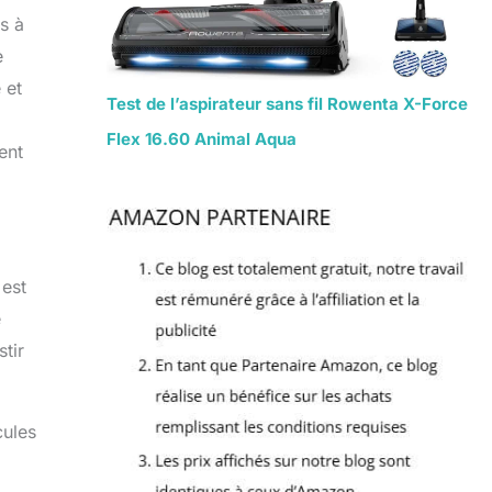
es à
e
 et
Test de l’aspirateur sans fil Rowenta X-Force
Flex 16.60 Animal Aqua
ent
 est
e
tir
cules