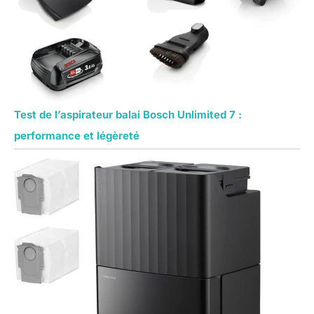
Test de l’aspirateur balai Bosch Unlimited 7 :
performance et légèreté