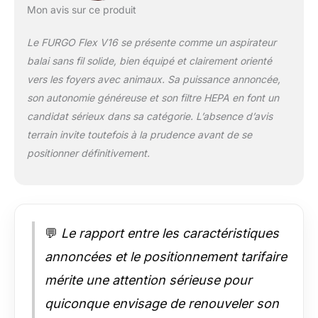
temps. Le support mural pratique
Mon avis sur ce produit
permet non seulement de ranger tous
les accessoires de manière ordonnée,
Le FURGO Flex V16 se présente comme un aspirateur
mais aussi de recharger
balai sans fil solide, bien équipé et clairement orienté
automatiquement l’appareil grâce à la
toute dernière technologie de charge
vers les foyers avec animaux. Sa puissance annoncée,
par contact – il suffit de le poser, aucun
son autonomie généreuse et son filtre HEPA en font un
câble à brancher! Nettoyez plus
candidat sérieux dans sa catégorie. L’absence d’avis
longtemps, rechargez plus vite – un
terrain invite toutefois à la prudence avant de se
confort réinventé! 【Tuyau Flexible 1 m
+ Brosse pour Animaux｜Nettoyage
positionner définitivement.
Complet & Soins Sans Effort】
Transformez instantanément votre
aspirateur sans fil en expert polyvalent!
Le tube télescopique atteint sans effort
les interstices des sièges auto et les
💬
Le rapport entre les caractéristiques
dessous de meubles - complètement
annoncées et le positionnement tarifaire
sans se pencher ni déplacer. Le déméloir
innovant 2-en-1 brosse et aspire
mérite une attention sérieuse pour
simultanément : Défaites les nœuds de
poils instantanément et éliminez les
quiconque envisage de renouveler son
poils détachés en un seul geste. Fini les