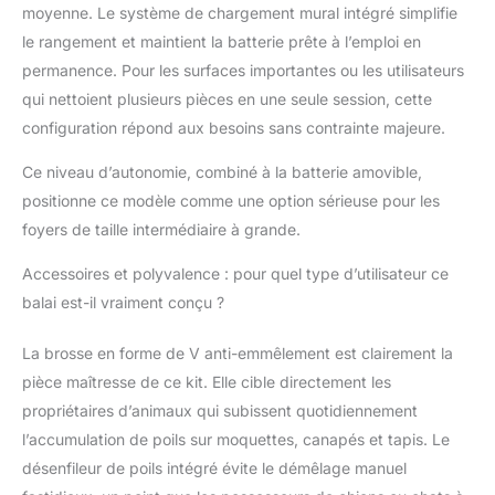
geste. Fini les soins fastidieux! Double
moyenne. Le système de chargement mural intégré simplifie
puissance : Nettoyage + soins
le rangement et maintient la batterie prête à l’emploi en
professionnels en un appareil. Des soins
permanence. Pour les surfaces importantes ou les utilisateurs
animaliers professionnels à la maison,
qui nettoient plusieurs pièces en une seule session, cette
aussi simples que cela! 【🌪️ Filtration
efficace à 99,99 %, Grand Réservoir &
configuration répond aux besoins sans contrainte majeure.
Vidage d’une Seule Main】Son système de
filtration avancé à 6 couches, comprenant
Ce niveau d’autonomie, combiné à la batterie amovible,
un double filtre HEPA et MIF, élimine
positionne ce modèle comme une option sérieuse pour les
jusqu’à 99,99 % des particules fines et
foyers de taille intermédiaire à grande.
allergènes – pour un air ambiant plus pur
et plus sain. Le réservoir à poussière de
Accessoires et polyvalence : pour quel type d’utilisateur ce
1,6 L offre une capacité généreuse,
balai est-il vraiment conçu ?
réduisant la fréquence des vidanges. Avec
une simple pression sur un bouton, le bac
La brosse en forme de V anti-emmêlement est clairement la
se vide facilement d’une seule main, sans
contact direct avec la poussière – rapide,
pièce maîtresse de ce kit. Elle cible directement les
hygiénique et sans effort. Respirez mieux,
propriétaires d’animaux qui subissent quotidiennement
nettoyez plus intelligemment – simplicité et
l’accumulation de poils sur moquettes, canapés et tapis. Le
propreté à chaque étape ! 【Design
désenfileur de poils intégré évite le démêlage manuel
Autoportant – Flexible & Peu
Encombrant】Grâce à son design