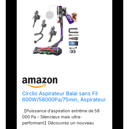
Circlio Aspirateur Balai sans Fil
600W/58000Pa/75min, Aspirateur
sans Fil Puissant avec Tuyau
【Puissance d’aspiration extrême de 58
Extensible 1m Désenfileur de
000 Pa – Silencieux mais ultra-
Poils d'animal, Tube Pliable, pour
performant】Découvrez un nouveau
Tapis, Poils Animaux, Sol Dur et
niveau de propreté avec notre aspirateur