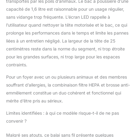
transportés par les poils d’animaux. Le bac à poussière d’une
doigt. Des alertes intelligentes intégrées
capacité de 1,6 litre est raisonnable pour un usage régulier,
vous rappellent quand il est temps de
nettoyer la brosse motorisée ou de vider le
sans vidange trop fréquente. L’écran LED rappelle à
bac à poussière – pour garantir des
l’utilisateur quand nettoyer la tête motorisée et le bac, ce qui
performances optimales et une hygiène
prolonge les performances dans le temps et limite les pannes
durable. Technologie intuitive, nettoyage
liées à un entretien négligé. La largeur de la tête de 25
maîtrisé – tout ce qu’il faut, affiché
centimètres reste dans la norme du segment, ni trop étroite
clairement. 【Service Tout Compris –
Disponible 24h/24 et 7j/7 !】Notre
pour les grandes surfaces, ni trop large pour les espaces
aspirateur sans fil ne se contente pas
contraints.
d’offrir de hautes performances – il est
également accompagné d’un service client
Pour un foyer avec un ou plusieurs animaux et des membres
fiable et réactif. Profitez de notre
souffrant d’allergies, la combinaison filtre HEPA et brosse anti-
assistance 24h/24 et 7j/7 – rapide,
emmêlement constitue un duo cohérent et fonctionnel qui
sympathique et compétente! Que vous
ayez des questions sur l’utilisation, besoin
mérite d’être pris au sérieux.
d’accessoires ou une demande technique,
Limites identifiées : à qui ce modèle risque-t-il de ne pas
écrivez-nous à tout moment à l’adresse
support@circliotech.com – nous vous
convenir ?
répondrons sous 24 heures. Un nettoyage
sans souci – même après l’achat!
Malgré ses atouts, ce balai sans fil présente quelques