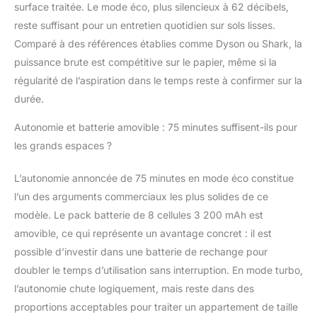
surface traitée. Le mode éco, plus silencieux à 62 décibels,
prêt à l’emploi en un rien de temps. Le
support mural pratique permet non
reste suffisant pour un entretien quotidien sur sols lisses.
seulement de ranger tous les accessoires
Comparé à des références établies comme Dyson ou Shark, la
de manière ordonnée, mais aussi de
puissance brute est compétitive sur le papier, même si la
recharger automatiquement l’appareil
régularité de l’aspiration dans le temps reste à confirmer sur la
grâce à la toute dernière technologie de
charge par contact – il suffit de le poser,
durée.
aucun câble à brancher! Nettoyez plus
Autonomie et batterie amovible : 75 minutes suffisent-ils pour
longtemps, rechargez plus vite – un
confort réinventé! 【Tuyau Flexible 1 m +
les grands espaces ?
Brosse pour Animaux｜Nettoyage
Complet & Soins Sans Effort】Transformez
L’autonomie annoncée de 75 minutes en mode éco constitue
instantanément votre aspirateur sans fil en
l’un des arguments commerciaux les plus solides de ce
expert polyvalent! Le tube télescopique
modèle. Le pack batterie de 8 cellules 3 200 mAh est
atteint sans effort les interstices des
sièges auto et les dessous de meubles -
amovible, ce qui représente un avantage concret : il est
complètement sans se pencher ni
possible d’investir dans une batterie de rechange pour
déplacer. Le déméloir innovant 2-en-1
doubler le temps d’utilisation sans interruption. En mode turbo,
brosse et aspire simultanément : Défaites
l’autonomie chute logiquement, mais reste dans des
les nœuds de poils instantanément et
éliminez les poils détachés en un seul
proportions acceptables pour traiter un appartement de taille