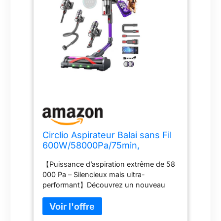
Circlio Aspirateur Balai sans Fil
600W/58000Pa/75min,
Aspirateur sans Fil Puissant
【Puissance d’aspiration extrême de 58
avec Tuyau Extensible 1m
000 Pa – Silencieux mais ultra-
Désenfileur de Poils d'animal,
performant】Découvrez un nouveau
Tube Pliable, pour Tapis, Poils
niveau de propreté avec notre aspirateur
Animaux, Sol Dur et Voiture
sans fil, doté d’un moteur puissant de
600W et d’une incroyable puissance