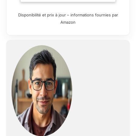
d’aspiration de 58 000 Pa. Que ce soit
pour les poils d’animaux, la poussière
Disponibilité et prix à jour – informations fournies par
incrustée ou les saletés tenaces sur
Amazon
tapis, sols durs ou dans les coins
difficiles d’accès – rien ne lui résiste.
Grâce à la technologie avancée de
réduction du bruit, son fonctionnement
reste inférieur à 62 dB, idéal pour les
familles et les propriétaires d’animaux à
toute heure de la journée. Grande
puissance, zéro stress – nettoyage en
profondeur, dans un silence absolu!
【Autonomie de 75 minutes & Charge
par Contact】Grâce à sa batterie
puissante de 8×3200mAh, notre
aspirateur sans fil offre jusqu’à 75
minutes d’autonomie en mode Éco –
idéal pour nettoyer toute votre maison
en une seule charge. Avec une charge
rapide de seulement 2,5 heures, il est à
nouveau prêt à l’emploi en un rien de