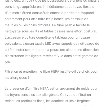
fastidieux, un point que les possesseurs de chiens ou chats à
autoportant ingénieux, notre aspirateur
poils longs apprécieront immédiatement. Le tuyau flexible
sans fil vous permet de faire une pause à
d’un mètre étend considérablement la portée de l’appareil,
tout moment – sans besoin de l’adosser
notamment pour atteindre les plinthes, les dessous de
ou d’utiliser un support mural. Que ce soit
dans le couloir, à côté du canapé ou dans
meubles ou les coins difficiles. Le tube pliable facilite le
un placard, il reste debout de manière
nettoyage sous les lits et tables basses sans effort postural.
stable et sécurisée, où que vous le posiez.
L’accessoire voiture complète le tableau pour un usage
Cette fonctionnalité vous fait non
polyvalent. L’écran tactile LED avec rappels de nettoyage de
seulement gagner de la place, mais rend
aussi le rangement plus facile et le
la tête motorisée et du bac à poussière ajoute une dimension
nettoyage encore plus pratique. Tenez-le
d’assistance intelligente rarement vue dans cette gamme de
debout, posez-le partout – un vrai gain de
prix.
confort au quotidien! 【Écran LED
Intelligent Tout-En-Un – Contrôle Total en
Filtration et entretien : le filtre HEPA justifie-t-il ce choix pour
un Coup d’œil】Notre aspirateur sans fil
les allergiques ?
est doté d’un écran tactile LED intelligent
de dernière génération, vous offrant en
La présence d’un filtre HEPA est un argument de poids pour
temps réel des informations sur le niveau
de batterie, l’état de charge et le mode
les foyers sensibles aux allergènes. Ce type de filtration
sélectionné (ÉCO / Sol / Tapis / Turbo).
retient les particules fines, les acariens et les allergènes
Changez de mode d’un simple geste du