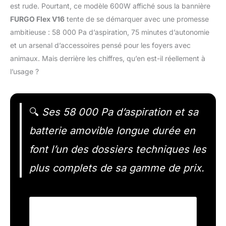
est rude. Pourtant, ce modèle 600W affiché sous la bannière
FURGO Flex V16
tente de se démarquer avec une promesse
ambitieuse : 58 000 Pa d’aspiration, 75 minutes d’autonomie
et un arsenal d’accessoires pensé pour les foyers avec
animaux. Mais derrière les chiffres, qu’en est-il réellement à
l’usage ?
🔍
Ses 58 000 Pa d’aspiration et sa
batterie amovible longue durée en
font l’un des dossiers techniques les
plus complets de sa gamme de prix.