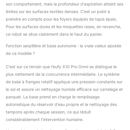
un nettoyage fiable à
son comportement, mais la profondeur d’aspiration atteint ses
chaque fois.
limites sur les surfaces textiles denses. C’est un point à
Fonctionne
prendre en compte pour les foyers équipés de tapis épais.
uniquement sur Wi-Fi
2,4 GHz. Évitez
Pour les surfaces dures et les moquettes rases, en revanche,
d'aspirer de grandes
ce robot se situe clairement dans le haut du panier.
quantités d'eau et
assurez-vous de la
Fonction serpillière et base autonome : la vraie valeur ajoutée
compatibilité avec la
de ce modèle ?
tension de votre région
(110 V). Il combine
C’est sur ce terrain que l’eufy X10 Pro Omni se distingue le
l'aspirateur, la serpillère,
plus nettement de la concurrence intermédiaire. Le système
l'entretien automatique,
le nettoyage dans la
de balai à franges rotatif applique une pression constante sur
pièce et la cartographie
le sol et assure un nettoyage humide efficace sur carrelage et
à plusieurs étages en
parquet. La base prend en charge le remplissage
un seul système, ce qui
automatique du réservoir d’eau propre et le nettoyage des
en fait un choix
pratique pour les
tampons après chaque session, ce qui réduit
maisons qui veulent un
considérablement l’intervention humaine.
entretien plus simple
du sol.