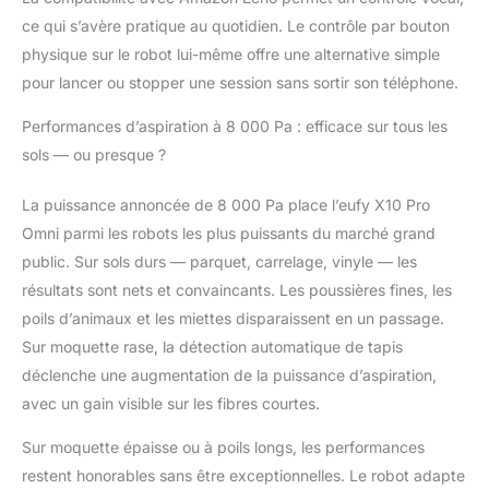
adieu aux cheveux
ce qui s’avère pratique au quotidien. Le contrôle par bouton
emmêlés La brosse
physique sur le robot lui-même offre une alternative simple
rouleau autonettoyante
élimine facilement les
pour lancer ou stopper une session sans sortir son téléphone.
poils d'animaux, ce qui
Performances d’aspiration à 8 000 Pa : efficace sur tous les
en fait l'un des
meilleurs aspirateurs
sols — ou presque ?
robots pour poils
d'animaux. Nettoyez
La puissance annoncée de 8 000 Pa place l’eufy X10 Pro
en profondeur vos
Omni parmi les robots les plus puissants du marché grand
tapis et tissus
public. Sur sols durs — parquet, carrelage, vinyle — les
d'ameublement sans
effort avec une
résultats sont nets et convaincants. Les poussières fines, les
puissante aspiration
poils d’animaux et les miettes disparaissent en un passage.
qui élimine les débris
Sur moquette rase, la détection automatique de tapis
cachés en un seul
déclenche une augmentation de la puissance d’aspiration,
passage. La navigation
avancée garantit des
avec un gain visible sur les fibres courtes.
itinéraires de nettoyage
Sur moquette épaisse ou à poils longs, les performances
efficaces et précis dans
toute la maison pour
restent honorables sans être exceptionnelles. Le robot adapte