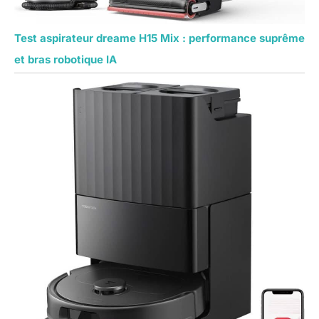
Test aspirateur dreame H15 Mix : performance suprême
et bras robotique IA