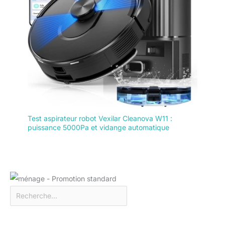
Test aspirateur robot Vexilar Cleanova W11 :
puissance 5000Pa et vidange automatique