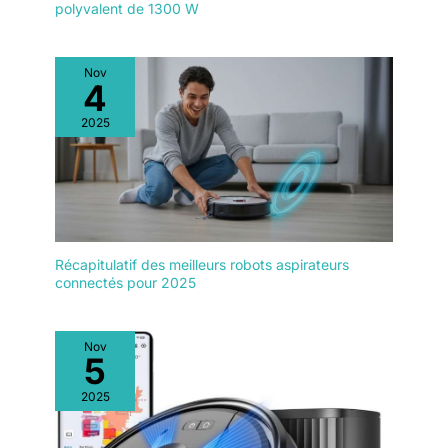
polyvalent de 1300 W
Nov
4
2025
Récapitulatif des meilleurs robots aspirateurs
connectés pour 2025
Nov
5
2025