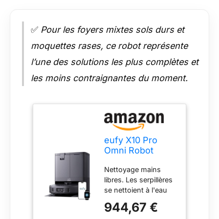
✅
Pour les foyers mixtes sols durs et
moquettes rases, ce robot représente
l’une des solutions les plus complètes et
les moins contraignantes du moment.
eufy X10 Pro
Omni Robot
aspirateur et
Nettoyage mains
serpillère, 8000
libres. Les serpillères
Pa, base tout-
se nettoient à l'eau
en-un avec
douce et sèchent
auto-vidange,
944,67 €
rapidement avec de
auto-