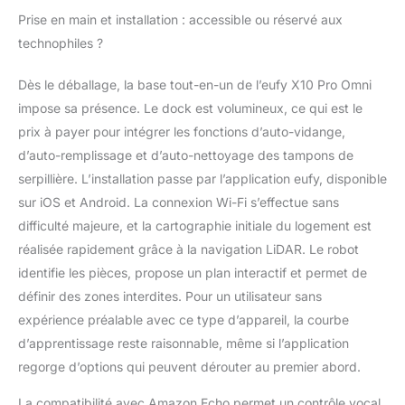
jusqu'à 2 000 m²
Prise en main et installation : accessible ou réservé aux
plusieurs fois. C'est le
technophiles ?
choix parfait si vous
recommandez un robot
Dès le déballage, la base tout-en-un de l’eufy X10 Pro Omni
aspirateur auto-lavant.
impose sa présence. Le dock est volumineux, ce qui est le
Avec une prévention
avancée des obstacles,
prix à payer pour intégrer les fonctions d’auto-vidange,
le X10 Pro Omni
d’auto-remplissage et d’auto-nettoyage des tampons de
détecte intelligemment
serpillière. L’installation passe par l’application eufy, disponible
plus de 100 objets, des
sur iOS et Android. La connexion Wi-Fi s’effectue sans
fils aux jouets,
assurant un nettoyage
difficulté majeure, et la cartographie initiale du logement est
fluide de jour comme
réalisée rapidement grâce à la navigation LiDAR. Le robot
de nuit. Utilisez
identifie les pièces, propose un plan interactif et permet de
l'application pour
définir des zones interdites. Pour un utilisateur sans
planifier les pièces et
expérience préalable avec ce type d’appareil, la courbe
gérer son itinéraire de
nettoyage, parfait pour
d’apprentissage reste raisonnable, même si l’application
les aspirateurs qui
regorge d’options qui peuvent dérouter au premier abord.
nettoient par pièce
selon un horaire. Dites
La compatibilité avec Amazon Echo permet un contrôle vocal,