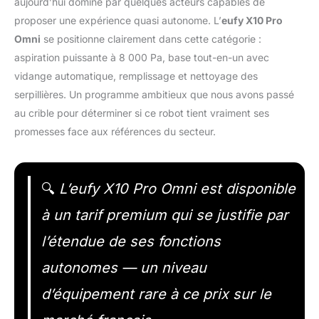
aujourd’hui dominé par quelques acteurs capables de
proposer une expérience quasi autonome. L’
eufy X10 Pro
Omni
se positionne clairement dans cette catégorie :
aspiration puissante à 8 000 Pa, base tout-en-un avec
vidange automatique, remplissage et nettoyage des
serpillières. Un programme ambitieux que nous avons passé
au crible pour déterminer si ce robot tient vraiment ses
promesses face aux références du secteur.
🔍
L’eufy X10 Pro Omni est disponible
à un tarif premium qui se justifie par
l’étendue de ses fonctions
autonomes — un niveau
d’équipement rare à ce prix sur le