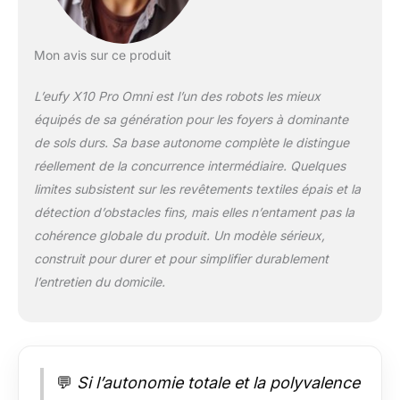
un nettoyage fluide
de jour comme de
nuit. Utilisez
Mon avis sur ce produit
l'application pour
planifier les pièces et
L’eufy X10 Pro Omni est l’un des robots les mieux
gérer son itinéraire de
équipés de sa génération pour les foyers à dominante
nettoyage, parfait
de sols durs. Sa base autonome complète le distingue
pour les aspirateurs
qui nettoient par
réellement de la concurrence intermédiaire. Quelques
pièce selon un
limites subsistent sur les revêtements textiles épais et la
horaire. Dites adieu
détection d’obstacles fins, mais elles n’entament pas la
aux cheveux
cohérence globale du produit. Un modèle sérieux,
emmêlés La brosse
construit pour durer et pour simplifier durablement
rouleau
autonettoyante
l’entretien du domicile.
élimine facilement les
poils d'animaux, ce
qui en fait l'un des
meilleurs aspirateurs
robots pour poils
💬
Si l’autonomie totale et la polyvalence
d'animaux. Nettoyez