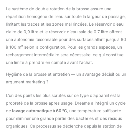
lavage plus rapide et
Le système de double rotation de la brosse assure une
moins de traces
Nettoyage automatique
répartition homogène de l’eau sur toute la largeur de passage,
à double rotation avec
limitant les traces et les zones mal rincées. Le réservoir d’eau
racleur résilient: La
claire de 0,9 litre et le réservoir d’eau sale de 0,7 litre offrent
brosse démêle et reste
une autonomie raisonnable pour des surfaces allant jusqu’à 80
propre en tournant
dans le sens horaire et
à 100 m² selon la configuration. Pour les grands espaces, un
dans le sens inverse,
rechargement intermédiaire sera nécessaire, ce qui constitue
comme lors d'un
une limite à prendre en compte avant l’achat.
lavage à la main; Avec
son racleur résilient à
Hygiène de la brosse et entretien — un avantage décisif ou un
dents de peigne, la
argument marketing ?
brosse extrait
facilement les poils
L’un des points les plus scrutés sur ce type d’appareil est la
emmêlés Comprend
une bouteille de 500 ml
propreté de la brosse après usage. Dreame a intégré un cycle
de solution nettoyante
de
lavage automatique à 60 °C
, une température suffisante
AWH10
pour éliminer une grande partie des bactéries et des résidus
organiques. Ce processus se déclenche depuis la station de