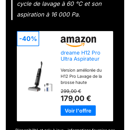
cycle de lavage à 60 °C et son
aspiration à 16 000 Pa.
-40%
dreame H12 Pro
Ultra Aspirateur
Laveur, Aspiration
Version améliorée du
16 000Pa, Lavage
H12 Pro Lavage de la
60 °C
brosse haute
température à 60 °C et
299,00 €
séchage à l'air chaud:
179,00 €
Une brosse plus
avancée avec
nettoyage et
stérilisation
automatiques avec de