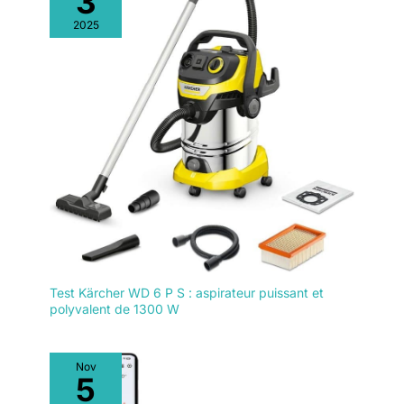
3
assuré par l'ingénierie de haute
qualité d'EUREKA. Chaque
2025
achat de cet aspirateur sec et
humide comprend l'aspirateur
laveur, un support
d'accessoires, une brosse à
rouleau, une solution de
nettoyage, une base et un
ensemble de filtres (avec 2
éponges) - tout ce dont vous
avez besoin pour commencer
immédiatement.
Test Kärcher WD 6 P S : aspirateur puissant et
polyvalent de 1300 W
Nov
5