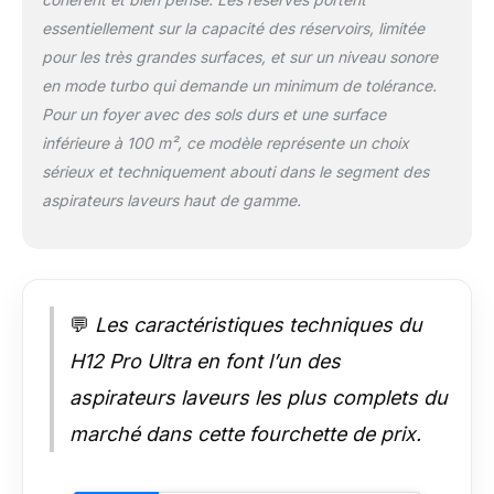
zones difficiles
d'accès Aspiration de
essentiellement sur la capacité des réservoirs, limitée
16 000 Pa, brosse à
pour les très grandes surfaces, et sur un niveau sonore
520 tr/min: Le H12
en mode turbo qui demande un minimum de tolérance.
Pro Ultra bénéficie
Pour un foyer avec des sols durs et une surface
d'une aspiration de
16 000 Pa pour
inférieure à 100 m², ce modèle représente un choix
éliminer les saletés
sérieux et techniquement abouti dans le segment des
humides et sèches;
aspirateurs laveurs haut de gamme.
Entraîné par un
moteur à plus de 104
000 tr/min, ce
puissant aspirateur
fonctionne à 520
💬
Les caractéristiques techniques du
tr/min, pour un
lavage plus rapide et
H12 Pro Ultra en font l’un des
moins de traces
Nettoyage
aspirateurs laveurs les plus complets du
automatique à
marché dans cette fourchette de prix.
double rotation avec
racleur résilient: La
brosse démêle et