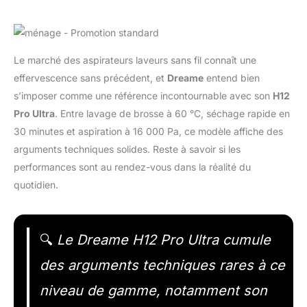
Le marché des aspirateurs laveurs sans fil connaît une
effervescence sans précédent, et
Dreame
entend bien
s’imposer comme une référence incontournable avec son
H12
Pro Ultra
. Entre lavage de brosse à 60 °C, séchage rapide en
30 minutes et aspiration à 16 000 Pa, ce modèle affiche des
arguments techniques solides. Reste à savoir si les
performances sont au rendez-vous dans la réalité du
quotidien.
🔍
Le Dreame H12 Pro Ultra cumule
des arguments techniques rares à ce
niveau de gamme, notamment son