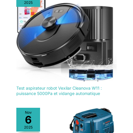
2025
Test aspirateur robot Vexilar Cleanova W11 :
puissance 5000Pa et vidange automatique
Nov
6
2025