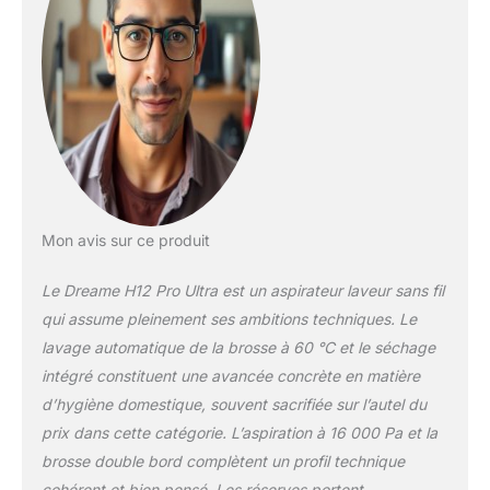
un nettoyage
polyvalent:
Personnalisez vos
besoins de nettoyage
avec un mode Auto
pour un nettoyage de
base, un mode Ultra
pour un nettoyage en
profondeur et un
mode Aspiration qui
aspire les liquides
Mon avis sur ce produit
pour un nettoyage
optimal Nettoyage
Le Dreame H12 Pro Ultra est un aspirateur laveur sans fil
des deux bords
qui assume pleinement ses ambitions techniques. Le
optimisé: La brosse
lavage automatique de la brosse à 60 °C et le séchage
nettoie en
intégré constituent une avancée concrète en matière
profondeur le long
des plinthes et dans
d’hygiène domestique, souvent sacrifiée sur l’autel du
les coins, ce qui
prix dans cette catégorie. L’aspiration à 16 000 Pa et la
facilite plus que
brosse double bord complètent un profil technique
jamais l'entretien des
cohérent et bien pensé. Les réserves portent