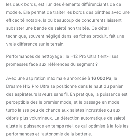
les deux bords, est l’un des éléments différenciants de ce
Nettoyage des deux
bords optimisé: La
modèle. Elle permet de traiter les bords des plinthes avec une
brosse nettoie en
efficacité notable, là où beaucoup de concurrents laissent
profondeur le long des
subsister une bande de saleté non traitée. Ce détail
plinthes et dans les
technique, souvent négligé dans les fiches produit, fait une
coins, ce qui facilite
plus que jamais
vraie différence sur le terrain.
l'entretien des zones
Performances de nettoyage : le H12 Pro Ultra tient-il ses
difficiles d'accès
Aspiration de 16 000
promesses face aux références du segment ?
Pa, brosse à 520
tr/min: Le H12 Pro Ultra
Avec une aspiration maximale annoncée à
16 000 Pa
, le
bénéficie d'une
Dreame H12 Pro Ultra se positionne dans le haut du panier
aspiration de 16 000 Pa
des aspirateurs laveurs sans fil. En pratique, la puissance est
pour éliminer les
saletés humides et
perceptible dès le premier mode, et le passage en mode
sèches; Entraîné par un
turbo laisse peu de chance aux saletés incrustées ou aux
moteur à plus de 104
débris plus volumineux. La détection automatique de saleté
000 tr/min, ce puissant
ajuste la puissance en temps réel, ce qui optimise à la fois les
aspirateur fonctionne à
520 tr/min, pour un
performances et l’autonomie de la batterie.