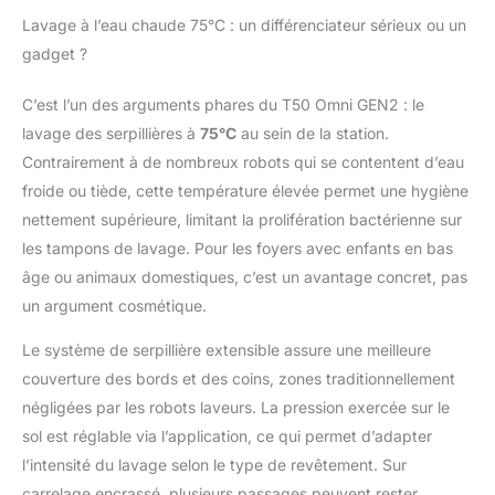
75 °C, il nettoie
Lavage à l’eau chaude 75°C : un différenciateur sérieux ou un
automatiquement la
gadget ?
serpillère et la base
grâce à l'autonettoyage
C’est l’un des arguments phares du T50 Omni GEN2 : le
automatique. 【Ultra-
lavage des serpillières à
75°C
au sein de la station.
mince 81 mm nettoie
sous les meubles】La
Contrairement à de nombreux robots qui se contentent d’eau
famille DEEBOT T50
froide ou tiède, cette température élevée permet une hygiène
présente une
nettement supérieure, limitant la prolifération bactérienne sur
conception ultra-mince
les tampons de lavage. Pour les foyers avec enfants en bas
de 81 mm rendue
possible par son
âge ou animaux domestiques, c’est un avantage concret, pas
module LiDAR dToF
un argument cosmétique.
entièrement intégré, lui
permettant de glisser et
Le système de serpillière extensible assure une meilleure
de nettoyer sous les
couverture des bords et des coins, zones traditionnellement
meubles bas et dans
négligées par les robots laveurs. La pression exercée sur le
les zones difficiles
d'accès, améliorant
sol est réglable via l’application, ce qui permet d’adapter
ainsi la couverture et
l’intensité du lavage selon le type de revêtement. Sur
l'efficacité du
carrelage encrassé, plusieurs passages peuvent rester