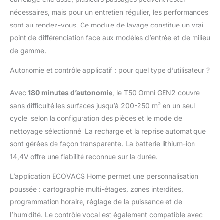
nettoyage. 【YIKO
nécessaires, mais pour un entretien régulier, les performances
Voice Assistant - votre
sont au rendez-vous. Ce module de lavage constitue un vrai
aide ménagère
intelligente】 Prend en
point de différenciation face aux modèles d’entrée et de milieu
charge plusieurs
de gamme.
scénarios de
commande vocale,
Autonomie et contrôle applicatif : pour quel type d’utilisateur ?
notamment les
conversations avec
Avec
180 minutes d’autonomie
, le T50 Omni GEN2 couvre
plusieurs commandes,
sans difficulté les surfaces jusqu’à 200-250 m² en un seul
les dialectes locaux, la
télécommande, la
cycle, selon la configuration des pièces et le mode de
planification du
nettoyage sélectionné. La recharge et la reprise automatique
nettoyage, etc. Associé
sont gérées de façon transparente. La batterie lithium-ion
à des capacités de
14,4V offre une fiabilité reconnue sur la durée.
surveillance vidéo en
temps réel, à une
L’application ECOVACS Home permet une personnalisation
protection robuste de
poussée : cartographie multi-étages, zones interdites,
la confidentialité et à
des réponses
programmation horaire, réglage de la puissance et de
intelligentes, DEEBOT
l’humidité. Le contrôle vocal est également compatible avec