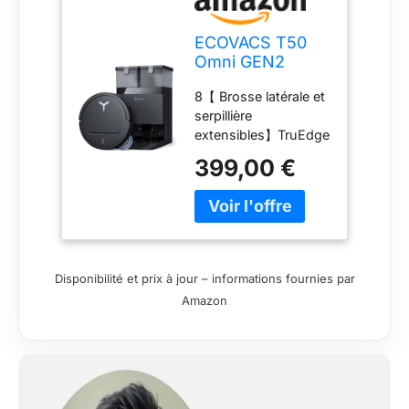
ECOVACS T50
Omni GEN2
Robot Aspirateur
8【 Brosse latérale et
Laveur 21000Pa
serpillière
Extensible AIVI
extensibles】TruEdge
81mm
2.0 combine une
399,00 €
brosse latérale
innovante qui s'étend
de manière
dynamique pour
atteindre plus
profondément les
Disponibilité et prix à jour – informations fournies par
coins et une plaque
Amazon
de serpillière à
variation continue qui
maintient une
proximité de 1 mm
avec les bords,
obtenant une