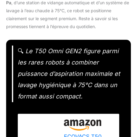
Pa
, d’une station de vidange automatique et d’un système de
lavage à l’eau chaude à 75°C, ce robot se positionne
clairement sur le segment premium. Reste à savoir si les
promesses tiennent à l’épreuve du quotidien.
🔍
Le T50 Omni GEN2 figure parmi
les rares robots à combiner
puissance d’aspiration maximale et
lavage hygiénique à 75°C dans un
format aussi compact.
ECOVACS T50