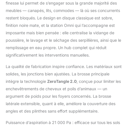
2.0, DEEBOT T50 OMNI
finesse lui permet de s’engager sous la grande majorité des
utilise des modèles de
meubles — canapés, lits, commodes — là où ses concurrents
lumière infrarouge
restent bloqués. Le design en disque classique est sobre,
structurés pour déduire
finition noire mate, et la station Omni qui l’accompagne est
les contours d'objets
tridimensionnels et les
imposante mais bien pensée : elle centralise la vidange de
informations de
poussière, le lavage et le séchage des serpillières, ainsi que le
profondeur, permettant
remplissage en eau propre. Un hub complet qui réduit
un évitement précis
significativement les interventions manuelles.
des obstacles avec des
stratégies
La qualité de fabrication inspire confiance. Les matériaux sont
personnalisées pour
solides, les jonctions bien ajustées. La brosse principale
divers objets.
【Puissance
intègre la technologie
ZeroTangle 2.0
, conçue pour limiter les
d'aspiration de 21 000
enchevêtrements de cheveux et poils d’animaux — un
Pa et ZeroTangle 2.0】
argument de poids pour les foyers concernés. La brosse
DEEBOT T50 offre une
latérale extensible, quant à elle, améliore la couverture des
aspiration puissante de
21 000 Pa qui dévore la
angles et des plinthes sans effort supplémentaire.
saleté et les débris
Puissance d’aspiration à 21 000 Pa : efficace sur tous les sols
comme un ouragan. La