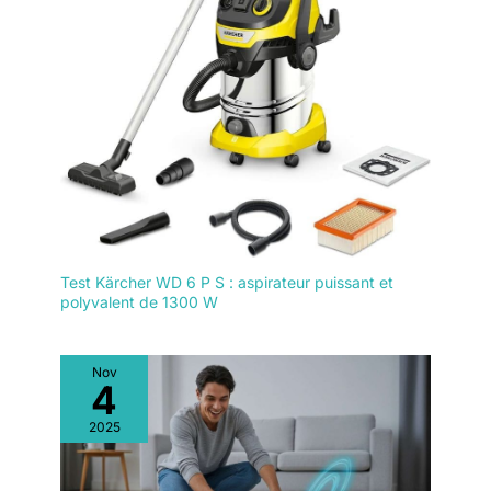
votre téléphone.
mince de 81 mm
rendue possible par
son module LiDAR
dToF entièrement
intégré, lui
permettant de glisser
et de nettoyer sous
les meubles bas et
dans les zones
difficiles d'accès,
améliorant ainsi la
couverture et
Test Kärcher WD 6 P S : aspirateur puissant et
l'efficacité du
polyvalent de 1300 W
nettoyage. 【YIKO
Voice Assistant -
votre aide ménagère
Nov
intelligente】 Prend
4
en charge plusieurs
2025
scénarios de
commande vocale,
notamment les