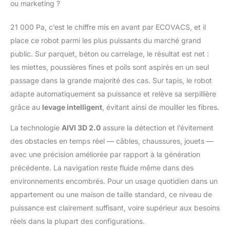
technologie ZeroTangle
ou marketing ?
2.0, dotée de
structures en triple V,
21 000 Pa, c’est le chiffre mis en avant par ECOVACS, et il
rassemble, soulève et
place ce robot parmi les plus puissants du marché grand
démêle activement les
public. Sur parquet, béton ou carrelage, le résultat est net :
cheveux, garantissant
un taux
les miettes, poussières fines et poils sont aspirés en un seul
d'enchevêtrement
passage dans la grande majorité des cas. Sur tapis, le robot
aussi bas que 0 %,
adapte automatiquement sa puissance et relève sa serpillière
même avec des
grâce au
levage intelligent
, évitant ainsi de mouiller les fibres.
cheveux longs.
【Station OMNI tout-
La technologie
AIVI 3D 2.0
assure la détection et l’évitement
en-un】La station
des obstacles en temps réel — câbles, chaussures, jouets —
OMNI tout-en-un offre
des fonctionnalités
avec une précision améliorée par rapport à la génération
avancées, notamment
précédente. La navigation reste fluide même dans des
le vidage automatique
environnements encombrés. Pour un usage quotidien dans un
et le séchage à l'air
appartement ou une maison de taille standard, ce niveau de
chaud à 45 °C. Avec
des grattoirs
puissance est clairement suffisant, voire supérieur aux besoins
bidirectionnels et un
réels dans la plupart des configurations.
lavage à l'eau chaude à