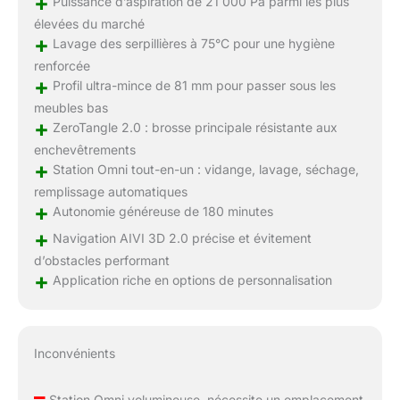
+
Puissance d’aspiration de 21 000 Pa parmi les plus
élevées du marché
+
Lavage des serpillières à 75°C pour une hygiène
renforcée
+
Profil ultra-mince de 81 mm pour passer sous les
meubles bas
+
ZeroTangle 2.0 : brosse principale résistante aux
enchevêtrements
+
Station Omni tout-en-un : vidange, lavage, séchage,
remplissage automatiques
+
Autonomie généreuse de 180 minutes
+
Navigation AIVI 3D 2.0 précise et évitement
d’obstacles performant
+
Application riche en options de personnalisation
Inconvénients
–
Station Omni volumineuse, nécessite un emplacement