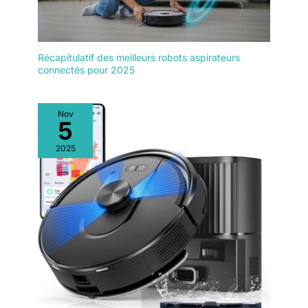
conversations avec
plusieurs
commandes, les
dialectes locaux, la
Récapitulatif des meilleurs robots aspirateurs
télécommande, la
connectés pour 2025
planification du
nettoyage, etc.
Associé à des
Nov
capacités de
5
surveillance vidéo en
2025
temps réel, à une
protection robuste de
la confidentialité et à
des réponses
intelligentes, DEEBOT
T50 offre une
expérience de
nettoyage sans
effort.