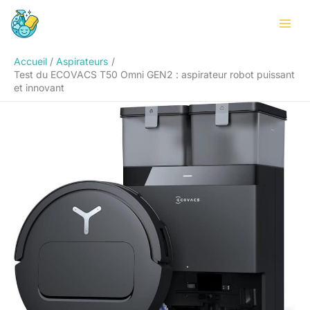
Aller
Rechercher
au
contenu
Accueil
Aspirateurs
Test du ECOVACS T50 Omni GEN2 : aspirateur robot puissant
et innovant