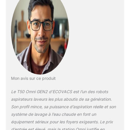
couverture à 100 %*
sans aucun endroit
manqué. 【AIVI 3D
2.0】Avec la
technologie AIVI 3D
2.0, DEEBOT T50
OMNI utilise des
modèles de lumière
infrarouge structurés
pour déduire les
contours d'objets
tridimensionnels et
les informations de
Mon avis sur ce produit
profondeur,
permettant un
Le T50 Omni GEN2 d’ECOVACS est l’un des robots
évitement précis des
aspirateurs laveurs les plus aboutis de sa génération.
obstacles avec des
Son profil mince, sa puissance d’aspiration réelle et son
stratégies
personnalisées pour
système de lavage à l’eau chaude en font un
divers objets.
équipement sérieux pour les foyers exigeants. Le prix
【Puissance
d’entrée est élevé, mais la station Omni justifie en