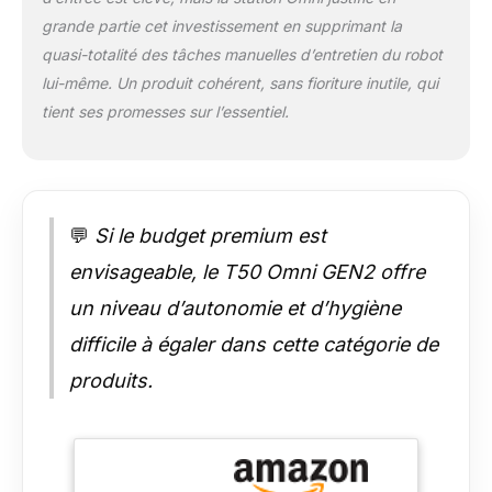
d'aspiration de 21
grande partie cet investissement en supprimant la
000 Pa et ZeroTangle
quasi-totalité des tâches manuelles d’entretien du robot
2.0】DEEBOT T50
offre une aspiration
lui-même. Un produit cohérent, sans fioriture inutile, qui
puissante de 21 000
tient ses promesses sur l’essentiel.
Pa qui dévore la
saleté et les débris
comme un ouragan.
La technologie
ZeroTangle 2.0, dotée
💬
Si le budget premium est
de structures en
triple V, rassemble,
envisageable, le T50 Omni GEN2 offre
soulève et démêle
un niveau d’autonomie et d’hygiène
activement les
cheveux,
difficile à égaler dans cette catégorie de
garantissant un taux
d'enchevêtrement
produits.
aussi bas que 0 %,
même avec des
cheveux longs.
【Station OMNI tout-