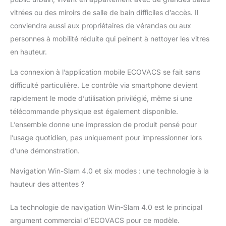
spécifiques en utilisant
vitrées ou des miroirs de salle de bain difficiles d’accès. Il
le nettoyage ponctuel.
NAVIGATION
conviendra aussi aux propriétaires de vérandas ou aux
INTELLIGENTE WIN-
personnes à mobilité réduite qui peinent à nettoyer les vitres
SLAM 4.0 POUR UNE
en hauteur.
COUVERTURE
EFFICACE - Propulsé
La connexion à l’application mobile ECOVACS se fait sans
par le système de
difficulté particulière. Le contrôle via smartphone devient
planification de
rapidement le mode d’utilisation privilégié, même si une
trajectoire intelligente
WIN-SLAM 4.0 mis à
télécommande physique est également disponible.
niveau, ce nettoyeur de
L’ensemble donne une impression de produit pensé pour
vitres robot détecte
l’usage quotidien, pas uniquement pour impressionner lors
automatiquement les
d’une démonstration.
bords des fenêtres et
calcule le trajet de
Navigation Win-Slam 4.0 et six modes : une technologie à la
nettoyage le plus
hauteur des attentes ?
efficace. Il nettoie selon
des trajets
systématiques pour
La technologie de navigation Win-Slam 4.0 est le principal
réduire les zones
argument commercial d’ECOVACS pour ce modèle.