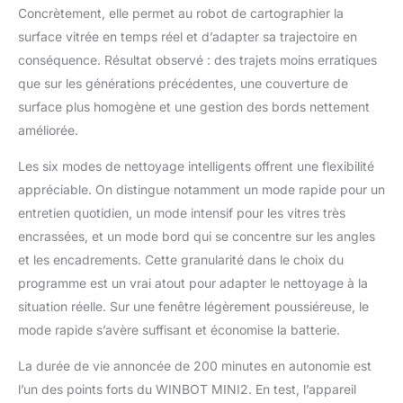
manquées et offrir des
Concrètement, elle permet au robot de cartographier la
résultats cohérents.
surface vitrée en temps réel et d’adapter sa trajectoire en
Nettoyage automatique
des vitres difficiles
conséquence. Résultat observé : des trajets moins erratiques
d'accès - Transformez
que sur les générations précédentes, une couverture de
une corvée
surface plus homogène et une gestion des bords nettement
chronophage en une
améliorée.
tâche sans effort. Ce
nettoyeur de vitres
Les six modes de nettoyage intelligents offrent une flexibilité
automatique
appréciable. On distingue notamment un mode rapide pour un
fonctionne sur les
grandes fenêtres, les
entretien quotidien, un mode intensif pour les vitres très
portes en verre, les
encrassées, et un mode bord qui se concentre sur les angles
miroirs et le verre sans
et les encadrements. Cette granularité dans le choix du
cadre, vous aidant à
programme est un vrai atout pour adapter le nettoyage à la
nettoyer en toute
sécurité les zones
situation réelle. Sur une fenêtre légèrement poussiéreuse, le
hautes ou difficiles
mode rapide s’avère suffisant et économise la batterie.
d'accès sans échelles.
Robot nettoyeur de
La durée de vie annoncée de 200 minutes en autonomie est
vitres compact pour
l’un des points forts du WINBOT MINI2. En test, l’appareil
petites et étroites