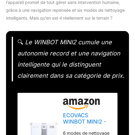
l’appareil promet de tout gérer sans intervention humaine,
grâce à une navigation repensée et six modes de nettoyage
intelligents. Mais qu’en est-il réellement sur le terrain ?
🔍
Le WINBOT MINI2 cumule une
autonomie record et une navigation
intelligente qui le distinguent
clairement dans sa catégorie de prix.
ECOVACS
WINBOT MINI2 -
Robot Nettoyeur
6 modes de nettoyage
de vitres avec 6