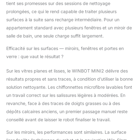
tient ses promesses sur des sessions de nettoyage
fenêtres : le design fin
et compact permet au
prolongées, ce qui le rend capable de traiter plusieurs
robot de nettoyage de
surfaces à la suite sans recharge intermédiaire. Pour un
vitres de nettoyer les
appartement standard avec plusieurs fenêtres et un miroir de
petites vitres, les
salle de bain, une seule charge suffit largement.
fenêtres étroites et les
espaces restreints où
Efficacité sur les surfaces — miroirs, fenêtres et portes en
les robots de
verre : que vaut le résultat ?
nettoyage de vitres
plus grands peuvent
ne pas s'adapter, idéal
Sur les vitres planes et lisses, le WINBOT MINI2 délivre des
pour les appartements,
résultats propres et sans traces, à condition d’utiliser la bonne
les bureaux et les
solution nettoyante. Les chiffonnettes microfibre lavables font
maisons modernes.
un travail correct sur les salissures légères à modérées. En
Nettoyeur de vitres
robotique sûr et fiable -
revanche, face à des traces de doigts grasses ou à des
Conçu avec plusieurs
dépôts calcaires anciens, un premier passage manuel reste
systèmes de protection
conseillé avant de laisser le robot finaliser le travail.
de sécurité et une forte
adhérence par
Sur les miroirs, les performances sont similaires. La surface
aspiration, le WINBOT