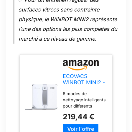
surfaces vitrées sans contrainte
physique, le WINBOT MINI2 représente
l’une des options les plus complètes du
marché à ce niveau de gamme.
ECOVACS
WINBOT MINI2 -
Robot Nettoyeur
6 modes de
de vitres avec 6
nettoyage intelligents
Modes de
pour différents
Nettoyage
besoins de nettoyage
intelligents,
219,44 €
des vitres - Le
Navigation Win-
WINBOT MINI2
Slam 4.0,
dispose de six
Nettoyeur de