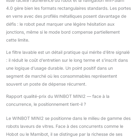
lisse facilite l’adhérence du robot et la navigation Win-Slam
MINI2 reste solidement
4.0 gère bien les formats rectangulaires standards. Les portes
fixé aux surfaces
verticales en verre
en verre avec des profilés métalliques posent davantage de
pendant le nettoyage.
défis : le robot peut marquer une légère hésitation aux
Profitez d'un nettoyage
jonctions, même si le mode bord compense partiellement
intelligent et sans effort
cette limite.
des vitres en toute
tranquillité d'esprit.
Le filtre lavable est un détail pratique qui mérite d’être signalé
: il réduit le coût d’entretien sur le long terme et s’inscrit dans
une logique d’usage durable. Un point positif dans un
segment de marché où les consommables représentent
souvent un poste de dépense récurrent.
Rapport qualité-prix du WINBOT MINI2 — face à la
concurrence, le positionnement tient-il ?
Le WINBOT MINI2 se positionne dans le milieu de gamme des
robots laveurs de vitres. Face à des concurrents comme le
Hobot ou le Mamibot, il se distingue par la richesse de ses