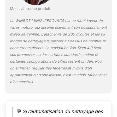
INTELLIGENTE WIN-
SLAM 4.0 POUR UNE
Mon avis sur ce produit
COUVERTURE
EFFICACE - Propulsé
Le WINBOT MINI2 d’ECOVACS est un robot laveur de
par le système de
vitres mature, qui assume clairement son positionnement
planification de
milieu de gamme. L’autonomie de 200 minutes et les six
trajectoire intelligente
WIN-SLAM 4.0 mis à
modes de nettoyage le placent au-dessus de nombreux
niveau, ce nettoyeur
concurrents directs. La navigation Win-Slam 4.0 tient
de vitres robot
ses promesses sur les surfaces standards, même si
détecte
certaines configurations de vitres restent un défi. Pour
automatiquement les
un entretien régulier des fenêtres et miroirs d’un
bords des fenêtres et
calcule le trajet de
appartement ou d’une maison, c’est un choix rationnel et
nettoyage le plus
bien construit.
efficace. Il nettoie
selon des trajets
systématiques pour
réduire les zones
manquées et offrir
💬
Si l’automatisation du nettoyage des
des résultats