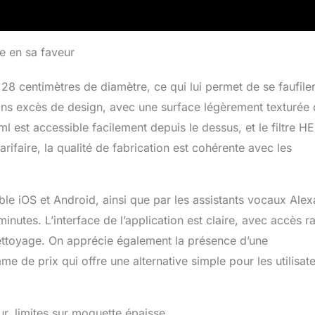
e en sa faveur
8 centimètres de diamètre, ce qui lui permet de se faufile
sans excès de design, avec une surface légèrement texturée 
l est accessible facilement depuis le dessus, et le filtre H
arifaire, la qualité de fabrication est cohérente avec les
le iOS et Android, ainsi que par les assistants vocaux Alex
utes. L’interface de l’application est claire, avec accès r
nettoyage. On apprécie également la présence d’une
de prix qui offre une alternative simple pour les utilisat
ur, limites sur moquette épaisse