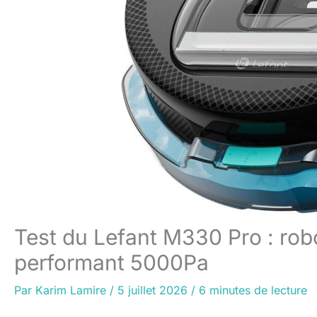
Test du Lefant M330 Pro : robo
performant 5000Pa
Par
Karim Lamire
/
5 juillet 2026
/
6 minutes de lecture