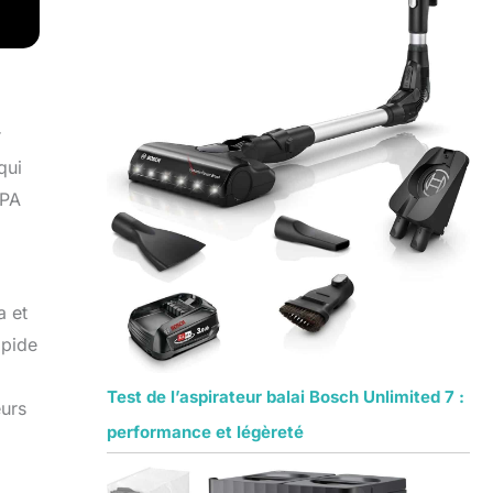
r
qui
EPA
a et
apide
Test de l’aspirateur balai Bosch Unlimited 7 :
eurs
performance et légèreté