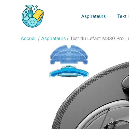
Aller
au
Aspirateurs
Texti
contenu
Accueil
Aspirateurs
Test du Lefant M330 Pro : 