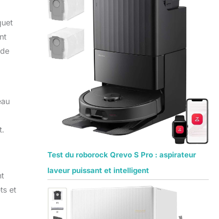
quet
nt
 de
eau
t.
Test du roborock Qrevo S Pro : aspirateur
laveur puissant et intelligent
nt
ts et