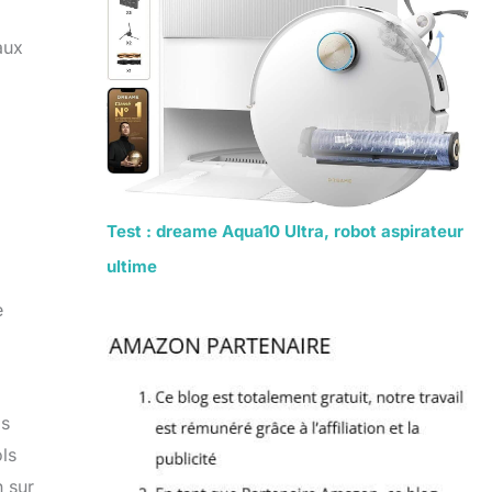
aux
Test : dreame Aqua10 Ultra, robot aspirateur
ultime
e
ls
ols
n sur