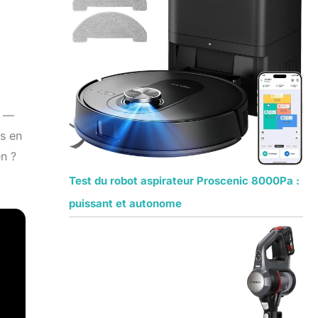
e —
s en
en ?
Test du robot aspirateur Proscenic 8000Pa :
puissant et autonome