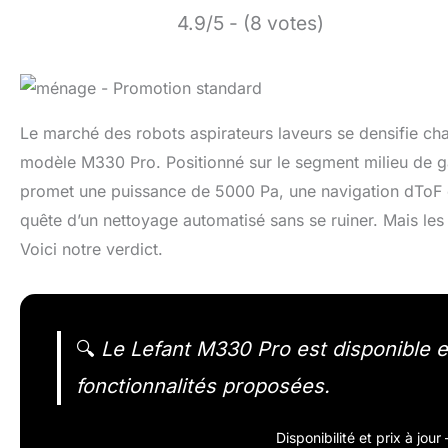
4.9/5 - (8 votes)
Le marché des robots aspirateurs laveurs se densifie cha
modèle M330 Pro. Positionné sur le segment milieu de g
promet une puissance de 5000 Pa, une navigation dToF e
quête d’un nettoyage automatisé sans se ruiner. Mais les
Voici notre verdict.
🔍
Le Lefant M330 Pro est disponible en 
fonctionnalités proposées.
Disponibilité et prix à jou