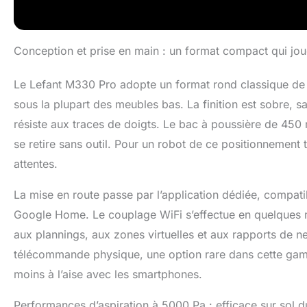
Conception et prise en main : un format compact qui jou
Le Lefant M330 Pro adopte un format rond classique de 2
sous la plupart des meubles bas. La finition est sobre, 
résiste aux traces de doigts. Le bac à poussière de 450 m
se retire sans outil. Pour un robot de ce positionnement t
attentes.
La mise en route passe par l’application dédiée, compatib
Google Home. Le couplage WiFi s’effectue en quelques min
aux plannings, aux zones virtuelles et aux rapports de 
télécommande physique, une option rare dans cette gamme 
moins à l’aise avec les smartphones.
Performances d’aspiration à 5000 Pa : efficace sur sol d