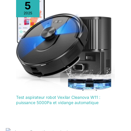
5
2025
Test aspirateur robot Vexilar Cleanova W11 :
puissance 5000Pa et vidange automatique