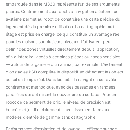
mètres, scanne votre
embarquée dans le M330 représente l’un de ses arguments
maison pour une
phares. Contrairement aux robots à navigation aléatoire, ce
planification intelligente
système permet au robot de construire une carte précise du
de l'itinéraire, garantissant
logement dès la première utilisation. La cartographie multi-
qu'il n'y a pas d'endroits
étage est prise en charge, ce qui constitue un avantage réel
oubliés ou de répétitions.
La puissante batterie offre
pour les maisons sur plusieurs niveaux. L’utilisateur peut
une autonomie
définir des zones virtuelles directement depuis l’application,
impressionnante de 150
afin d’interdire l’accès à certaines pièces ou zones sensibles
minutes, jusqu'à 150㎡ -
— autour de la gamelle d’un animal, par exemple. L’évitement
avec recharge
automatique et reprise en
d’obstacles PSD complète le dispositif en détectant les objets
douceur pour terminer le
au sol en temps réel. Dans les faits, la navigation se révèle
travail 【Grand bac, petit
cohérente et méthodique, avec des passages en rangées
format】 Avec un bac à
parallèles qui optimisent la couverture de surface. Pour un
poussière de 450 ml, le
M330 offre une capacité
robot de ce segment de prix, le niveau de précision est
généreuse qui réduit la
honnête et justifie clairement l’investissement face aux
fréquence des vidanges.
modèles d’entrée de gamme sans cartographie.
Le meilleur des deux
mondes, son corps
Performances d’aspiration et de lavage — efficace sur sols