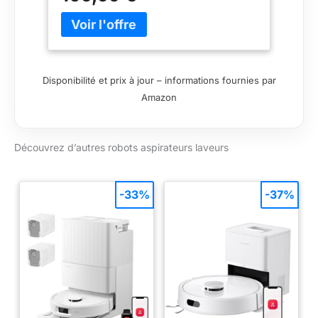
mince de 95 mm permet d'atteindre les
espaces restreints pour une meilleure
couverture 【Aspirateur Laveur Robot 3
en 1】Ce robot aspirateur laveur
combine une aspiration ultra-puissante
Disponibilité et prix à jour – informations fournies par
avec un lavage en profondeur pour une
Amazon
propreté impeccable. Il élimine
efficacement la saleté, la poussière et les
poils d'animaux tout en nettoyant
Découvrez d’autres robots aspirateurs laveurs
simultanément les taches tenaces et les
déversements. Que ce soit des débris
secs ou des salissures humides, ce
aspirateur robot offre une solution de
-33%
-37%
nettoyage complète, laissant vos sols
éclatants et parfaitement rafraîchis
après un seul passage 【Navigation
dToF et nettoyage efficace】
cartographie dToF Navigation--Portée
de balayage jusqu'à 15 mètres, scanne
votre maison pour une planification
intelligente de l'itinéraire, garantissant