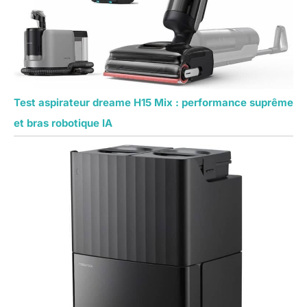
Test aspirateur dreame H15 Mix : performance suprême
et bras robotique IA