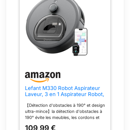
Lefant M330 Robot Aspirateur
Laveur, 3 en 1 Aspirateur Robot,
Navigation dToF, Cartographie,
【Détection d'obstacles à 190° et design
5000Pa,150min, Évitement
ultra-mince】la détection d'obstacles à
d'obstacles, Zones Virtuelles,
190° évite les meubles, les cordons et
Évitement d'obstacles
les petits objets avec une précision de
PSD,Alexa/APP/WiFi, Gris Pâle
109,99 €
l'ordre du millimètre. Le boîtier ultra-