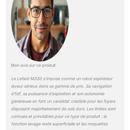
éclatants et parfaitement rafraîchis
après un seul passage 【Navigation
dToF et nettoyage efficace】
cartographie dToF Navigation--Portée
de balayage jusqu'à 15 mètres, scanne
votre maison pour une planification
intelligente de l'itinéraire, garantissant
qu'il n'y a pas d'endroits oubliés ou de
répétitions. La puissante batterie offre
une autonomie impressionnante de 150
minutes, jusqu'à 150㎡ - avec recharge
Mon avis sur ce produit
automatique et reprise en douceur pour
terminer le travail 【Grand bac, petit
Le Lefant M330 s’impose comme un robot aspirateur
format】 Avec un bac à poussière de
laveur sérieux dans sa gamme de prix. Sa navigation
450 ml, le M330 offre une capacité
dToF, sa puissance d’aspiration et son autonomie
généreuse qui réduit la fréquence des
vidanges. Le meilleur des deux mondes,
généreuse en font un candidat crédible pour les foyers
son corps ultrafin et compact passe
disposant majoritairement de sols durs. Les limites sont
sans effort sous les meubles bas, là où
connues et prévisibles pour ce type de produit : la
les modèles classiques ne peuvent pas
fonction lavage reste superficielle et les moquettes
accéder 【Application intelligente et