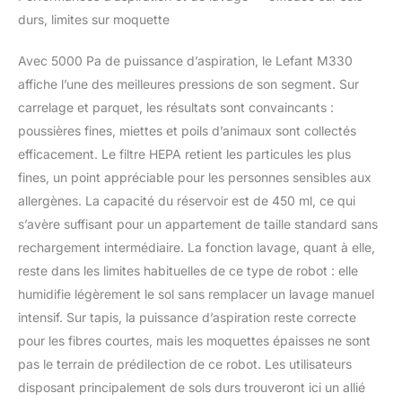
ultrafin et compact passe
durs, limites sur moquette
sans effort sous les
meubles bas, là où les
Avec 5000 Pa de puissance d’aspiration, le Lefant M330
modèles classiques ne
peuvent pas accéder
affiche l’une des meilleures pressions de son segment. Sur
【Application intelligente
carrelage et parquet, les résultats sont convaincants :
et contrôle vocal】Avec
poussières fines, miettes et poils d’animaux sont collectés
l'application intelligente
efficacement. Le filtre HEPA retient les particules les plus
Lefant, vous pouvez
facilement créer des
fines, un point appréciable pour les personnes sensibles aux
programmes de
allergènes. La capacité du réservoir est de 450 ml, ce qui
nettoyage domestique,
s’avère suffisant pour un appartement de taille standard sans
changer les modes de
rechargement intermédiaire. La fonction lavage, quant à elle,
nettoyage et contrôler la
direction du nettoyage.
reste dans les limites habituelles de ce type de robot : elle
L'aspirateur robot est
humidifie légèrement le sol sans remplacer un lavage manuel
également compatible
intensif. Sur tapis, la puissance d’aspiration reste correcte
avec Alexa et Google
pour les fibres courtes, mais les moquettes épaisses ne sont
Assistant, permettant aux
utilisateurs de démarrer et
pas le terrain de prédilection de ce robot. Les utilisateurs
d'arrêter le nettoyage par
disposant principalement de sols durs trouveront ici un allié
commandes vocales.