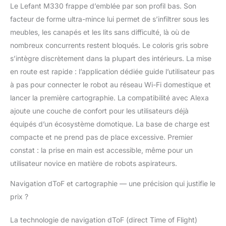
Le Lefant M330 frappe d’emblée par son profil bas. Son
en profondeur pour une
facteur de forme ultra-mince lui permet de s’infiltrer sous les
propreté impeccable. Il
élimine efficacement la
meubles, les canapés et les lits sans difficulté, là où de
saleté, la poussière et les
nombreux concurrents restent bloqués. Le coloris gris sobre
poils d'animaux tout en
s’intègre discrètement dans la plupart des intérieurs. La mise
nettoyant simultanément
en route est rapide : l’application dédiée guide l’utilisateur pas
les taches tenaces et les
déversements. Que ce
à pas pour connecter le robot au réseau Wi-Fi domestique et
soit des débris secs ou
lancer la première cartographie. La compatibilité avec Alexa
des salissures humides,
ajoute une couche de confort pour les utilisateurs déjà
ce aspirateur robot offre
équipés d’un écosystème domotique. La base de charge est
une solution de
compacte et ne prend pas de place excessive. Premier
nettoyage complète,
laissant vos sols
constat : la prise en main est accessible, même pour un
éclatants et parfaitement
utilisateur novice en matière de robots aspirateurs.
rafraîchis après un seul
passage 【Navigation
Navigation dToF et cartographie — une précision qui justifie le
dToF et nettoyage
prix ?
efficace】cartographie
dToF Navigation--Portée
La technologie de navigation dToF (direct Time of Flight)
de balayage jusqu'à 15