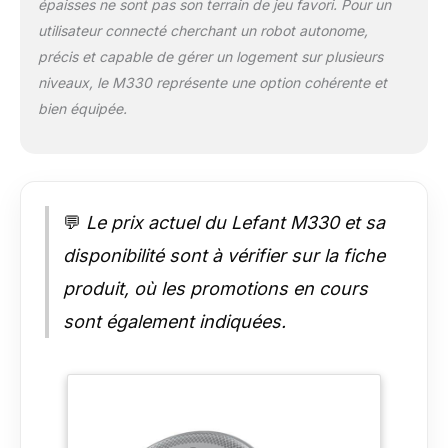
épaisses ne sont pas son terrain de jeu favori. Pour un
contrôle vocal】Avec l'application
intelligente Lefant, vous pouvez
utilisateur connecté cherchant un robot autonome,
facilement créer des programmes de
précis et capable de gérer un logement sur plusieurs
nettoyage domestique, changer les
niveaux, le M330 représente une option cohérente et
modes de nettoyage et contrôler la
bien équipée.
direction du nettoyage. L'aspirateur
robot est également compatible avec
Alexa et Google Assistant, permettant
aux utilisateurs de démarrer et d'arrêter
le nettoyage par commandes vocales.
(Remarque : compatible avec le Wi-Fi
💬
Le prix actuel du Lefant M330 et sa
2,4 GHz et 5 GHz)
disponibilité sont à vérifier sur la fiche
produit, où les promotions en cours
sont également indiquées.