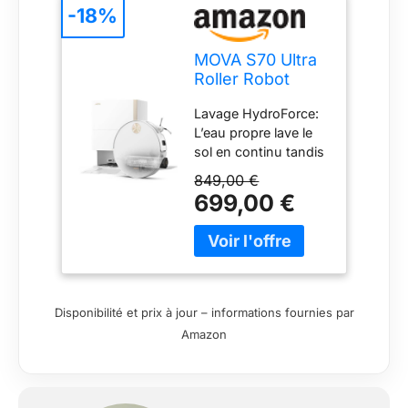
-18%
MOVA S70 Ultra
Roller Robot
aspirateur
Lavage HydroForce:
Laveur 32 000
L’eau propre lave le
Pa avec Lavage
sol en continu tandis
HydroForce,
que l’eau sale est
Navigation
849,00 €
aspirée
CovertSense,
699,00 €
instantanément.
Technologie
Grâce à un récurage
AutoShield,
haute pression de 4
Double Anti-
700 Pa et à l’auto-
emmêlement,
nettoyage en temps
Commande
réel, les saletés
vocale et Station
Disponibilité et prix à jour – informations fournies par
incrustées sont
Tout-en-Un
Amazon
éliminées. Chaque
passage laisse vos
sols propres et
rafraîchis