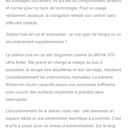
les passages successifs, ce qui est un comportement attendu
modèles précédents,
permet de nettoyer
et normal pour ce type de technologie. Pour un usage
jusqu’à 1 200 m² avec
résidentiel classique, la navigation remplit son contrat sans
un seul plein, sans
difficulté notable.
remplissage pendant le
nettoyage
Station tout-en-un et autonomie : un vrai gain de temps ou un
encombrement supplémentaire ?
La station tout-en-un est l’argument central du MOVA S70
Ultra Roller. Elle prend en charge le vidage du bac à
poussière, le lavage des serpillières et leur séchage, réduisant
considérablement les interventions manuelles. La batterie
lithium-ion haute capacité assure une autonomie suffisante
pour couvrir des surfaces moyennes à grandes sans
interruption.
L’encombrement de la station reste réel : elle demande un
espace dédié et une alimentation électrique à proximité. C’est
le prix à payer pour ce niveau d’automatisation. Sur le long