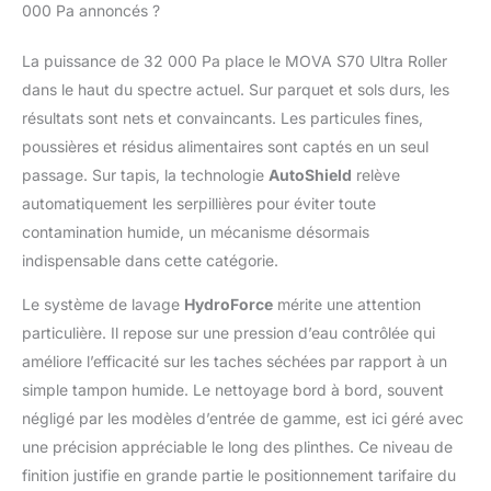
000 Pa annoncés ?
Navigation
CovertSense avec
La puissance de 32 000 Pa place le MOVA S70 Ultra Roller
robot ultra-fin de 90
mm: La navigation
dans le haut du spectre actuel. Sur parquet et sols durs, les
CovertSense intègre un
résultats sont nets et convaincants. Les particules fines,
laser DToF discret pour
poussières et résidus alimentaires sont captés en un seul
un balayage
passage. Sur tapis, la technologie
AutoShield
relève
panoramique et des
trajets efficaces. Grâce
automatiquement les serpillières pour éviter toute
à son corps ultra-fin de
contamination humide, un mécanisme désormais
90 mm, le capteur
indispensable dans cette catégorie.
DToF permet au robot
de nettoyer facilement
Le système de lavage
HydroForce
mérite une attention
et avec précision sous
particulière. Il repose sur une pression d’eau contrôlée qui
les canapés, lits et
améliore l’efficacité sur les taches séchées par rapport à un
meubles bas
Nettoyage des bords
simple tampon humide. Le nettoyage bord à bord, souvent
grâce à la technologie
négligé par les modèles d’entrée de gamme, est ici géré avec
MaxiReach: Grâce à la
une précision appréciable le long des plinthes. Ce niveau de
technologie
finition justifie en grande partie le positionnement tarifaire du
MaxiReach, la brosse