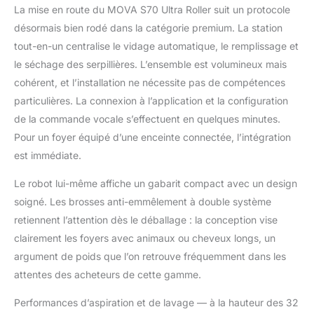
relève le rouleau de 12
La mise en route du MOVA S70 Ultra Roller suit un protocole
mm tout en faisant
désormais bien rodé dans la catégorie premium. La station
pivoter le bouclier pour
le recouvrir. Ce
tout-en-un centralise le vidage automatique, le remplissage et
système intelligent
le séchage des serpillières. L’ensemble est volumineux mais
bloque l’humidité à la
cohérent, et l’installation ne nécessite pas de compétences
source et maintient les
particulières. La connexion à l’application et la configuration
tapis propres et secs,
de la commande vocale s’effectuent en quelques minutes.
de manière fiable
Aspiration puissante de
Pour un foyer équipé d’une enceinte connectée, l’intégration
32 000 Pa*: La
est immédiate.
technologie AutoShield
détecte les tapis et
Le robot lui-même affiche un gabarit compact avec un design
relève le rouleau de 12
soigné. Les brosses anti-emmêlement à double système
mm tout en faisant
retiennent l’attention dès le déballage : la conception vise
pivoter le bouclier pour
le recouvrir. Ce
clairement les foyers avec animaux ou cheveux longs, un
système intelligent
argument de poids que l’on retrouve fréquemment dans les
bloque l’humidité à la
attentes des acheteurs de cette gamme.
source et maintient les
tapis propres et secs,
Performances d’aspiration et de lavage — à la hauteur des 32
de manière fiable