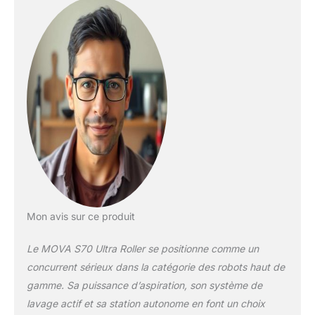
Technologie
AutoShield: La
technologie
AutoShield détecte
les tapis et relève le
rouleau de 12 mm
tout en faisant
pivoter le bouclier
pour le recouvrir. Ce
système intelligent
bloque l’humidité à la
source et maintient
les tapis propres et
secs, de manière
fiable Aspiration
Mon avis sur ce produit
puissante de 32 000
Pa*: La technologie
Le MOVA S70 Ultra Roller se positionne comme un
AutoShield détecte
concurrent sérieux dans la catégorie des robots haut de
les tapis et relève le
gamme. Sa puissance d’aspiration, son système de
rouleau de 12 mm
lavage actif et sa station autonome en font un choix
tout en faisant