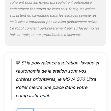
pivoter le bouclier
cohérent pour les foyers qui souhaitent automatiser
pour le recouvrir. Ce
entièrement l’entretien de leurs sols. Quelques limites
système intelligent
subsistent en navigation dans les espaces complexes,
bloque l’humidité à la
mais elles n’entachent pas un bilan globalement solide.
source et maintient
les tapis propres et
Ce robot convient particulièrement aux surfaces mixtes
secs, de manière
bois et tapis, et aux propriétaires d’animaux.
fiable Navigation
CovertSense avec
robot ultra-fin de 90
mm: La navigation
CovertSense intègre
💬
Si la polyvalence aspiration-lavage et
un laser DToF discret
pour un balayage
l’autonomie de la station sont vos
panoramique et des
critères prioritaires, le MOVA S70 Ultra
trajets efficaces.
Grâce à son corps
Roller mérite une place dans votre
ultra-fin de 90 mm, le
comparatif final.
capteur DToF permet
au robot de nettoyer
facilement et avec
précision sous les