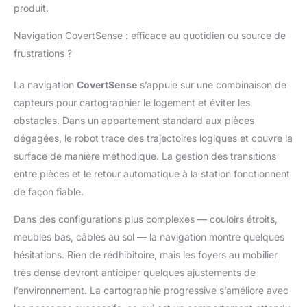
latérale et le rouleau
produit.
s’étendent
intelligemment vers
Navigation CovertSense : efficace au quotidien ou source de
l’extérieur de manière
frustrations ?
synchronisée. Ils
longent précisément
La navigation
CovertSense
s’appuie sur une combinaison de
les murs et les bords
capteurs pour cartographier le logement et éviter les
pour assurer un
obstacles. Dans un appartement standard aux pièces
nettoyage complet,
sans zones oubliées
dégagées, le robot trace des trajectoires logiques et couvre la
Grande capacité de
surface de manière méthodique. La gestion des transitions
batterie et des
entre pièces et le retour automatique à la station fonctionnent
réservoirs pour un
de façon fiable.
nettoyage complet:
Avec sa batterie de 6
Dans des configurations plus complexes — couloirs étroits,
400 mAh, le robot offre
une autonomie
meubles bas, câbles au sol — la navigation montre quelques
prolongée adaptée aux
hésitations. Rien de rédhibitoire, mais les foyers au mobilier
grandes surfaces. Son
très dense devront anticiper quelques ajustements de
réservoir d’eau, 30 %
l’environnement. La cartographie progressive s’améliore avec
plus grand que sur les