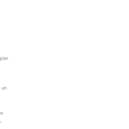
pier
r un
ge
.