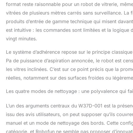
et un fonction
format reste raisonnable pour un robot de vitrerie, même 
Détection intell
vitrées de plusieurs mètres carrés sans surveillance. La fi
les limites de la
produits d’entrée de gamme technique qui misent davantage
automatiquement
Associé à une fo
est intuitive : les commandes sont limitées et la logiqu
une protection 
vingt minutes.
stable jusqu’à 
une sécurité r
Le système d’adhérence repose sur le principe classique
HAUTE EFFICACI
d’un réservoir d
Pa de puissance d’aspiration annoncée, le robot est cens
faire le plein f
les vitres inclinées. C’est sur ce point précis que la pro
taches tenaces, 
microfibre laiss
réelles, notamment sur des surfaces froides ou légèreme
Les quatre modes de nettoyage : une polyvalence qui fai
L’un des arguments centraux du W37D-001 est la présenc
issu des avis utilisateurs, on peut supposer qu’ils cou
manuel et un mode de nettoyage des bords. Cette configu
catégorie, et Robofun ne semble pas proposer d’innovat