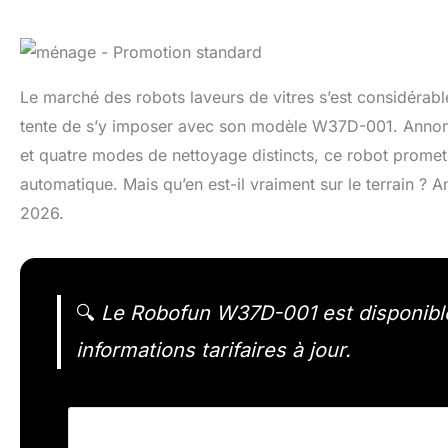
Le marché des robots laveurs de vitres s’est considérab
tente de s’y imposer avec son modèle W37D-001. Annonc
et quatre modes de nettoyage distincts, ce robot prome
automatique. Mais qu’en est-il vraiment sur le terrain ? 
2026.
🔍
Le Robofun W37D-001 est disponible
informations tarifaires à jour.