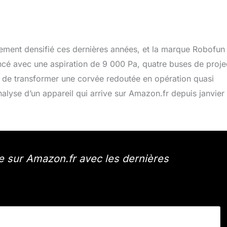
lement densifié ces dernières années, et la marque Robofun
é avec une aspiration de 9 000 Pa, quatre buses de proje
t de transformer une corvée redoutée en opération quasi
Analyse d’un appareil qui arrive sur Amazon.fr depuis janvier
 sur Amazon.fr avec les dernières