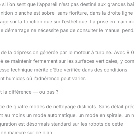
nement plus silencieux. SYSTÈME DE SÉCURITÉ MULTIPLE :
si l’on sent que l’appareil n’est pas destiné aux grandes ba
igente des bords, le système visuel IA détecte en temps réel
nition blanche est sobre, sans fioriture, dans la droite ligne
 fenêtre, identifie précisément la position du cadre et réduit
 sur la fonction que sur l’esthétique. La prise en main ini
 la vitesse au contact du bord – sans risque de chute.
rte aspiration et à un câble de sécurité de 4 mètres, il offre
e de démarrage ne nécessite pas de consulter le manuel pend
complète. Le système de batterie fonctionne de manière
30 minutes en cas de panne de courant, garantissant ainsi
enforcée à tous les niveaux. SYSTÈME DE NETTOYAGE
 de la dépression générée par le moteur à turbine. Avec 9 
TÉ : Équipé d’un système de pulvérisation à 4 buses et
’eau de 110 ml, qui nettoie de grandes surfaces sans avoir à
é se maintenir fermement sur les surfaces verticales, y com
réquemment. Que ce soit la poussière quotidienne ou les
messe technique mérite d’être vérifiée dans des conditions
tout est éliminé sans effort. Les chiffons spéciaux en
ent une brillance miroir sans traces sur les surfaces.
nt humides où l’adhérence peut varier.
t la différence — ou pas ?
e de quatre modes de nettoyage distincts. Sans détail préc
vrent au moins un mode automatique, un mode en spirale, un
ration est désormais standard sur les robots de cette
ion majeure sur ce plan.