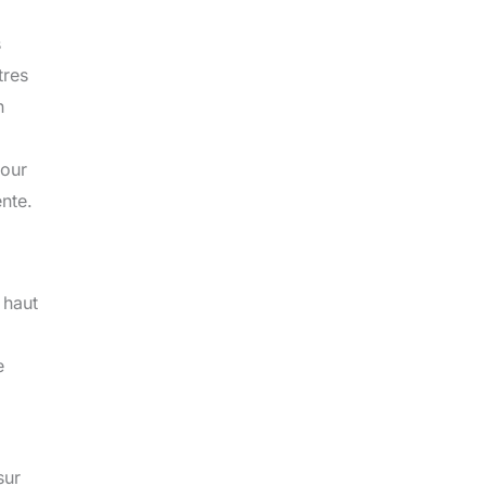
s
tres
n
Pour
nte.
 haut
e
sur