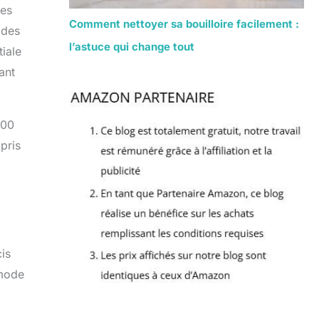
ies
Comment nettoyer sa bouilloire facilement :
 des
l’astuce qui change tout
tiale
ant
000
pris
is
 mode