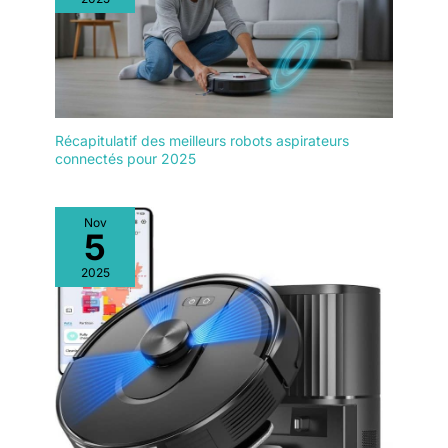
algorithmes d'IA
avancés garantissent
un nettoyage plus
intelligent et sans
stress. Diverses
fonctions, y compris les
routines, les détails de
Récapitulatif des meilleurs robots aspirateurs
la carte, les
connectés pour 2025
températures de lavage,
la durée de séchage et
les conditions
Nov
d'entretien, sont
5
facilement gérées dans
2025
l'application. Remarque
: Prise en charge du
WiFi 2,4 GHz
uniquement.