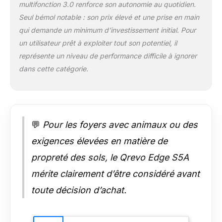
multifonction 3.0 renforce son autonomie au quotidien.
l'eau chaude à 75°C,
Seul bémol notable : son prix élevé et une prise en main
pourune expérience de
qui demande un minimum d’investissement initial. Pour
nettoyage
véritablement mains
un utilisateur prêt à exploiter tout son potentiel, il
libres avec
représente un niveau de performance difficile à ignorer
unepuissance et une
dans cette catégorie.
intelligence accrues.
Technologie FlexiArm,
Traitez Toutes les
Zones: Aspirateur
laveur robot brosse
💬
Pour les foyers avec animaux ou des
latérale en arc de cercle
FlexiArm et le système
exigences élevées en matière de
de nettoyage des bords
à laserpillière FlexiArm
propreté des sols, le Qrevo Edge S5A
sont deux exclusivités
mérite clairement d’être considéré avant
de Roborock, Elles
offrent une couverture
toute décision d’achat.
complèteexceptionnelle
du nettoyage et ne
laissent aucune saleté