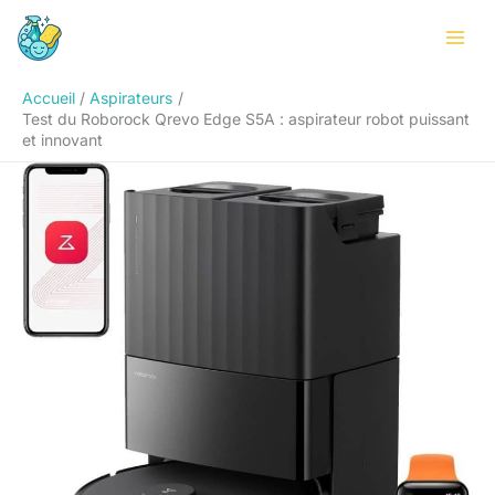
Aller
Rechercher
au
contenu
Accueil
Aspirateurs
Test du Roborock Qrevo Edge S5A : aspirateur robot puissant
et innovant