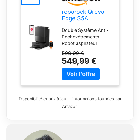
roborock Qrevo
Edge S5A
Aspirateur Robot
Double Système Anti-
18500 Pa, ChÃssis
Enchevétrements:
AdaptiLift
Robot aspirateur
conçus avec une
599,99 €
technologie de pointe,
549,99 €
la brosse principale
DuoDivide et la brosse
latérale FlexiArm Arc
manipulent les cheveux
sans effort et
efficacement, éliminant
Disponibilité et prix à jour – informations fournies par
ainsi les problèmes liés
Amazon
aux cheveux emmêlés.
HyperForce 18,500 Pa:
Aspirateur robot laveur
offre une puissance de
nettoyage