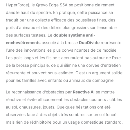
descapacités de lavage
HyperForce), le Qrevo Edge S5A se positionne clairement
et d'auto-nettoyage à
dans le haut du spectre. En pratique, cette puissance se
l'eau chaude à 75°C,
pourune expérience de
traduit par une collecte efficace des poussières fines, des
nettoyage
poils d’animaux et des débris plus grossiers sur l’ensemble
véritablement mains
des surfaces testées. Le
double système anti-
libres avec
enchevêtrements
associé à la brosse
DuoDivide
représente
unepuissance et une
intelligence accrues.
l’une des innovations les plus convaincantes de ce modèle.
Technologie FlexiArm,
Les poils longs et les fils ne s’accumulent pas autour de l’axe
Traitez Toutes les
de la brosse principale, ce qui élimine une corvée d’entretien
Zones: Aspirateur
récurrente et souvent sous-estimée. C’est un argument solide
laveur robot brosse
latérale en arc de cercle
pour les familles avec enfants ou animaux de compagnie.
FlexiArm et le système
de nettoyage des bords
La reconnaissance d’obstacles par
Reactive AI
se montre
à laserpillière FlexiArm
réactive et évite efficacement les obstacles courants : câbles
sont deux exclusivités
au sol, chaussures, jouets. Quelques hésitations ont été
de Roborock, Elles
observées face à des objets très sombres sur un sol foncé,
offrent une couverture
mais rien de rédhibitoire pour un usage domestique standard.
complèteexceptionnelle
du nettoyage et ne