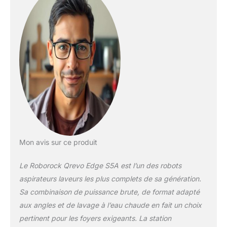
impressionnante grace
ason aspiration
HyperForce de 18,500
Pa. Alliée à la brosse en
poils DuoDivide,
cetteaspiration relève
les défis difficiles que
présentent les
moquettes et tapis et
les interstices dessols
durs, éliminant ainsi
tous les débris. Station
Multifonction 3.0,
Compagnon
Mon avis sur ce produit
Denettoyage sans
Stress: La station
Le Roborock Qrevo Edge S5A est l’un des robots
d'accueil
aspirateurs laveurs les plus complets de sa génération.
multifonctionnelle 3.0
Sa combinaison de puissance brute, de format adapté
améliorée robots
aux angles et de lavage à l’eau chaude en fait un choix
aspirateurs offre
descapacités de lavage
pertinent pour les foyers exigeants. La station
et d'auto-nettoyage à