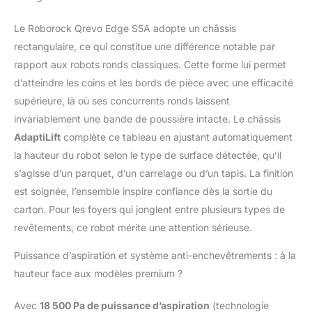
nettoyage
impressionnante grace
Le Roborock Qrevo Edge S5A adopte un châssis
ason aspiration
rectangulaire, ce qui constitue une différence notable par
HyperForce de 18,500
Pa. Alliée à la brosse en
rapport aux robots ronds classiques. Cette forme lui permet
poils DuoDivide,
d’atteindre les coins et les bords de pièce avec une efficacité
cetteaspiration relève
supérieure, là où ses concurrents ronds laissent
les défis difficiles que
invariablement une bande de poussière intacte. Le châssis
présentent les
AdaptiLift
complète ce tableau en ajustant automatiquement
moquettes et tapis et
les interstices dessols
la hauteur du robot selon le type de surface détectée, qu’il
durs, éliminant ainsi
s’agisse d’un parquet, d’un carrelage ou d’un tapis. La finition
tous les débris. Station
est soignée, l’ensemble inspire confiance dès la sortie du
Multifonction 3.0,
carton. Pour les foyers qui jonglent entre plusieurs types de
Compagnon
Denettoyage sans
revêtements, ce robot mérite une attention sérieuse.
Stress: La station
d'accueil
Puissance d’aspiration et système anti-enchevêtrements : à la
multifonctionnelle 3.0
hauteur face aux modèles premium ?
améliorée robots
aspirateurs offre
Avec
18 500 Pa de puissance d’aspiration
(technologie