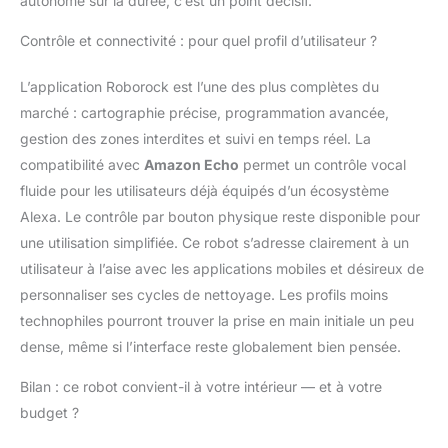
autonome sur la durée, c’est un point décisif.
sombre ou bien éclairé.
Nettoyage des
Contrôle et connectivité : pour quel profil d’utilisateur ?
Moquettes à Poils Mi-
Longs àLongs: La
L’application Roborock est l’une des plus complètes du
capacité d'élévation du
marché : cartographie précise, programmation avancée,
chÃssis AdaptiLift de 10
mm robot laveur
gestion des zones interdites et suivi en temps réel. La
améliore
compatibilité avec
Amazon Echo
permet un contrôle vocal
lesperformances de
fluide pour les utilisateurs déjà équipés d’un écosystème
nettoyage des
Alexa. Le contrôle par bouton physique reste disponible pour
moquettes. Cette
fonction permet une
une utilisation simplifiée. Ce robot s’adresse clairement à un
aspiration puissante
utilisateur à l’aise avec les applications mobiles et désireux de
pénétrantprofondément
personnaliser ses cycles de nettoyage. Les profils moins
les fibres des
technophiles pourront trouver la prise en main initiale un peu
moquettes et tapis,
évite que vous fait
dense, même si l’interface reste globalement bien pensée.
bénéficier de résultats
denettoyage
Bilan : ce robot convient-il à votre intérieur — et à votre
supérieurs. Application
budget ?
Roborock: Des