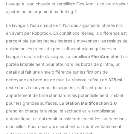
Lavage à l’eau chaude et serpillière FlexiArm : une vraie valeur
laissent aucune saleté
derrière elles
ajoutée ou un argument marketing ?
puisqu'elles éliminentes
angles morts.
Le lavage à l’eau chaude est l’un des arguments phares mis
Reconnaissance
en avant par Roborock. En conditions réelles, la différence est
d'obstacles Reactive Al:
perceptible sur les taches légères à moyennes : les résidus de
Ce aspirateur robot
laveur avec station est
cuisine ou les traces de pas s’effacent mieux qu’avec un
équipé d'un éclairage
lavage à eau froide classique. La serpillière
FlexiArm
étend sa
structuré et d'une
portée latéralement pour atteindre les bords de plinthe, un
caméra RGB le rendant
détail qui fait une vraie différence sur les finitions de
capable dedétecter et
nettoyage en bordure de mur. Le réservoir d’eau de
325 ml
d'éviter 62 types
d'objets répartis dans
reste dans la moyenne du segment, suffisant pour un
20 catégories. ll
appartement de taille standard mais potentiellement limitant
navique
pour les grandes surfaces. La
Station Multifonction 3.0
efficacementautour des
prend en charge le lavage, le séchage et le remplissage
obstacles et reduit le
besoin d'intervenir
automatique, ce qui réduit considérablement les interventions
manuellement, que
manuelles. Pour ceux qui cherchent un robot véritablement
l'environnementsoit