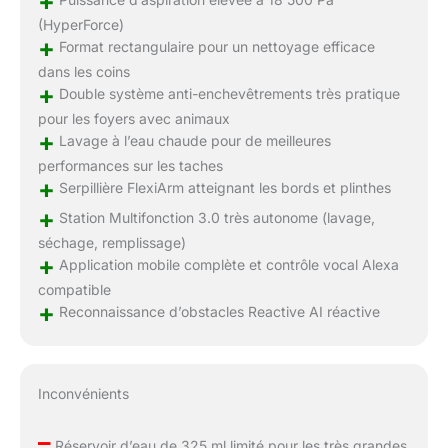
+
(HyperForce)
+
Format rectangulaire pour un nettoyage efficace
dans les coins
+
Double système anti-enchevêtrements très pratique
pour les foyers avec animaux
+
Lavage à l’eau chaude pour de meilleures
performances sur les taches
+
Serpillière FlexiArm atteignant les bords et plinthes
+
Station Multifonction 3.0 très autonome (lavage,
séchage, remplissage)
+
Application mobile complète et contrôle vocal Alexa
compatible
+
Reconnaissance d’obstacles Reactive AI réactive
Inconvénients
–
Réservoir d’eau de 325 ml limité pour les très grandes