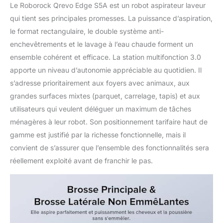
algorithmes d'IA
Le Roborock Qrevo Edge S5A est un robot aspirateur laveur
avancés garantissent
qui tient ses principales promesses. La puissance d’aspiration,
un nettoyage plus
le format rectangulaire, le double système anti-
intelligent et sans
stress. Diverses
enchevêtrements et le lavage à l’eau chaude forment un
fonctions, y compris les
ensemble cohérent et efficace. La station multifonction 3.0
routines, les détails de
apporte un niveau d’autonomie appréciable au quotidien. Il
la carte, les
s’adresse prioritairement aux foyers avec animaux, aux
températures de lavage,
la durée de séchage et
grandes surfaces mixtes (parquet, carrelage, tapis) et aux
les conditions
utilisateurs qui veulent déléguer un maximum de tâches
d'entretien, sont
ménagères à leur robot. Son positionnement tarifaire haut de
facilement gérées dans
gamme est justifié par la richesse fonctionnelle, mais il
l'application. Remarque
: Prise en charge du
convient de s’assurer que l’ensemble des fonctionnalités sera
WiFi 2,4 GHz
réellement exploité avant de franchir le pas.
uniquement.