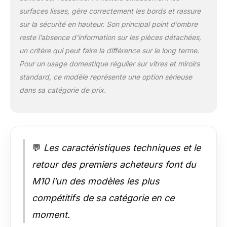
de 100 ml avec
surfaces lisses, gère correctement les bords et rassure
indicateur de niveau.
sur la sécurité en hauteur. Son principal point d’ombre
Remarque : pour les
reste l’absence d’information sur les pièces détachées,
taches tenaces et
un critère qui peut faire la différence sur le long terme.
anciennes, un pré-
nettoyage manuel est
Pour un usage domestique régulier sur vitres et miroirs
recommandé. Un
standard, ce modèle représente une option sérieuse
remplacement rapide
dans sa catégorie de prix.
du chiffon de
nettoyage améliore
les performances et
l'efficacité du
nettoyage
💬
Les caractéristiques techniques et le
【Reconnaissance
intelligente des
retour des premiers acheteurs font du
bords】Le robot
laveur de vitres est
M10 l’un des modèles les plus
équipé d'une
compétitifs de sa catégorie en ce
technologie de
reconnaissance des
moment.
bords de haute