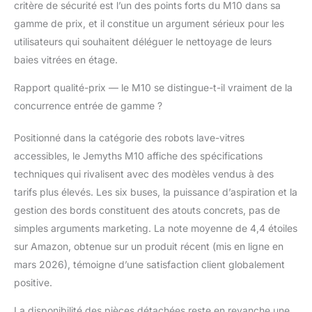
critère de sécurité est l’un des points forts du M10 dans sa
nettoyeur de vitres
gamme de prix, et il constitue un argument sérieux pour les
électrique planifie
automatiquement le
utilisateurs qui souhaitent déléguer le nettoyage de leurs
chemin de nettoyage le
baies vitrées en étage.
plus efficace, vous
permettant de contrôler
Rapport qualité-prix — le M10 se distingue-t-il vraiment de la
facilement l’intensité du
concurrence entrée de gamme ?
nettoyage. Avec la
télécommande, vous
Positionné dans la catégorie des robots lave-vitres
pouvez basculer entre
accessibles, le Jemyths M10 affiche des spécifications
différents modes :
nettoyage en
techniques qui rivalisent avec des modèles vendus à des
profondeur, nettoyage
tarifs plus élevés. Les six buses, la puissance d’aspiration et la
rapide, nettoyage
gestion des bords constituent des atouts concrets, pas de
automatique,
simples arguments marketing. La note moyenne de 4,4 étoiles
nettoyage des bords
ou nettoyage ciblé. Le
sur Amazon, obtenue sur un produit récent (mis en ligne en
robot fonctionne avec
mars 2026), témoigne d’une satisfaction client globalement
un niveau sonore de 47
positive.
à 62 dB. 【Excellent
service client】 Si vous
La disponibilité des pièces détachées reste en revanche une