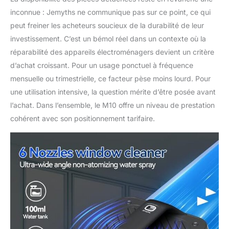
avez des problèmes
inconnue : Jemyths ne communique pas sur ce point, ce qui
avec votre robot
peut freiner les acheteurs soucieux de la durabilité de leur
nettoyeur de vitres,
Jemyths offre un
investissement. C’est un bémol réel dans un contexte où la
excellent service client
réparabilité des appareils électroménagers devient un critère
qui répond à vos
d’achat croissant. Pour un usage ponctuel à fréquence
questions et offre des
mensuelle ou trimestrielle, ce facteur pèse moins lourd. Pour
solutions pour un
travail sans souci
une utilisation intensive, la question mérite d’être posée avant
l’achat. Dans l’ensemble, le M10 offre un niveau de prestation
cohérent avec son positionnement tarifaire.