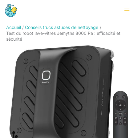
Aller
Rechercher
au
contenu
Accueil
Conseils trucs astuces de nettoyage
Test du robot lave-vitres Jemyths 8000 Pa : efficacité et
sécurité