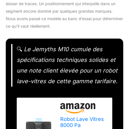
laisser de traces. Un positionnement qui interpelle dans un
segment encore dominé par quelques grandes marques.
Nous avons passé ce modèle au banc d’essai pour déterminer
ce qu’il vaut réellement.
🔍
Le Jemyths M10 cumule des
spécifications techniques solides et
une note client élevée pour un robot
lave-vitres de cette gamme tarifaire.
Robot Lave Vitres
8000 Pa