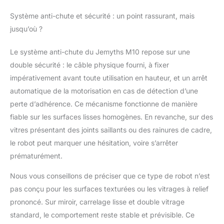
d'un bord en silicone
antidérapant de 2 mm
Système anti-chute et sécurité : un point rassurant, mais
d'épaisseur pour
jusqu’où ?
absorber les chocs
【Sûr et fiable】Le
Le système anti-chute du Jemyths M10 repose sur une
groupe électrogène est
automatiquement
double sécurité : le câble physique fourni, à fixer
activé en cas de
impérativement avant toute utilisation en hauteur, et un arrêt
coupure de courant
automatique de la motorisation en cas de détection d’une
inattendue. Le robot
perte d’adhérence. Ce mécanisme fonctionne de manière
nettoyeur de vitres
fiable sur les surfaces lisses homogènes. En revanche, sur des
adhère fermement aux
surfaces en verre
vitres présentant des joints saillants ou des rainures de cadre,
verticales pendant 35
le robot peut marquer une hésitation, voire s’arrêter
minutes et est équipé
prématurément.
d'une laisse de sécurité
qui empêche les
Nous vous conseillons de préciser que ce type de robot n’est
chutes et garantit ainsi
pas conçu pour les surfaces texturées ou les vitrages à relief
un processus de
nettoyage sûr et stable
prononcé. Sur miroir, carrelage lisse et double vitrage
【Plusieurs modes de
standard, le comportement reste stable et prévisible. Ce
nettoyage】Le