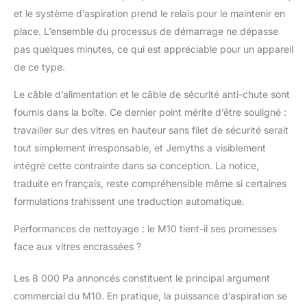
une pulvérisation
et le système d’aspiration prend le relais pour le maintenir en
uniforme et sans
place. L’ensemble du processus de démarrage ne dépasse
traces. Il prend en
pas quelques minutes, ce qui est appréciable pour un appareil
charge la pulvérisation
de ce type.
automatique et
manuelle et dispose
Le câble d’alimentation et le câble de sécurité anti-chute sont
d'un réservoir d'eau de
fournis dans la boîte. Ce dernier point mérite d’être souligné :
100 ml avec indicateur
de niveau. Remarque :
travailler sur des vitres en hauteur sans filet de sécurité serait
pour les taches
tout simplement irresponsable, et Jemyths a visiblement
tenaces et anciennes,
intégré cette contrainte dans sa conception. La notice,
un pré-nettoyage
traduite en français, reste compréhensible même si certaines
manuel est
recommandé. Un
formulations trahissent une traduction automatique.
remplacement rapide
du chiffon de
Performances de nettoyage : le M10 tient-il ses promesses
nettoyage améliore les
face aux vitres encrassées ?
performances et
l'efficacité du
Les 8 000 Pa annoncés constituent le principal argument
nettoyage
commercial du M10. En pratique, la puissance d’aspiration se
【Reconnaissance