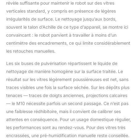
révèle suffisante pour maintenir le robot sur des vitres
intelligente des bords】
Le robot laveur de
verticales standard, y compris en présence de légères
vitres est équipé d'une
irrégularités de surface. Le nettoyage jusqu’aux bords,
technologie de
souvent le talon d’Achille de ce type d’appareil, se montre ici
reconnaissance des
convaincant : le robot parvient à travailler à moins d’un
bords de haute
précision. Ses capteurs
centimètre des encadrements, ce qui limite considérablement
détectent avec
les retouches manuelles.
précision les bords et
les obstacles sur les
Les six buses de pulvérisation répartissent le liquide de
fenêtres sans cadre et
nettoyage de manière homogène sur la surface traitée. Le
encadrées (ne convient
résultat sur les vitres légèrement poussiéreuses est net, sans
pas pour le verre
ondulé ou courbé),
traces visibles une fois la surface séchée. Sur les dépôts plus
assurant ainsi un
tenaces — traces de doigts anciennes, projections calcaires
nettoyage en
— le M10 nécessite parfois un second passage. Ce n’est pas
profondeur sans
une faiblesse rédhibitoire, mais il convient de calibrer ses
angles morts et un
attentes en conséquence. Pour un usage domestique régulier,
contrôle total. Le robot
nettoyeur de vitres
les performances sont au rendez-vous. Pour des vitres très
dispose également
encrassées, une pré-humidification manuelle reste conseillée.