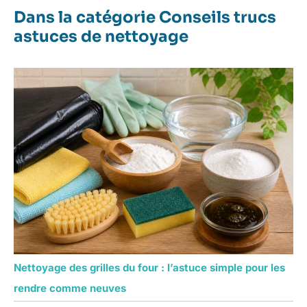
un excellent service
Dans la catégorie Conseils trucs
client qui répond à
astuces de nettoyage
vos questions et
offre des solutions
pour un travail sans
souci
Nettoyage des grilles du four : l’astuce simple pour les
rendre comme neuves