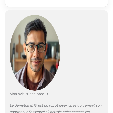
pour les fenêtres, les
façades en verre, les
miroirs de salle de
bain ou d'autres
surfaces verticales, il
nettoie rapidement et
efficacement et
garantit un
fonctionnement
stable et fiable 【6
buses de précision】
Le robot lave-
fenêtres est doté de
six buses pour une
pulvérisation
uniforme et sans
traces. Il prend en
charge la
Mon avis sur ce produit
pulvérisation
automatique et
Le Jemyths M10 est un robot lave-vitres qui remplit son
manuelle et dispose
contrat sur l’essentiel : il nettoie efficacement les
d'un réservoir d'eau