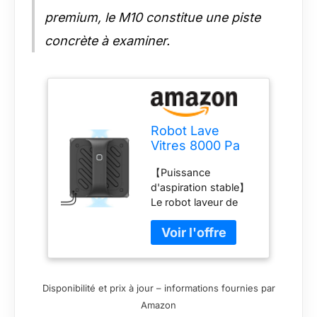
premium, le M10 constitue une piste
concrète à examiner.
Robot Lave
Vitres 8000 Pa
【Puissance
d'aspiration stable】
Le robot laveur de
vitres dispose d'une
puissance
d'aspiration de 8000
Pa et nettoie ainsi
sans effort une
Disponibilité et prix à jour – informations fournies par
multitude de surfaces
Amazon
lisses. Que ce soit