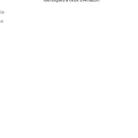
le
ge