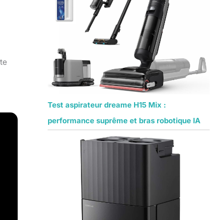
te
Test aspirateur dreame H15 Mix :
performance suprême et bras robotique IA