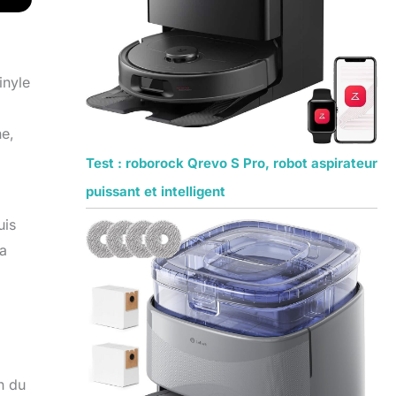
inyle
ne,
Test : roborock Qrevo S Pro, robot aspirateur
puissant et intelligent
uis
la
n du