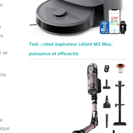
er
e
es.
Test : robot aspirateur Lefant M3 Max,
i se
puissance et efficacité
ire
la
tique