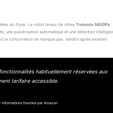
utées du foyer. Le robot laveur de vitres
Trelomix 5600Pa
, une pulvérisation automatique et une détection intelligen
où la concurrence ne manque pas. Verdict après examen
onctionnalités habituellement réservées aux
nt tarifaire accessible.
r – informations fournies par Amazon