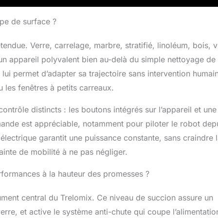
ype de surface ?
ndue. Verre, carrelage, marbre, stratifié, linoléum, bois, v
it un appareil polyvalent bien au-delà du simple nettoyage de
lui permet d’adapter sa trajectoire sans intervention humai
 les fenêtres à petits carreaux.
ontrôle distincts : les boutons intégrés sur l’appareil et une
nde est appréciable, notamment pour piloter le robot dep
e électrique garantit une puissance constante, sans craindre 
inte de mobilité à ne pas négliger.
erformances à la hauteur des promesses ?
ument central du Trelomix. Ce niveau de succion assure un
erre, et active le système anti-chute qui coupe l’alimentatio