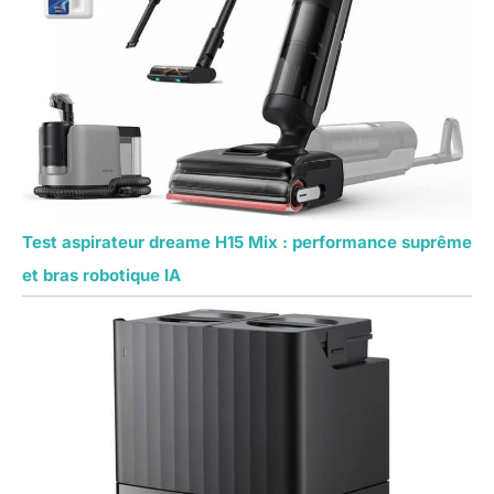
Test aspirateur dreame H15 Mix : performance suprême
et bras robotique IA