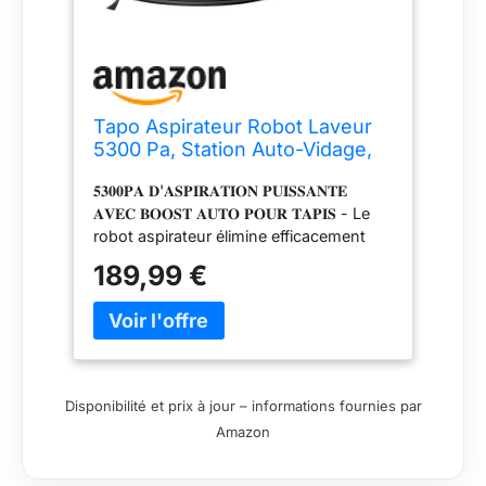
Tapo Aspirateur Robot Laveur
5300 Pa, Station Auto-Vidage,
RV30 Max Plus
𝟓𝟑𝟎𝟎𝐏𝐀 𝐃'𝐀𝐒𝐏𝐈𝐑𝐀𝐓𝐈𝐎𝐍 𝐏𝐔𝐈𝐒𝐒𝐀𝐍𝐓𝐄
𝐀𝐕𝐄𝐂 𝐁𝐎𝐎𝐒𝐓 𝐀𝐔𝐓𝐎 𝐏𝐎𝐔𝐑 𝐓𝐀𝐏𝐈𝐒 - Le
robot aspirateur élimine efficacement
poussière, poils d'animaux, miettes et
189,99 €
débris sur toutes les surfaces, tout en
restant silencieux; Avec une aspiration
jusqu'à 5300 Pa, il nettoie en
profondeur, atteint les interstices et
augmente sa puissance sur les tapis 𝟐
𝐌𝐎𝐈𝐒 𝐒𝐀𝐍𝐒 𝐕𝐈𝐃𝐀𝐍𝐆𝐄 𝐄𝐓 𝐂𝐇𝐀𝐑𝐆𝐄𝐌𝐄𝐍𝐓
Disponibilité et prix à jour – informations fournies par
𝐀𝐔𝐓𝐎𝐌𝐀𝐓𝐈𝐐𝐔𝐄 - Le robot se vide
Amazon
automatiquement après chaque
nettoyage, gardant les mains libres; Son