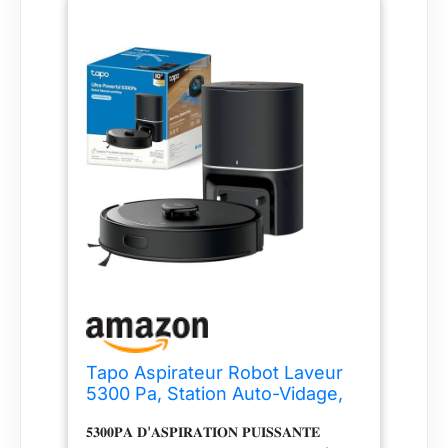
à un réseau Wi-Fi 2,4 GHz, envoyez
simplement des commandes vocales via
des haut-parleurs intelligents ou
contrôlez via l'application Tapo
𝐄𝐂𝐎𝐒𝐘𝐒𝐓𝐄𝐌𝐄 𝐓𝐀𝐏𝐎 - Programmez
l’activation de votre Robot Aspirateur
selon vos habitudes quotidiennes via
l'application Tapo qui peux aussi gérer
des caméras, ampoules, prises,
capteurs ou bandes lumineuses
SUPPORT TECHNIQUE France - Pour
toute assistance, contactez
support@tplinkfrance.zohodesk.com ou
appelez +33 1 82 88 35 35 (non
surtaxé) du lundi au vendredi
9h30‑11h30 / 13h30‑16h30, en précisant
le modèle et la version du produit
Tapo Aspirateur Robot Laveur
5300 Pa, Station Auto-Vidage,
RV30 Max Plus
𝟓𝟑𝟎𝟎𝐏𝐀 𝐃'𝐀𝐒𝐏𝐈𝐑𝐀𝐓𝐈𝐎𝐍 𝐏𝐔𝐈𝐒𝐒𝐀𝐍𝐓𝐄