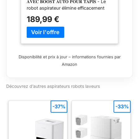
𝐀𝐕𝐄𝐂 𝐁𝐎𝐎𝐒𝐓 𝐀𝐔𝐓𝐎 𝐏𝐎𝐔𝐑 𝐓𝐀𝐏𝐈𝐒 - Le
robot aspirateur élimine efficacement
poussière, poils d'animaux, miettes et
189,99 €
débris sur toutes les surfaces, tout en
restant silencieux; Avec une aspiration
jusqu'à 5300 Pa, il nettoie en
profondeur, atteint les interstices et
augmente sa puissance sur les tapis 𝟐
𝐌𝐎𝐈𝐒 𝐒𝐀𝐍𝐒 𝐕𝐈𝐃𝐀𝐍𝐆𝐄 𝐄𝐓 𝐂𝐇𝐀𝐑𝐆𝐄𝐌𝐄𝐍𝐓
Disponibilité et prix à jour – informations fournies par
𝐀𝐔𝐓𝐎𝐌𝐀𝐓𝐈𝐐𝐔𝐄 - Le robot se vide
Amazon
automatiquement après chaque
nettoyage, gardant les mains libres; Son
sac scellé de 3 L retient la poussière
Découvrez d’autres aspirateurs robots laveurs
jusqu'à 2 mois et se vide en secondes; Il
enferme les allergènes et reprend le
nettoyage après recharge 𝐃𝐎𝐔𝐁𝐋𝐄
𝐍𝐀𝐕𝐈𝐆𝐀𝐓𝐈𝐎𝐍 𝐋𝐈𝐃𝐀𝐑 & 𝐆𝐘𝐑𝐎 𝐇𝐀𝐔𝐓𝐄
-37%
-33%
𝐏𝐑É𝐂𝐈𝐒𝐈𝐎𝐍 - Grâce à la navigation
LiDAR et à divers capteurs, le robot
détecte et évite obstacles, meubles et
bords, prévient les chutes, cartographie
rapidement votre maison sans oublis ni