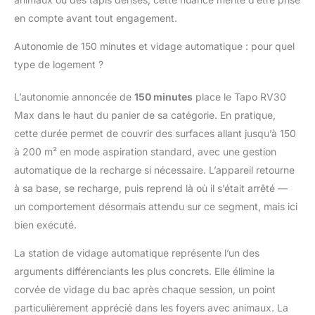
toute assistance, contactez
support@tplinkfrance.zohodesk.com ou
en compte avant tout engagement.
appelez +33 1 82 88 35 35 (non surtaxé)
du lundi au vendredi 9h30‑11h30 /
Autonomie de 150 minutes et vidage automatique : pour quel
13h30‑16h30, en précisant le modèle et la
type de logement ?
version du produit
L’autonomie annoncée de
150 minutes
place le Tapo RV30
Max dans le haut du panier de sa catégorie. En pratique,
cette durée permet de couvrir des surfaces allant jusqu’à 150
à 200 m² en mode aspiration standard, avec une gestion
automatique de la recharge si nécessaire. L’appareil retourne
à sa base, se recharge, puis reprend là où il s’était arrêté —
un comportement désormais attendu sur ce segment, mais ici
bien exécuté.
La station de vidage automatique représente l’un des
arguments différenciants les plus concrets. Elle élimine la
corvée de vidage du bac après chaque session, un point
particulièrement apprécié dans les foyers avec animaux. La