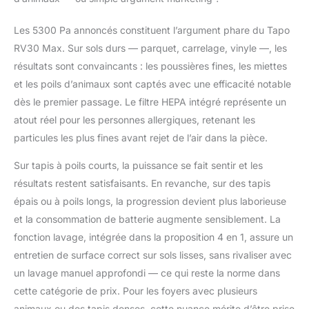
créez des zones où vous ne souhaitez pas
que le robot aille, comme les aires de jeux
Les 5300 Pa annoncés constituent l’argument phare du Tapo
des enfants ou les chambres utilisées
RV30 Max. Sur sols durs — parquet, carrelage, vinyle —, les
𝐕𝐄𝐑𝐑𝐎𝐔𝐈𝐋𝐋𝐀𝐆𝐄 𝐏𝐎𝐔𝐑 𝐄𝐍𝐅𝐀𝐍𝐓𝐒 𝐄𝐓
𝐀𝐍𝐈𝐌𝐀𝐔𝐗 𝐃𝐄 𝐂𝐎𝐌𝐏𝐀𝐆𝐍𝐈𝐄 - Le robot
résultats sont convaincants : les poussières fines, les miettes
aspirateur évite les démarrages accidentels
et les poils d’animaux sont captés avec une efficacité notable
grâce au verrouillage enfant et animal,
dès le premier passage. Le filtre HEPA intégré représente un
permettant de désactiver le bouton de
atout réel pour les personnes allergiques, retenant les
démarrage pour empêcher toute activation
involontaire 𝐂𝐎𝐌𝐌𝐀𝐍𝐃𝐄 𝐕𝐎𝐂𝐀𝐋𝐄 𝐄𝐓
particules les plus fines avant rejet de l’air dans la pièce.
𝐂𝐎𝐌𝐌𝐀𝐍𝐃𝐄 À 𝐃𝐈𝐒𝐓𝐀𝐍𝐂𝐄 - Connectez à
Sur tapis à poils courts, la puissance se fait sentir et les
un réseau Wi-Fi 2,4 GHz, envoyez
simplement des commandes vocales via
résultats restent satisfaisants. En revanche, sur des tapis
des haut-parleurs intelligents ou contrôlez
épais ou à poils longs, la progression devient plus laborieuse
via l'application Tapo 𝐄𝐂𝐎𝐒𝐘𝐒𝐓𝐄𝐌𝐄 𝐓𝐀𝐏𝐎
et la consommation de batterie augmente sensiblement. La
- Programmez l’activation de votre Robot
fonction lavage, intégrée dans la proposition 4 en 1, assure un
Aspirateur selon vos habitudes
quotidiennes via l'application Tapo qui
entretien de surface correct sur sols lisses, sans rivaliser avec
peux aussi gérer des caméras, ampoules,
un lavage manuel approfondi — ce qui reste la norme dans
prises, capteurs ou bandes lumineuses
cette catégorie de prix. Pour les foyers avec plusieurs
SUPPORT TECHNIQUE France - Pour
animaux ou des tapis denses, cette nuance mérite d’être prise