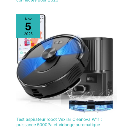
Nov
5
2025
Test aspirateur robot Vexilar Cleanova W11 :
puissance 5000Pa et vidange automatique