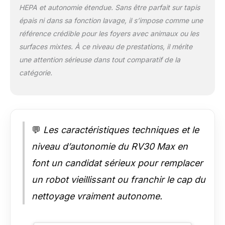
charge complète, le robot retourne
HEPA et autonomie étendue. Sans être parfait sur tapis
automatiquement à la station de charge
épais ni dans sa fonction lavage, il s’impose comme une
lorsque la batterie est faible, puis
référence crédible pour les foyers avec animaux ou les
redémarre là où il s'était arrêté
surfaces mixtes. À ce niveau de prestations, il mérite
𝐍𝐄𝐓𝐓𝐎𝐘𝐀𝐆𝐄 𝐏𝐄𝐑𝐒𝐎𝐍𝐍𝐀𝐋𝐈𝐒𝐀𝐁𝐋𝐄 - Avec
une attention sérieuse dans tout comparatif de la
l'application Tapo, planifiez le nettoyage,
définissez des programmes quotidiens
catégorie.
adaptés à votre routine, sélectionnez les
modes, nettoyez des pièces spécifiques
et créez des zones où vous ne
souhaitez pas que le robot aille, comme
les aires de jeux des enfants ou les
💬
Les caractéristiques techniques et le
chambres utilisées 𝐕𝐄𝐑𝐑𝐎𝐔𝐈𝐋𝐋𝐀𝐆𝐄
𝐏𝐎𝐔𝐑 𝐄𝐍𝐅𝐀𝐍𝐓𝐒 𝐄𝐓 𝐀𝐍𝐈𝐌𝐀𝐔𝐗 𝐃𝐄
niveau d’autonomie du RV30 Max en
𝐂𝐎𝐌𝐏𝐀𝐆𝐍𝐈𝐄 - Le robot aspirateur évite
font un candidat sérieux pour remplacer
les démarrages accidentels grâce au
verrouillage enfant et animal, permettant
un robot vieillissant ou franchir le cap du
de désactiver le bouton de démarrage
nettoyage vraiment autonome.
pour empêcher toute activation
involontaire 𝐂𝐎𝐌𝐌𝐀𝐍𝐃𝐄 𝐕𝐎𝐂𝐀𝐋𝐄 𝐄𝐓
𝐂𝐎𝐌𝐌𝐀𝐍𝐃𝐄 À 𝐃𝐈𝐒𝐓𝐀𝐍𝐂𝐄 - Connectez