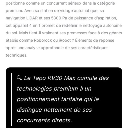
positionne comme un concurrent sérieux dans la catégorie
premium. Avec sa station de vidage automatique, sa
navigation LiDAR et ses 5300 Pa de puissance d’aspiration,
cet appareil 4 en 1 promet de redéfinir le nettoyage autonome
du sol. Mais tient-il vraiment ses promesses face à des géants
établis comme Roborock ou iRobot ? Éléments de réponse
après une analyse approfondie de ses caractéristiques
techniques.
🔍
Le Tapo RV30 Max cumule des
technologies premium à un
positionnement tarifaire qui le
distingue nettement de ses
concurrents directs.