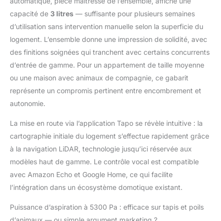
automatique, pièce maîtresse de l’ensemble, affiche une
maison sans oublis ni répétitions, et
capacité de
3 litres
— suffisante pour plusieurs semaines
fonctionne même dans l'obscurité 𝐂𝐎𝐌𝐁𝐎
d’utilisation sans intervention manuelle selon la superficie du
𝐀𝐒𝐏𝐈𝐑𝐀𝐓𝐄𝐔𝐑 𝐄𝐓 𝐋𝐀𝐕𝐄𝐔𝐑 - L'aspirateur
capture la poussière, tandis que la
logement. L’ensemble donne une impression de solidité, avec
serpillière élimine les taches collantes et la
des finitions soignées qui tranchent avec certains concurrents
graisse avec 3 débits d'eau réglables, son
d’entrée de gamme. Pour un appartement de taille moyenne
réservoir de 300 ml couvre 200 m² pour
ou une maison avec animaux de compagnie, ce gabarit
un nettoyage en profondeur 𝐀𝐔𝐓𝐎𝐍𝐎𝐌𝐈𝐄
représente un compromis pertinent entre encombrement et
𝐋𝐎𝐍𝐆𝐔𝐄 𝐃𝐔𝐑É𝐄 𝐉𝐔𝐒𝐐𝐔'À 𝟏𝟓𝟎 𝐌𝐈𝐍 𝐃𝐄
𝐍𝐄𝐓𝐓𝐎𝐘𝐀𝐆𝐄 𝐂𝐎𝐍𝐓𝐈𝐍𝐔 - Le robot fournit
autonomie.
150 minutes de nettoyage continu de
toute la maison à chaque charge
La mise en route via l’application Tapo se révèle intuitive : la
complète, le robot retourne
cartographie initiale du logement s’effectue rapidement grâce
automatiquement à la station de charge
à la navigation LiDAR, technologie jusqu’ici réservée aux
lorsque la batterie est faible, puis
modèles haut de gamme. Le contrôle vocal est compatible
redémarre là où il s'était arrêté
𝐍𝐄𝐓𝐓𝐎𝐘𝐀𝐆𝐄 𝐏𝐄𝐑𝐒𝐎𝐍𝐍𝐀𝐋𝐈𝐒𝐀𝐁𝐋𝐄 - Avec
avec Amazon Echo et Google Home, ce qui facilite
l'application Tapo, planifiez le nettoyage,
l’intégration dans un écosystème domotique existant.
définissez des programmes quotidiens
adaptés à votre routine, sélectionnez les
Puissance d’aspiration à 5300 Pa : efficace sur tapis et poils
modes, nettoyez des pièces spécifiques et
d’animaux — ou simple argument marketing ?