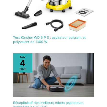
paramètres de nettoyage de
l'aspirateur robot s'ajustent
automatiquement en fonction de
la configuration de votre
domicile, des types de sols et
de l'historique de nettoyage.
Profitez d'un nettoyage puissant
avec un niveau sonore de 55
dB, idéal pour les foyers avec
enfants et animaux de
compagnie. *Compatible
Test Kärcher WD 6 P S : aspirateur puissant et
uniquement avec le WiFi 2,4
polyvalent de 1300 W
GHz.
Nov
4
2025
Récapitulatif des meilleurs robots aspirateurs
connectés pour 2025