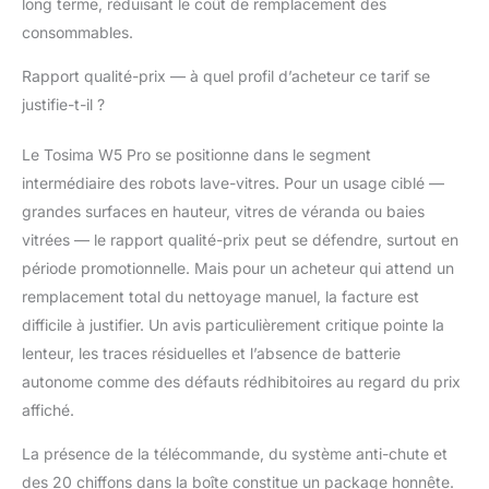
en microfibre de haute
long terme, réduisant le coût de remplacement des
qualité (soit 20 pièces),
consommables.
soit le double de
chiffonettes par rapport
Rapport qualité-prix — à quel profil d’acheteur ce tarif se
aux packs standards !
justifie-t-il ?
Cela vous permet de
toujours avoir des
Le Tosima W5 Pro se positionne dans le segment
chiffons propres et
intermédiaire des robots lave-vitres. Pour un usage ciblé —
secs pour un
nettoyage toujours
grandes surfaces en hauteur, vitres de véranda ou baies
efficace, ou de nettoyer
vitrées — le rapport qualité-prix peut se défendre, surtout en
plusieurs grandes
période promotionnelle. Mais pour un acheteur qui attend un
surfaces sans avoir à
remplacement total du nettoyage manuel, la facture est
les laver
immédiatement.
difficile à justifier. Un avis particulièrement critique pointe la
lenteur, les traces résiduelles et l’absence de batterie
autonome comme des défauts rédhibitoires au regard du prix
affiché.
La présence de la télécommande, du système anti-chute et
des 20 chiffons dans la boîte constitue un package honnête.