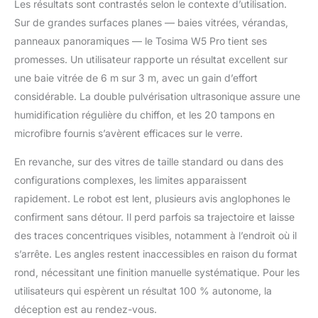
Les résultats sont contrastés selon le contexte d’utilisation.
planifie
Sur de grandes surfaces planes — baies vitrées, vérandas,
automatiquement sa
panneaux panoramiques — le Tosima W5 Pro tient ses
route. Il commence par
le coin supérieur, puis
promesses. Un utilisateur rapporte un résultat excellent sur
nettoie toute la surface
une baie vitrée de 6 m sur 3 m, avec un gain d’effort
en suivant un motif en
considérable. La double pulvérisation ultrasonique assure une
"S". Parfait pour les
humidification régulière du chiffon, et les 20 tampons en
grandes fenêtres, baies
vitrées et même les
microfibre fournis s’avèrent efficaces sur le verre.
toits de véranda, sans
laisser de zone non
En revanche, sur des vitres de taille standard ou dans des
nettoyée. Pour les
configurations complexes, les limites apparaissent
taches tenaces, utilisez
rapidement. Le robot est lent, plusieurs avis anglophones le
le mode nettoyage
confirment sans détour. Il perd parfois sa trajectoire et laisse
ponctuel qui permet un
lavage intensif sur une
des traces concentriques visibles, notamment à l’endroit où il
zone spécifique. Le
s’arrête. Les angles restent inaccessibles en raison du format
mode double
rond, nécessitant une finition manuelle systématique. Pour les
nettoyage (*2) offre un
utilisateurs qui espèrent un résultat 100 % autonome, la
second passage pour
déception est au rendez-vous.
un résultat encore plus