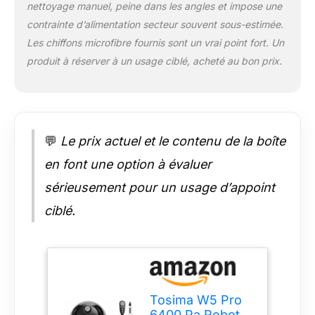
nettoyage manuel, peine dans les angles et impose une
fonction de la
contrainte d’alimentation secteur souvent sous-estimée.
direction du robot
pour un lave vitre
Les chiffons microfibre fournis sont un vrai point fort. Un
automatique sans
produit à réserver à un usage ciblé, acheté au bon prix.
traces. TRAJECTOIRE
DE NETTOYAGE
OPTIMISÉE ET
MODES
SPÉCIFIQUES : Ce
💬
Le prix actuel et le contenu de la boîte
robot vitre intelligent
planifie
en font une option à évaluer
automatiquement sa
sérieusement pour un usage d’appoint
route. Il commence
par le coin supérieur,
ciblé.
puis nettoie toute la
surface en suivant un
motif en "S". Parfait
pour les grandes
fenêtres, baies
vitrées et même les
Tosima W5 Pro
toits de véranda,
6400 Pa Robot