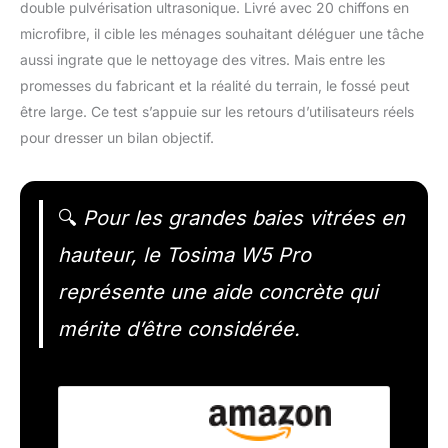
double pulvérisation ultrasonique. Livré avec 20 chiffons en
microfibre, il cible les ménages souhaitant déléguer une tâche
aussi ingrate que le nettoyage des vitres. Mais entre les
promesses du fabricant et la réalité du terrain, le fossé peut
être large. Ce test s’appuie sur les retours d’utilisateurs réels
pour dresser un bilan objectif.
🔍
Pour les grandes baies vitrées en
hauteur, le Tosima W5 Pro
représente une aide concrète qui
mérite d’être considérée.