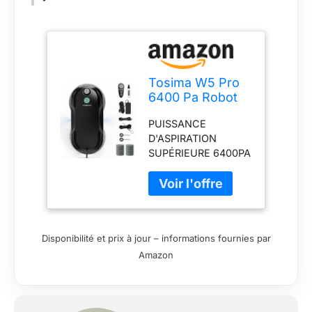
Tosima W5 Pro
6400 Pa Robot
Laveur de Vitre,
PUISSANCE
Double
D'ASPIRATION
Pulvérisation
SUPÉRIEURE 6400PA
d'eau
: Découvrez une
Ultrasonique,
puissance de
Nettoyeur de
nettoyage inégalée
Vitre
avec le W5 Pro. Ses
Automatique,
6400Pa d'aspiration
Télécommande,
Disponibilité et prix à jour – informations fournies par
garantissent une
20 Chiffons en
Amazon
adhérence
Microfibre (Noir)
extrêmement forte
sur toutes les
surfaces vitrées. Ce