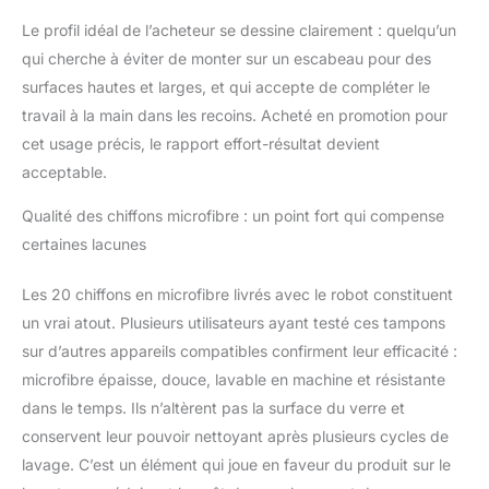
éclatant. SÉCURITÉ ET
Le profil idéal de l’acheteur se dessine clairement : quelqu’un
AUTONOMIE
ACCRUES : Équipé
qui cherche à éviter de monter sur un escabeau pour des
d'une batterie de
surfaces hautes et larges, et qui accepte de compléter le
secours UPS d'environ
travail à la main dans les recoins. Acheté en promotion pour
25 minutes et d'un
cet usage précis, le rapport effort-résultat devient
câble de sécurité
renforcé, ce robot vitre
acceptable.
garantit une utilisation
Qualité des chiffons microfibre : un point fort qui compense
sans risque, même en
cas de coupure de
certaines lacunes
courant. Les voyants
LED et les alertes
Les 20 chiffons en microfibre livrés avec le robot constituent
vocales vous informent
un vrai atout. Plusieurs utilisateurs ayant testé ces tampons
en permanence de
sur d’autres appareils compatibles confirment leur efficacité :
l'état de votre lave vitre
electrique. PACK
microfibre épaisse, douce, lavable en machine et résistante
COMPLET DE 20
dans le temps. Ils n’altèrent pas la surface du verre et
CHIFFONNETTES: Le
conservent leur pouvoir nettoyant après plusieurs cycles de
forfait comprend 10
lavage. C’est un élément qui joue en faveur du produit sur le
paires de chiffonettes