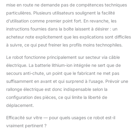
tenaces. NETTOYAGE
mise en route ne demande pas de compétences techniques
INTELLIGENT À
particulières. Plusieurs utilisateurs soulignent la facilité
DOUBLE
PULVÉRISATION : Fini
d’utilisation comme premier point fort. En revanche, les
les traces et les résidus
instructions fournies dans la boîte laissent à désirer : un
! Le système de
acheteur note explicitement que les explications sont difficiles
pulvérisation d'eau
à suivre, ce qui peut freiner les profils moins technophiles.
ultrasonique du W5 Pro
diffuse uniformément
Le robot fonctionne principalement sur secteur via câble
l'eau sous forme de fin
électrique. La batterie lithium-ion intégrée ne sert que de
brouillard. Les buses
gauche et droite
secours anti-chute, un point que le fabricant ne met pas
pulvérisent
suffisamment en avant et qui surprend à l’usage. Prévoir une
alternativement en
rallonge électrique est donc indispensable selon la
fonction de la direction
configuration des pièces, ce qui limite la liberté de
du robot pour un lave
vitre automatique sans
déplacement.
traces. TRAJECTOIRE
DE NETTOYAGE
Efficacité sur vitre — pour quels usages ce robot est-il
OPTIMISÉE ET MODES
vraiment pertinent ?
SPÉCIFIQUES : Ce
robot vitre intelligent