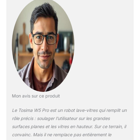
robot laveur de vitre
professionnel reste
fermement accroché
pour éliminer
efficacement même
les saletés les plus
tenaces.
NETTOYAGE
INTELLIGENT À
DOUBLE
PULVÉRISATION : Fini
les traces et les
résidus ! Le système
de pulvérisation
d'eau ultrasonique
Mon avis sur ce produit
du W5 Pro diffuse
uniformément l'eau
Le Tosima W5 Pro est un robot lave-vitres qui remplit un
sous forme de fin
rôle précis : soulager l’utilisateur sur les grandes
brouillard. Les buses
gauche et droite
surfaces planes et les vitres en hauteur. Sur ce terrain, il
pulvérisent
convainc. Mais il ne remplace pas entièrement le
alternativement en