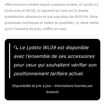
effervescence notable depuis quelques années, et Lydsto s’y
invite avec le WL09, un appareil qui mise sur la double
pulvérisation ultrasonore et une aspiration de 6000 Pa. Entre
promesses techniques et réalité du quotidien, ce robot mérite
qu’on l’examine de près, chiffon en main.
🔍
Le Lydsto WL09 est disponible
avec l’ensemble de ses accessoires
pour ceux qui souhaitent vérifier son
positionnement tarifaire actuel.
Disponibilité et prix à jour – informations fournies par
Amazon