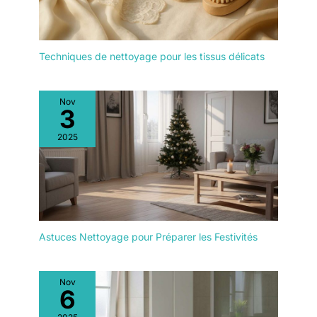
rainures, ou aux surfaces texturées.
nettoyage des fenêtres et leur
hygiène. L'ensemble du
système de protection
comprend 8 mesures de
protection basées sur le
Techniques de nettoyage pour les tissus délicats
matériel contre les chutes, 3
étapes de protection intelligente
et une assurance contre les
dommages accidentels.
Nov
3
2025
Astuces Nettoyage pour Préparer les Festivités
Nov
6