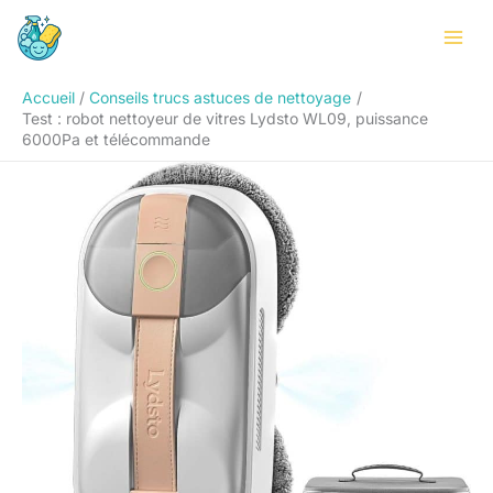
Aller
Rechercher
au
contenu
Accueil
Conseils trucs astuces de nettoyage
Test : robot nettoyeur de vitres Lydsto WL09, puissance
6000Pa et télécommande