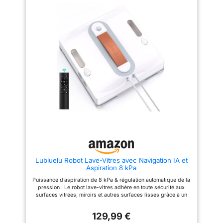
les pièces équipées de prises,
Intelligent Avec une aspiration
permettant un nettoyage continu.
pouvant atteindre 6500 Pa en
Cette fonction prolonge la durée
valeur maximale, le robot ajuste
de vie de la batterie en évitant
automatiquement la puissance
les décharges complètes
pendant le fonctionnement afin
fréquentes, la rendant fiable
de maintenir une adhérence
même dans des situations
stable. Ce système adaptatif
critiques et urgentes. 【Station
assure un nettoyage fiable sur
multifonctions 6-en-1】Le
différents types et angles de
WINBOT W2 PRO OMNI a
fenêtres. Pulvérisation HydroJet
introduit la station de nettoyage
& Tampons en Microfibre –
de vitres de pointe - une
Nettoyage en Profondeur Le
fixation polyvalente 6-en-1, qui
système HydroJet à pompe
rend le nettoyage des vitres
génère un volume de
plus pratique, sûr et facile à
pulvérisation élevé avec des
manipuler. Elle peut servir de
gouttelettes plus larges pour
panneau de contrôle, de
une meilleure dissolution des
chargeur, de support et de
salissures. Le réservoir visible
valise portable du robot pour
de 80 ml permet des sessions
nettoyer vos fenêtres.
prolongées. Associé à des
【Technologie de pulvérisation
tampons en microfibre haute
Lubluelu Robot Lave-Vitres avec Navigation IA et
grand angle à 3 buses】Une
densité, il élimine jusqu’à 15
Aspiration 8 kPa
technologie de pulvérisation
types de taches courantes.
grand angle à 3 buses
Navigation SLAM 4.0 – Puce
Puissance d’aspiration de 8 kPa & régulation automatique de la
entièrement améliorée, associée
Optimisée & Algorithmes
pression : Le robot lave-vitres adhère en toute sécurité aux
à un chiffon humide, garantit un
Avancés Le système SLAM 4.0
surfaces vitrées, miroirs et autres surfaces lisses grâce à un
nettoyage efficace et efficace.
amélioré intègre une puce
ajustement intelligent de la pression d’air. Il reste stable même
La pression de l'eau est
optimisée, des algorithmes
sur de légères irrégularités, garantissant un nettoyage fiable
augmentée de 100% avec une
perfectionnés, deux moteurs
129,99 €
sans glissement. Navigation IA intelligente avec planification
durée de fonctionnement
d’entraînement et une détection