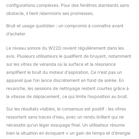
permet de gagner du
configurations complexes. Pour des fenêtres standards sans
temps pour profiter de
obstacle, il tient néanmoins ses promesses.
plus de temps avec
votre famille.
Bruit et usage quotidien : un compromis à connaître avant
【RECONNAISSANCE
d’acheter
INTELLIGENTE DES
BORDS ET
Le niveau sonore du W22D revient régulièrement dans les
PROTECTION CONTRE
LES PANNE】 Le robot
avis. Plusieurs utilisateurs le qualifient de bruyant, notamment
lave-vitres détecte
sur les vitres de véranda où la surface et la résonance
automatiquement les
amplifient le bruit du moteur d’aspiration. Ce n’est pas un
bords de la fenêtre et
appareil que l’on lance discrètement en fond de soirée. En
ajuste son itinéraire en
revanche, les sessions de nettoyage restent courtes grâce à
fonction des obstacles.
Équipé d'une
la vitesse de déplacement, ce qui limite l’exposition au bruit.
alimentation de
secours (batterie de
Sur les résultats visibles, le consensus est positif : les vitres
500 mAh), il peut
ressortent sans traces d’eau, avec un rendu brillant qui ne
continuer à fonctionner
nécessite qu’un léger essuyage final. Un utilisateur résume
même en cas de panne
bien la situation en évoquant « un gain de temps et d’énergie
de courant, ce qui