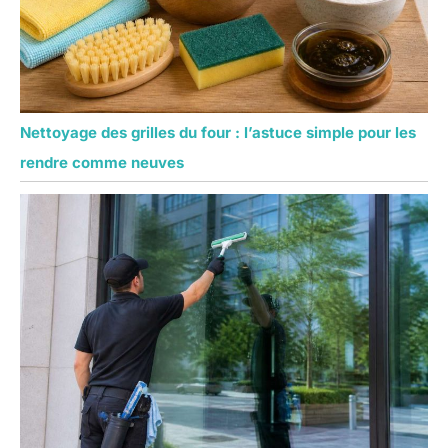
automatique et
laissez le robot
nettoyer à sec. 3.
Appuyez sur le
bouton pendant plus
de 3 secondes pour
Nettoyage des grilles du four : l’astuce simple pour les
démarrer le robot.
Lorsque le voyant
rendre comme neuves
rouge s’allume après
le démarrage, vérifiez
l’installation de
l’anneau de
nettoyage inférieur.