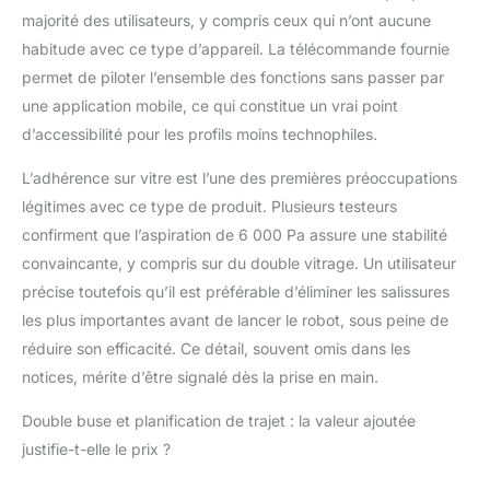
nettoyage plus
majorité des utilisateurs, y compris ceux qui n’ont aucune
uniformes par rapport
habitude avec ce type d’appareil. La télécommande fournie
aux machines à vitres
traditionnelles.
permet de piloter l’ensemble des fonctions sans passer par
Nécessite une
une application mobile, ce qui constitue un vrai point
connexion électrique et
d’accessibilité pour les profils moins technophiles.
la fixation d’une corde
de sécurité. 【DOUBLE
L’adhérence sur vitre est l’une des premières préoccupations
SYSTÈME DE
légitimes avec ce type de produit. Plusieurs testeurs
PULVÉRISATION】 le
confirment que l’aspiration de 6 000 Pa assure une stabilité
système à double
buses pulvérise
convaincante, y compris sur du double vitrage. Un utilisateur
automatiquement de
précise toutefois qu’il est préférable d’éliminer les salissures
l'eau et contient deux
les plus importantes avant de lancer le robot, sous peine de
réservoirs d'eau de 30
réduire son efficacité. Ce détail, souvent omis dans les
ml. Grâce à la
technologie avancée
notices, mérite d’être signalé dès la prise en main.
Nanomist, un
nettoyage plus profond
Double buse et planification de trajet : la valeur ajoutée
est obtenu. Au total, 10
justifie-t-elle le prix ?
chiffons en microfibre
sont inclus, faciles à