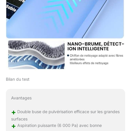
bouton pendant plus
de 3 secondes pour
démarrer le robot.
Lorsque le voyant
rouge s’allume après le
démarrage, vérifiez
l’installation de
l’anneau de nettoyage
inférieur.
Bilan du test
Avantages
+
Double buse de pulvérisation efficace sur les grandes
surfaces
+
Aspiration puissante (6 000 Pa) avec bonne