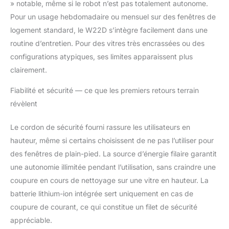
assure une sécurité
» notable, même si le robot n’est pas totalement autonome.
supplémentaire. De
Pour un usage hebdomadaire ou mensuel sur des fenêtres de
plus, la corde de
logement standard, le W22D s’intègre facilement dans une
sécurité empêche les
routine d’entretien. Pour des vitres très encrassées ou des
chutes. 【OPÉRATION
CONFORTABLE】 Il
configurations atypiques, ses limites apparaissent plus
prend en charge le
clairement.
contrôle automatique
ou le contrôle manuel
Fiabilité et sécurité — ce que les premiers retours terrain
via la télécommande. Il
révèlent
est équipé d'un câble
d'alimentation de 4
Le cordon de sécurité fourni rassure les utilisateurs en
mètres de long et
hauteur, même si certains choisissent de ne pas l’utiliser pour
d'une corde de sécurité
de 4 mètres de long. Il
des fenêtres de plain-pied. La source d’énergie filaire garantit
dispose d'une plus
une autonomie illimitée pendant l’utilisation, sans craindre une
grande zone de
coupure en cours de nettoyage sur une vitre en hauteur. La
nettoyage et répond
batterie lithium-ion intégrée sert uniquement en cas de
aux besoins des
différentes familles. Le
coupure de courant, ce qui constitue un filet de sécurité
bruit est contrôlé à 65
appréciable.
décibels et le bruit est