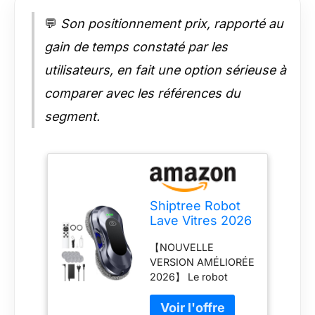
INTELLIGENTE
💬
Son positionnement prix, rapporté au
TRIPLE DES
ITINÉRAIRES】 Trois
gain de temps constaté par les
voies de nettoyage
utilisateurs, en fait une option sérieuse à
intelligentes sont
disponibles : de haut
comparer avec les références du
en bas, de gauche à
segment.
droite et de droite à
gauche. Le robot
planifie
automatiquement
l'itinéraire de
nettoyage pour que
Shiptree Robot
chaque zone soit
Lave Vitres 2026
nettoyée. Il convient
Version
aussi bien aux
【NOUVELLE
Améliorée,
grandes qu'aux
VERSION AMÉLIORÉE
Double Buse, 3
petites fenêtres, ce
2026】 Le robot
Modes de
qui vous permet de
laveur de vitres
Nettoyage,
gagner du temps
Shiptree offre une
Planification de
pour profiter de plus