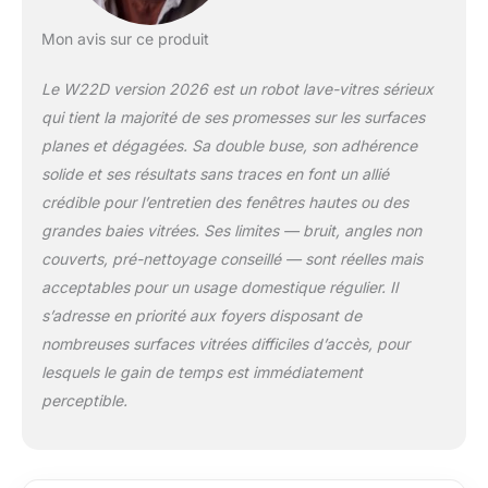
et la fixation d’une
corde de sécurité.
Mon avis sur ce produit
【DOUBLE SYSTÈME
DE PULVÉRISATION】
Le W22D version 2026 est un robot lave-vitres sérieux
le système à double
qui tient la majorité de ses promesses sur les surfaces
buses pulvérise
automatiquement de
planes et dégagées. Sa double buse, son adhérence
l'eau et contient deux
solide et ses résultats sans traces en font un allié
réservoirs d'eau de
crédible pour l’entretien des fenêtres hautes ou des
30 ml. Grâce à la
grandes baies vitrées. Ses limites — bruit, angles non
technologie avancée
Nanomist, un
couverts, pré-nettoyage conseillé — sont réelles mais
nettoyage plus
acceptables pour un usage domestique régulier. Il
profond est obtenu.
s’adresse en priorité aux foyers disposant de
Au total, 10 chiffons
nombreuses surfaces vitrées difficiles d’accès, pour
en microfibre sont
inclus, faciles à
lesquels le gain de temps est immédiatement
nettoyer et à
perceptible.
remplacer. Veuillez lire
attentivement le
mode d'emploi.
【PLANIFICATION