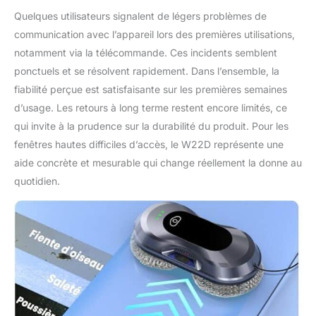
faible. Avec une
Quelques utilisateurs signalent de légers problèmes de
épaisseur de 7,5 cm, le
communication avec l’appareil lors des premières utilisations,
corps est plus fin et
notamment via la télécommande. Ces incidents semblent
convient à plus de
ponctuels et se résolvent rapidement. Dans l’ensemble, la
types de fenêtres.
【INFORMATIONS
fiabilité perçue est satisfaisante sur les premières semaines
IMPORTANTES AVANT
d’usage. Les retours à long terme restent encore limités, ce
L'ACHAT】 1. Le robot
qui invite à la prudence sur la durabilité du produit. Pour les
doit être connecté à
fenêtres hautes difficiles d’accès, le W22D représente une
une source
d'alimentation et la
aide concrète et mesurable qui change réellement la donne au
corde de sécurité doit
quotidien.
être attachée. 2. En cas
de forte accumulation
de poussière sur la
surface en verre,
désactivez la fonction
de pulvérisation
automatique et laissez
le robot nettoyer à sec.
3. Appuyez sur le