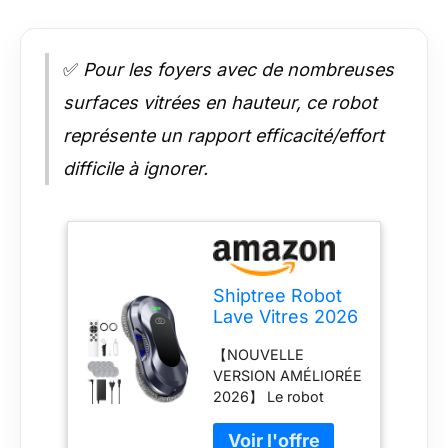
✅
Pour les foyers avec de nombreuses
surfaces vitrées en hauteur, ce robot
représente un rapport efficacité/effort
difficile à ignorer.
Shiptree Robot
Lave Vitres 2026
Version
【NOUVELLE
Améliorée,
VERSION AMÉLIORÉE
Double Buse, 3
2026】 Le robot
Modes de
laveur de vitres
Nettoyage,
Shiptree offre une
Planification de