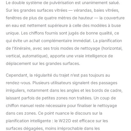
Le double système de pulvérisation est unanimement salué.
nettoyer et à remplacer.
Sur les grandes surfaces vitrées — vérandas, baies vitrées,
Veuillez lire
fenêtres de plus de quatre mètres de hauteur — la couverture
attentivement le mode
d'emploi.
en eau est nettement supérieure à celle des modèles à buse
【PLANIFICATION
unique. Les chiffons fournis sont jugés de bonne qualité, ce
INTELLIGENTE TRIPLE
qui évite un achat complémentaire immédiat. La planification
DES ITINÉRAIRES】
de l’itinéraire, avec ses trois modes de nettoyage (horizontal,
Trois voies de
nettoyage intelligentes
vertical, automatique), apporte une vraie intelligence de
sont disponibles : de
déplacement sur les grandes surfaces.
haut en bas, de gauche
à droite et de droite à
Cependant, la régularité du trajet n’est pas toujours au
gauche. Le robot
rendez-vous. Plusieurs utilisateurs signalent des passages
planifie
irréguliers, notamment dans les angles et les bords de cadre,
automatiquement
l'itinéraire de nettoyage
laissant parfois de petites zones non traitées. Un coup de
pour que chaque zone
chiffon manuel reste nécessaire pour finaliser le nettoyage
soit nettoyée. Il
dans ces zones. Ce point nuance le discours sur la
convient aussi bien aux
planification intelligente : le W22D est efficace sur les
grandes qu'aux petites
surfaces dégagées, moins irréprochable dans les
fenêtres, ce qui vous