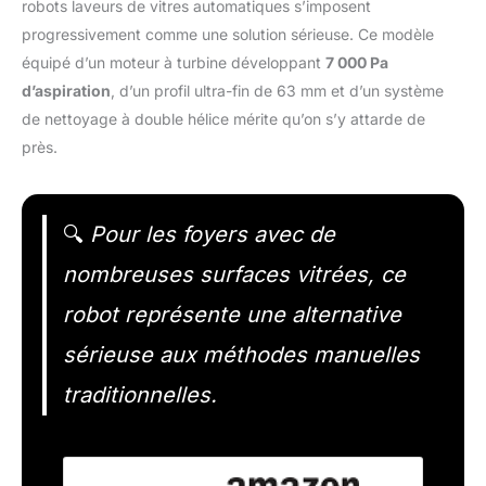
robots laveurs de vitres automatiques s’imposent
progressivement comme une solution sérieuse. Ce modèle
équipé d’un moteur à turbine développant
7 000 Pa
d’aspiration
, d’un profil ultra-fin de 63 mm et d’un système
de nettoyage à double hélice mérite qu’on s’y attarde de
près.
🔍
Pour les foyers avec de
nombreuses surfaces vitrées, ce
robot représente une alternative
sérieuse aux méthodes manuelles
traditionnelles.