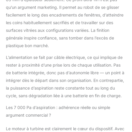
Fonctionne sur secteur
qu’un argument marketing. Il permet au robot de se glisser
avec câble de 5 m –
facilement le long des encadrements de fenêtres, d’atteindre
pas de souci de
les coins habituellement sacrifiés et de travailler sur des
batterie. ADHÉRENCE &
ASPIRATION
surfaces vitrées aux configurations variées. La finition
EXTRÊMES – 7000 PA
générale inspire confiance, sans tomber dans l’excès de
POUR VOTRE
plastique bon marché.
SÉCURITÉ : Le
puissant moteur à
L’alimentation se fait par câble électrique, ce qui implique de
turbine génère une
rester à proximité d’une prise lors de chaque utilisation. Pas
force d’aspiration
de batterie intégrée, donc pas d’autonomie libre — un point à
phénoménale de 7000
Pa. Le robot adhère
intégrer dès le départ dans son organisation. En contrepartie,
fermement aux
la puissance d’aspiration reste constante tout au long du
surfaces vitrées lisses –
cycle, sans dégradation liée à une batterie en fin de charge.
pas de glissade, pas de
risque de chute. Une
Les 7 000 Pa d’aspiration : adhérence réelle ou simple
sécurité maximale pour
argument commercial ?
vous et vos vitres.
NETTOYAGE EN
PROFONDEUR GRÂCE
Le moteur à turbine est clairement le cœur du dispositif. Avec