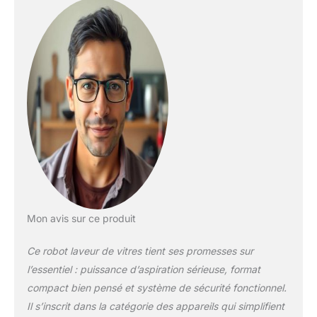
puissance de
nettoyage.
Dimensions : 29 ×
14,4 × 6,3 cm, poids :
0,97 kg. Fonctionne
sur secteur avec
câble de 5 m – pas de
souci de batterie.
ADHÉRENCE &
ASPIRATION
EXTRÊMES – 7000 PA
POUR VOTRE
SÉCURITÉ : Le
puissant moteur à
turbine génère une
Mon avis sur ce produit
force d’aspiration
phénoménale de
Ce robot laveur de vitres tient ses promesses sur
7000 Pa. Le robot
l’essentiel : puissance d’aspiration sérieuse, format
adhère fermement
aux surfaces vitrées
compact bien pensé et système de sécurité fonctionnel.
lisses – pas de
Il s’inscrit dans la catégorie des appareils qui simplifient
glissade, pas de