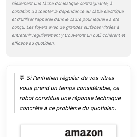
réellement une tâche domestique contraignante, à
risque de chute. Une
condition d’accepter la dépendance au câble électrique
sécurité maximale
pour vous et vos
et d’utiliser l’appareil dans le cadre pour lequel il a été
vitres. NETTOYAGE
conçu. Les foyers avec de grandes surfaces vitrées à
EN PROFONDEUR
entretenir régulièrement y trouveront un outil cohérent et
GRÂCE À LA
efficace au quotidien.
TECHNOLOGIE À
DOUBLE HÉLICE :
Comme un
nettoyage manuel,
mais en mieux ! Deux
disques rotatifs
💬
Si l’entretien régulier de vos vitres
travaillent en
vous prend un temps considérable, ce
mouvements
hélicoïdaux
robot constitue une réponse technique
contraires. Cette
concrète à ce problème du quotidien.
technologie élimine
les saletés plus
efficacement que les
méthodes linéaires et
évite les traces – pour