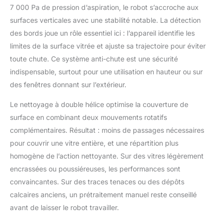
À LA TECHNOLOGIE À
7 000 Pa de pression d’aspiration, le robot s’accroche aux
DOUBLE HÉLICE :
surfaces verticales avec une stabilité notable. La détection
Comme un nettoyage
des bords joue un rôle essentiel ici : l’appareil identifie les
manuel, mais en mieux
limites de la surface vitrée et ajuste sa trajectoire pour éviter
! Deux disques rotatifs
travaillent en
toute chute. Ce système anti-chute est une sécurité
mouvements
indispensable, surtout pour une utilisation en hauteur ou sur
hélicoïdaux contraires.
des fenêtres donnant sur l’extérieur.
Cette technologie
élimine les saletés plus
Le nettoyage à double hélice optimise la couverture de
efficacement que les
surface en combinant deux mouvements rotatifs
méthodes linéaires et
évite les traces – pour
complémentaires. Résultat : moins de passages nécessaires
un résultat éclatant,
pour couvrir une vitre entière, et une répartition plus
même face aux fientes
homogène de l’action nettoyante. Sur des vitres légèrement
d’oiseaux ou aux
encrassées ou poussiéreuses, les performances sont
poussières tenaces.
COMMANDE
convaincantes. Sur des traces tenaces ou des dépôts
INTELLIGENTE &
calcaires anciens, un prétraitement manuel reste conseillé
PROTECTION
avant de laisser le robot travailler.
AUTOMATIQUE : La